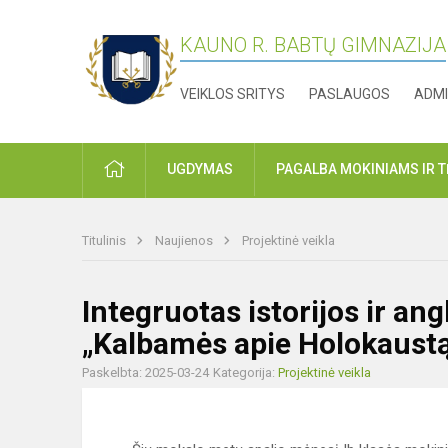
KAUNO R. BABTŲ GIMNAZIJA
VEIKLOS SRITYS
PASLAUGOS
ADMI
PRADŽIA
UGDYMAS
PAGALBA MOKINIAMS IR 
Titulinis
Naujienos
Projektinė veikla
Integruotas istorijos ir an
„Kalbamės apie Holokaust
Paskelbta: 2025-03-24
Kategorija:
Projektinė veikla