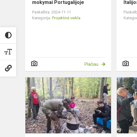
mokymai Portugalijoje
Itali
Paskelbta: 2024-11-11
Paskelb
Kategorija:
Projektinė veikla
Kategor
Plačiau
Buon
pomeriggio!