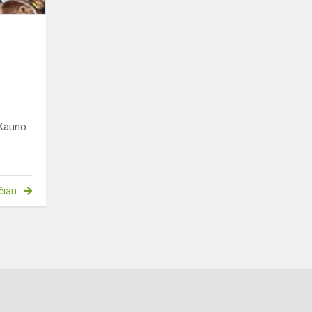
s
 Kauno
čiau