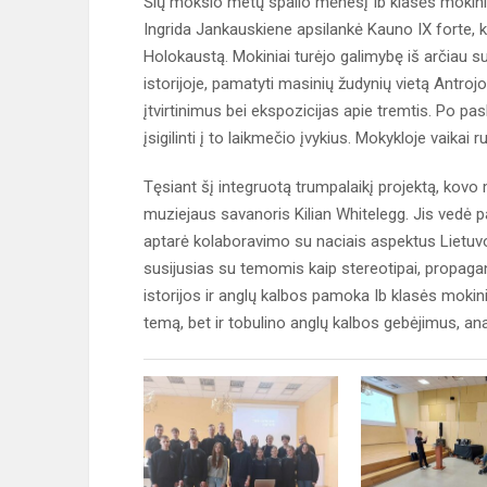
Šių mokslo metų spalio mėnesį Ib klasės mokiniai
Ingrida Jankauskiene apsilankė Kauno IX forte, ku
Holokaustą. Mokiniai turėjo galimybę iš arčiau sus
istorijoje, pamatyti masinių žudynių vietą Antroj
įtvirtinimus bei ekspozicijas apie tremtis. Po pas
įsigilinti į to laikmečio įvykius. Mokykloje vaikai
Tęsiant šį integruotą trumpalaikį projektą, kovo
muziejaus savanoris Kilian Whitelegg. Jis vedė 
aptarė kolaboravimo su naciais aspektus Lietuvoje.
susijusias su temomis kaip stereotipai, propaga
istorijos ir anglų kalbos pamoka Ib klasės mokini
temą, bet ir tobulino anglų kalbos gebėjimus, ana