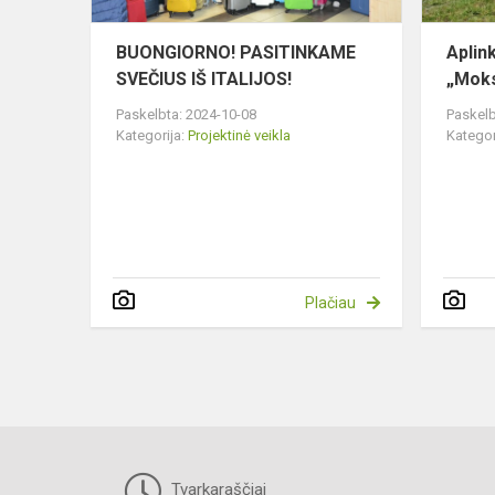
BUONGIORNO! PASITINKAME
Aplin
SVEČIUS IŠ ITALIJOS!
„Moks
Paskelbta: 2024-10-08
Paskelb
Kategorija:
Projektinė veikla
Kategor
Plačiau
Tvarkaraščiai