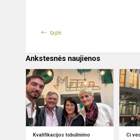
Grįžti
Ankstesnės naujienos
Kvalifikacij
tobulinimo
mokymai
Portugalijoj
Kvalifikacijos tobulinimo
Ci ve