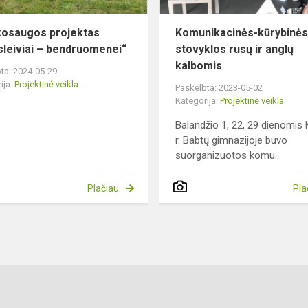
kosaugos projektas
Komunikacinės-kūrybinė
leiviai – bendruomenei“
stovyklos rusų ir anglų
kalbomis
ta: 2024-05-29
ija:
Projektinė veikla
Paskelbta: 2023-05-02
Kategorija:
Projektinė veikla
Balandžio 1, 22, 29 dienomis
r. Babtų gimnazijoje buvo
suorganizuotos komu...
Plačiau
Pla