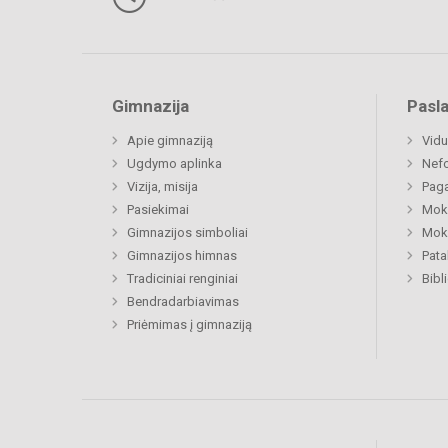
Gimnazija
Pasl
Apie gimnaziją
Vidu
Ugdymo aplinka
Nefo
Vizija, misija
Paga
Pasiekimai
Moki
Gimnazijos simboliai
Moki
Gimnazijos himnas
Pat
Tradiciniai renginiai
Bibl
Bendradarbiavimas
Priėmimas į gimnaziją