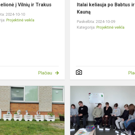
kelionė į Vilnių ir Trakus
Italai keliauja po Babtus ir
Kauną
ta: 2024-10-10
ija:
Projektinė veikla
Paskelbta: 2024-10-09
Kategorija:
Projektinė veikla
Plačiau
Pla
NO!
Aplinkosaugos
ME
projektas
„Moksleiviai
–
bendruomenei“