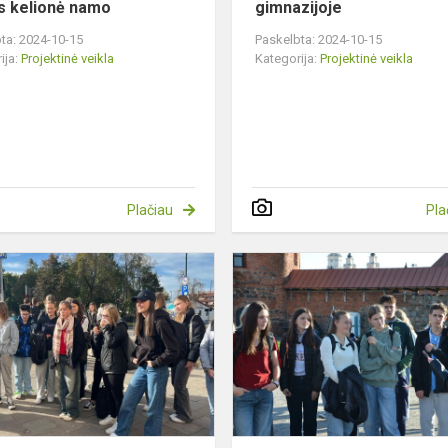
jos kelionė namo
gimnazijoje
ta: 2024-10-15
Paskelbta: 2024-10-15
ija:
Projektinė veikla
Kategorija:
Projektinė veikla
Plačiau
Pla
Italų
kelionė
į
Vilnių
ir
Trakus