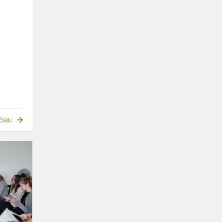
čiau
Komunikacinės-
kūrybinės
stovyklos
rusų
ir
anglų
kalbomis