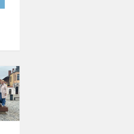
Italų
atsisveikinimo
diena
gimnazijoje