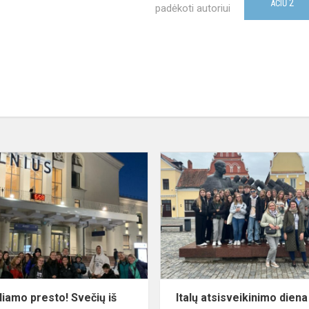
2
AČIŪ
padėkoti autoriui
os
Ci
vediamo
presto!
e
Svečių
iš
Italijos
kelionė
namo
diamo presto! Svečių iš
Italų atsisveikinimo diena