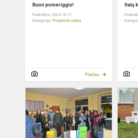
Buon pomeriggio!
Italų 
Paskelbta: 2024-10-11
Paskelb
Kategorija:
Projektinė veikla
Kategor
Plačiau
BUONGIOR
PASITINKA
SVEČIUS
IŠ
ITALIJOS!