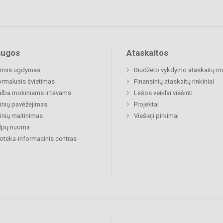
augos
Ataskaitos
rinis ugdymas
Biudžeto vykdymo ataskaitų rin
rmalusis švietimas
Finansinių ataskaitų rinkiniai
lba mokiniams ir tėvams
Lėšos veiklai viešinti
nių pavėžėjimas
Projektai
nių maitinimas
Viešieji pirkimai
alpų nuoma
ioteka-informacinis centras