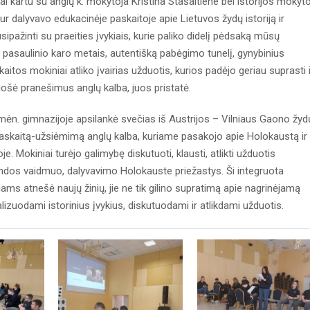
 kartu su anglų k. mokytoja Kristina Stašaitiene bei istorijos mokyto
r dalyvavo edukacinėje paskaitoje apie Lietuvos žydų istoriją ir
ipažinti su praeities įvykiais, kurie paliko didelį pėdsaką mūsų
o pasaulinio karo metais, autentišką pabėgimo tunelį, gynybinius
kaitos mokiniai atliko įvairias užduotis, kurios padėjo geriau suprasti i
 ruošė pranešimus anglų kalba, juos pristatė.
 mėn. gimnazijoje apsilankė svečias iš Austrijos – Vilniaus Gaono žyd
paskaitą-užsiėmimą anglų kalba, kuriame pasakojo apie Holokaustą ir
 Mokiniai turėjo galimybę diskutuoti, klausti, atlikti užduotis
ndos vaidmuo, dalyvavimo Holokauste priežastys. Ši integruota
ams atnešė naujų žinių, jie ne tik gilino supratimą apie nagrinėjamą
lizuodami istorinius įvykius, diskutuodami ir atlikdami užduotis.