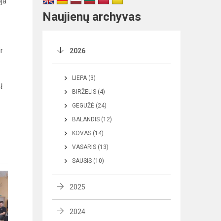
ja
Naujienų archyvas
r
2026
LIEPA (3)
ų
BIRŽELIS (4)
GEGUŽĖ (24)
BALANDIS (12)
KOVAS (14)
VASARIS (13)
SAUSIS (10)
2025
2024