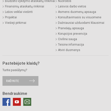
Biudžeto vykdymo ataskaitų rinkiniai
Nuorodos
Finansinių ataskaitų rinkiniai
Laisvos darbo vietos
Lėšos veiklai viešinti
Asmens duomenų apsauga
Projektai
Konsultavimasis su visuomene
Viešieji pirkimai
Dažniausiai užduodami klausimai
Pranešėjų apsauga
Korupcijos prevencija
Civilinė sauga
Teisinė informacija
Atviri duomenys
Pastebėjote klaidų?
Turite pasiūlymų?
RAŠYKITE
Bendraukime