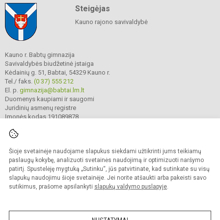
Steigėjas
Kauno rajono savivaldybė
Kauno r. Babtų gimnazija
Savivaldybės biudžetinė įstaiga
Kėdainių g. 51, Babtai, 54329 Kauno r.
Tel./ faks.
(0 37) 555 212
El. p.
gimnazija@babtai.lm.lt
Duomenys kaupiami ir saugomi
Juridinių asmenų registre
Įmonės kodas 191089878
Šioje svetainėje naudojame slapukus siekdami užtikrinti jums teikiamų
© 2025. Kauno r. Babtų gimnazija. Visos teisės saugomos.
Kopijuoti turinį be raštiško gimnazijos sutikimo griežtai draudžiama.
paslaugų kokybę, analizuoti svetainės naudojimą ir optimizuoti naršymo
patirtį. Spustelėję mygtuką „Sutinku“, jūs patvirtinate, kad sutinkate su visų
Prieinamumo paraiška
Slapukų politika
slapukų naudojimu šioje svetainėje. Jei norite atšaukti arba pakeisti savo
sutikimus, prašome apsilankyti
slapukų valdymo puslapyje
.
Sumanus būdas atnaujinti
mokyklos interneto
svetainę