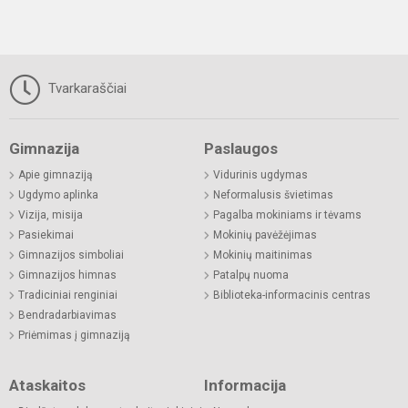
Tvarkaraščiai
Gimnazija
Paslaugos
Apie gimnaziją
Vidurinis ugdymas
Ugdymo aplinka
Neformalusis švietimas
Vizija, misija
Pagalba mokiniams ir tėvams
Pasiekimai
Mokinių pavėžėjimas
Gimnazijos simboliai
Mokinių maitinimas
Gimnazijos himnas
Patalpų nuoma
Tradiciniai renginiai
Biblioteka-informacinis centras
Bendradarbiavimas
Priėmimas į gimnaziją
Ataskaitos
Informacija