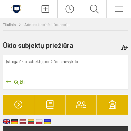
Paieška
Men
Titulinis
Administracinė informacija
Ūkio subjektų priežiūra
Įstaiga ūkio subektų priežiūros nevykdo.
Grįžti