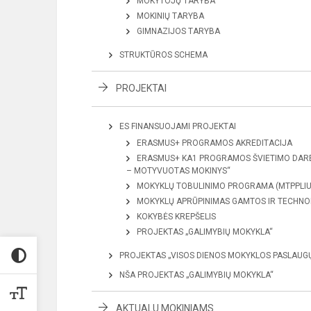
MOKYTOJŲ TARYBA
MOKINIŲ TARYBA
GIMNAZIJOS TARYBA
STRUKTŪROS SCHEMA
PROJEKTAI
ES FINANSUOJAMI PROJEKTAI
ERASMUS+ PROGRAMOS AKREDITACIJA
ERASMUS+ KA1 PROGRAMOS ŠVIETIMO DAR
– MOTYVUOTAS MOKINYS“
MOKYKLŲ TOBULINIMO PROGRAMA (MTPPLIU
MOKYKLŲ APRŪPINIMAS GAMTOS IR TECHNO
KOKYBĖS KREPŠELIS
PROJEKTAS „GALIMYBIŲ MOKYKLA“
PROJEKTAS „VISOS DIENOS MOKYKLOS PASLAUG
NŠA PROJEKTAS „GALIMYBIŲ MOKYKLA“
AKTUALU MOKINIAMS