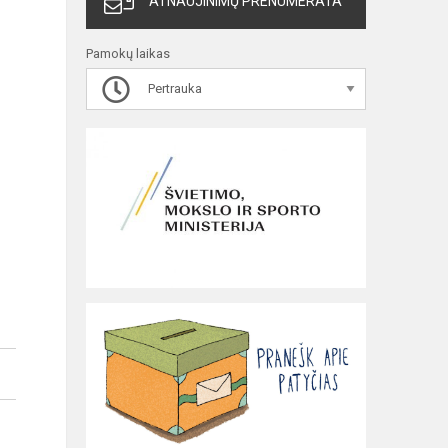
ATNAUJINIMŲ PRENUMERATA
Pamokų laikas
Pertrauka