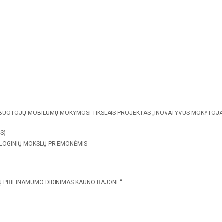
BUOTOJŲ MOBILUMŲ MOKYMOSI TIKSLAIS PROJEKTAS „INOVATYVUS MOKYTOJ
S)
LOGINIŲ MOKSLŲ PRIEMONĖMIS
Ų PRIEINAMUMO DIDINIMAS KAUNO RAJONE“