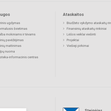
augos
Ataskaitos
rinis ugdymas
Biudžeto vykdymo ataskaitų rin
rmalusis švietimas
Finansinių ataskaitų rinkiniai
lba mokiniams ir tėvams
Lėšos veiklai viešinti
nių pavėžėjimas
Projektai
nių maitinimas
Viešieji pirkimai
alpų nuoma
ioteka-informacinis centras
Steigėjas