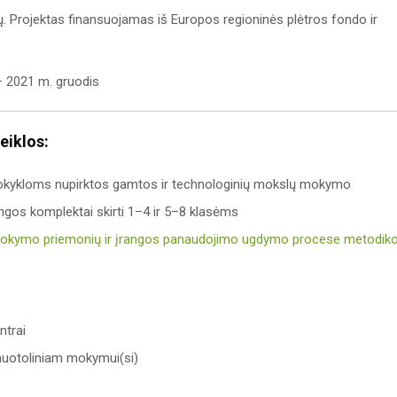
. Projektas finansuojamas iš Europos regioninės plėtros fondo ir
 2021 m. gruodis
eiklos:
ykloms nupirktos gamtos ir technologinių mokslų mokymo
ngos komplektai skirti 1–4 ir 5–8 klasėms
mokymo priemonių ir įrangos panaudojimo ugdymo procese metodik
ntrai
nuotoliniam mokymui(si)