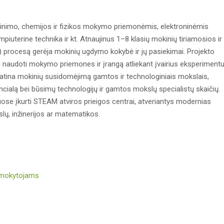
nimo, chemijos ir fizikos mokymo priemonėmis, elektroninėmis
iuterine technika ir kt. Atnaujinus 1–8 klasių mokinių tiriamosios ir
i) procesą gerėja mokinių ugdymo kokybė ir jų pasiekimai. Projekto
 naudoti mokymo priemones ir įrangą atliekant įvairius eksperimentu
katina mokinių susidomėjimą gamtos ir technologiniais mokslais,
tencialą bei būsimų technologijų ir gamtos mokslų specialistų skaičių.
uose įkurti STEAM atviros prieigos centrai, atveriantys modernias
ų, inžinerijos ar matematikos.
 mokytojams