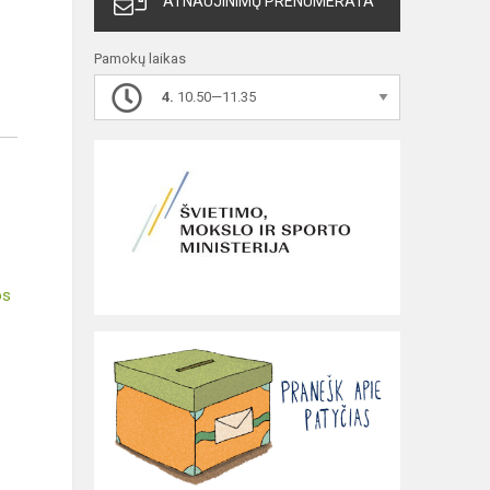
ATNAUJINIMŲ PRENUMERATA
Pamokų laikas
4.
10.50—11.35
os