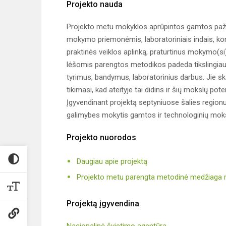
Projekto nauda
Projekto metu mokyklos aprūpintos gamtos paži
mokymo priemonėmis, laboratoriniais indais, komp
praktinės veiklos aplinką, praturtinus mokymo(s
lėšomis parengtos metodikos padeda tikslingiau
tyrimus, bandymus, laboratorinius darbus. Jie s
tikimasi, kad ateityje tai didins ir šių mokslų po
Įgyvendinant projektą septyniuose šalies region
galimybes mokytis gamtos ir technologinių moksl
Projekto nuorodos
Daugiau apie projektą
Projekto metu parengta metodinė medžiaga
Projektą įgyvendina