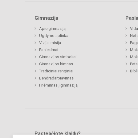
Gimnazija
Pasl
Apie gimnaziją
Vidu
Ugdymo aplinka
Nefo
Vizija, misija
Paga
Pasiekimai
Moki
Gimnazijos simboliai
Moki
Gimnazijos himnas
Pat
Tradiciniai renginiai
Bibl
Bendradarbiavimas
Priėmimas į gimnaziją
Pastebėjote klaidų?