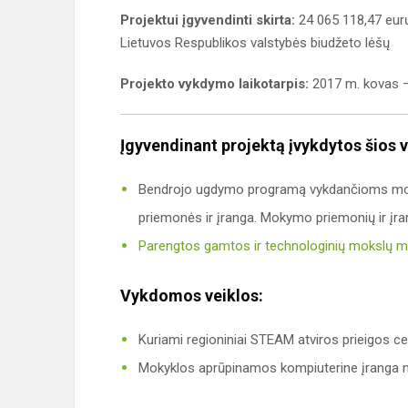
Projektui įgyvendinti skirta:
24 065 118,47 eurų
Lietuvos Respublikos valstybės biudžeto lėšų
Projekto vykdymo laikotarpis:
2017 m. kovas –
Įgyvendinant projektą įvykdytos šios v
Bendrojo ugdymo programą vykdančioms mok
priemonės ir įranga. Mokymo priemonių ir įra
Parengtos gamtos ir technologinių mokslų 
Vykdomos veiklos:
Kuriami regioniniai STEAM atviros prieigos ce
Mokyklos aprūpinamos kompiuterine įranga 