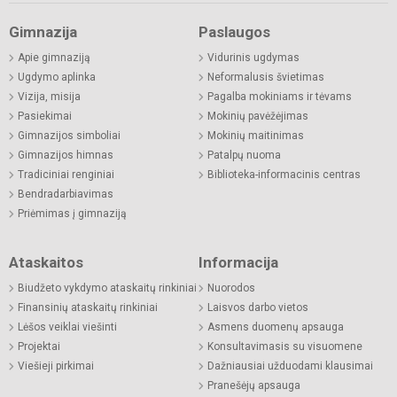
Gimnazija
Paslaugos
Apie gimnaziją
Vidurinis ugdymas
Ugdymo aplinka
Neformalusis švietimas
Vizija, misija
Pagalba mokiniams ir tėvams
Pasiekimai
Mokinių pavėžėjimas
Gimnazijos simboliai
Mokinių maitinimas
Gimnazijos himnas
Patalpų nuoma
Tradiciniai renginiai
Biblioteka-informacinis centras
Bendradarbiavimas
Priėmimas į gimnaziją
Ataskaitos
Informacija
Biudžeto vykdymo ataskaitų rinkiniai
Nuorodos
Finansinių ataskaitų rinkiniai
Laisvos darbo vietos
Lėšos veiklai viešinti
Asmens duomenų apsauga
Projektai
Konsultavimasis su visuomene
Viešieji pirkimai
Dažniausiai užduodami klausimai
Pranešėjų apsauga