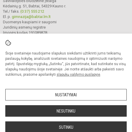
Savivaldybės biudžetinė įstaiga
Kėdainių g. 51, Babtai, 54329 Kauno r.
Tel./ faks.
(0 37) 555 212
El. p.
gimnazija@babtai.lm.lt
Duomenys kaupiami ir saugomi
Juridinių asmenų registre
Įmonės kodas 191089878
Šioje svetainėje naudojame slapukus siekdami užtikrinti jums teikiamų
© 2025. Kauno r. Babtų gimnazija. Visos teisės saugomos.
Kopijuoti turinį be raštiško gimnazijos sutikimo griežtai draudžiama.
paslaugų kokybę, analizuoti svetainės naudojimą ir optimizuoti naršymo
patirtį. Spustelėję mygtuką „Sutinku“, jūs patvirtinate, kad sutinkate su visų
Prieinamumo paraiška
Slapukų politika
slapukų naudojimu šioje svetainėje. Jei norite atšaukti arba pakeisti savo
sutikimus, prašome apsilankyti
slapukų valdymo puslapyje
.
Sumanus būdas atnaujinti
mokyklos interneto
svetainę
NUSTATYMAI
NESUTINKU
SUTINKU