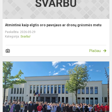
Atmintinė kaip elgtis oro pavojaus ar dronų grėsmės metu
Paskelbta: 2026-05-29
Kategorija:
Svarbu!
Plačiau
S
s
r
„
b
g