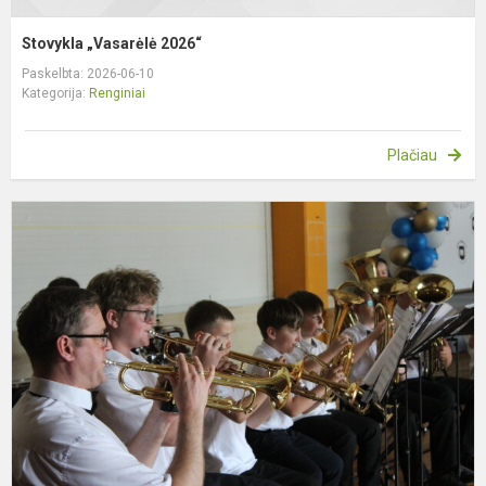
Stovykla „Vasarėlė 2026“
Paskelbta: 2026-06-10
Kategorija:
Renginiai
Plačiau
Š
š
a