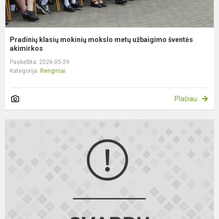
Pradinių klasių mokinių mokslo metų užbaigimo šventės
akimirkos
Paskelbta: 2026-05-29
Kategorija:
Renginiai
Plačiau
A
k
e
o
p
a
d
g
m