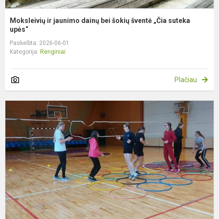
Moksleivių ir jaunimo dainų bei šokių šventė „Čia suteka
upės“
Paskelbta: 2026-06-01
Kategorija:
Renginiai
Plačiau
I
f
u
p
p
„
m