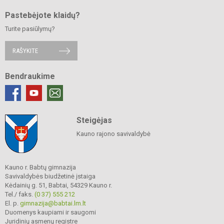
Pastebėjote klaidų?
Turite pasiūlymų?
RAŠYKITE
Bendraukime
Steigėjas
Kauno rajono savivaldybė
Kauno r. Babtų gimnazija
Savivaldybės biudžetinė įstaiga
Kėdainių g. 51, Babtai, 54329 Kauno r.
Tel./ faks.
(0 37) 555 212
El. p.
gimnazija@babtai.lm.lt
Duomenys kaupiami ir saugomi
Juridinių asmenų registre