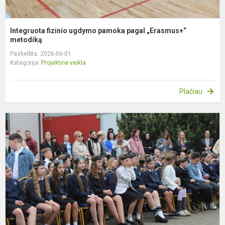
Integruota fizinio ugdymo pamoka pagal „Erasmus+“
metodiką
Paskelbta: 2026-06-01
Kategorija:
Projektinė veikla
Plačiau
P
k
m
m
m
u
š
a