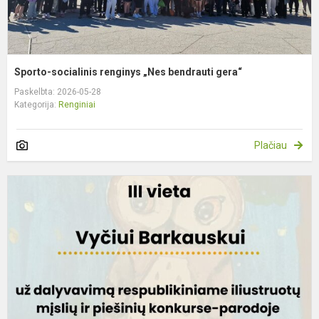
Sporto-socialinis renginys „Nes bendrauti gera“
Paskelbta: 2026-05-28
Kategorija:
Renginiai
Plačiau
S
1
k
m
V
B