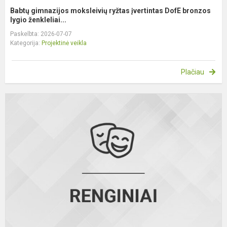
Babtų gimnazijos moksleivių ryžtas įvertintas DofE bronzos
lygio ženkleliai...
Paskelbta: 2026-07-07
Kategorija:
Projektinė veikla
Plačiau
S
„
2