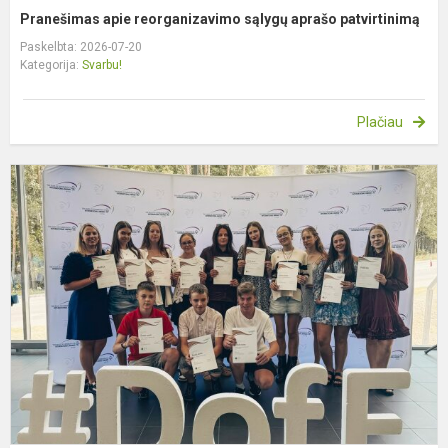
Pranešimas apie reorganizavimo sąlygų aprašo patvirtinimą
Paskelbta: 2026-07-20
Kategorija:
Svarbu!
Plačiau
B
g
m
r
į
D
b