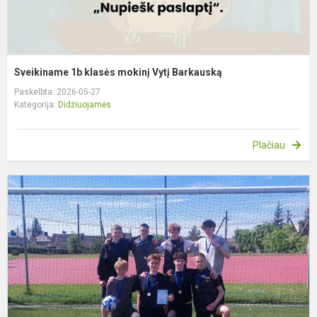
Sveikiname 1b klasės mokinį Vytį Barkauską
Paskelbta: 2026-05-27
Kategorija:
Didžiuojamės
Plačiau
S
g
v
f
k