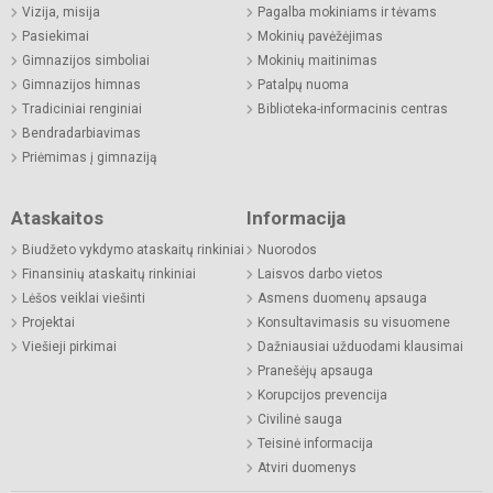
Vizija, misija
Pagalba mokiniams ir tėvams
Pasiekimai
Mokinių pavėžėjimas
Gimnazijos simboliai
Mokinių maitinimas
Gimnazijos himnas
Patalpų nuoma
Tradiciniai renginiai
Biblioteka-informacinis centras
Bendradarbiavimas
Priėmimas į gimnaziją
Ataskaitos
Informacija
Biudžeto vykdymo ataskaitų rinkiniai
Nuorodos
Finansinių ataskaitų rinkiniai
Laisvos darbo vietos
Lėšos veiklai viešinti
Asmens duomenų apsauga
Projektai
Konsultavimasis su visuomene
Viešieji pirkimai
Dažniausiai užduodami klausimai
Pranešėjų apsauga
Korupcijos prevencija
Civilinė sauga
Teisinė informacija
Atviri duomenys