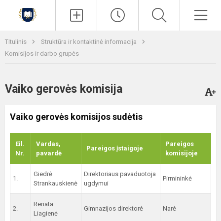
Paieška
Men
Titulinis
Struktūra ir kontaktinė informacija
Komisijos ir darbo grupės
Vaiko gerovės komisija
Vaiko gerovės komisijos sudėtis
Eil.
Vardas,
Pareigos
Pareigos įstaigoje
Nr.
pavardė
komisijoje
Giedrė
Direktoriaus pavaduotoja
1.
Pirmininkė
Strankauskienė
ugdymui
Renata
2.
Gimnazijos direktorė
Narė
Liagienė