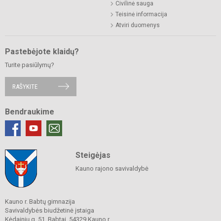
Civilinė sauga
Teisinė informacija
Atviri duomenys
Pastebėjote klaidų?
Turite pasiūlymų?
RAŠYKITE
Bendraukime
Steigėjas
Kauno rajono savivaldybė
Kauno r. Babtų gimnazija
Savivaldybės biudžetinė įstaiga
Kėdainių g. 51, Babtai, 54329 Kauno r.