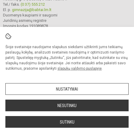
Tel./ faks.
(0 37) 555 212
El. p.
gimnazija@babtai.lm.lt
Duomenys kaupiami ir saugomi
Juridinių asmenų registre
Įmonės kodas 191089878
Šioje svetainėje naudojame slapukus siekdami užtikrinti jums teikiamų
© 2025. Kauno r. Babtų gimnazija. Visos teisės saugomos.
Kopijuoti turinį be raštiško gimnazijos sutikimo griežtai draudžiama.
paslaugų kokybę, analizuoti svetainės naudojimą ir optimizuoti naršymo
patirtį. Spustelėję mygtuką „Sutinku“, jūs patvirtinate, kad sutinkate su visų
Prieinamumo paraiška
Slapukų politika
slapukų naudojimu šioje svetainėje. Jei norite atšaukti arba pakeisti savo
sutikimus, prašome apsilankyti
slapukų valdymo puslapyje
.
Sumanus būdas atnaujinti
mokyklos interneto
svetainę
NUSTATYMAI
NESUTINKU
SUTINKU