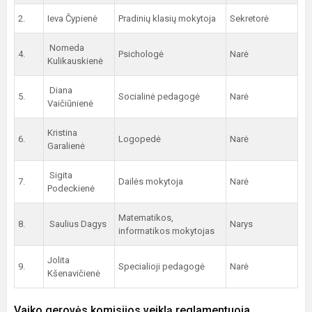
2.
Ieva Čypienė
Pradinių klasių mokytoja
Sekretorė
Nomeda
4.
Psichologė
Narė
Kulikauskienė
Diana
5.
Socialinė pedagogė
Narė
Vaičiūnienė
Kristina
6.
Logopedė
Narė
Garalienė
Sigita
7.
Dailės mokytoja
Narė
Podeckienė
Matematikos,
8.
Saulius Dagys
Narys
informatikos mokytojas
Jolita
9.
Specialioji pedagogė
Narė
Kšenavičienė
Vaiko gerovės komisijos veiklą reglamentuoja