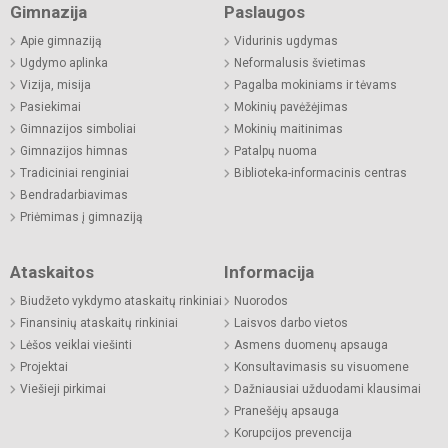
Gimnazija
Paslaugos
Apie gimnaziją
Vidurinis ugdymas
Ugdymo aplinka
Neformalusis švietimas
Vizija, misija
Pagalba mokiniams ir tėvams
Pasiekimai
Mokinių pavėžėjimas
Gimnazijos simboliai
Mokinių maitinimas
Gimnazijos himnas
Patalpų nuoma
Tradiciniai renginiai
Biblioteka-informacinis centras
Bendradarbiavimas
Priėmimas į gimnaziją
Ataskaitos
Informacija
Biudžeto vykdymo ataskaitų rinkiniai
Nuorodos
Finansinių ataskaitų rinkiniai
Laisvos darbo vietos
Lėšos veiklai viešinti
Asmens duomenų apsauga
Projektai
Konsultavimasis su visuomene
Viešieji pirkimai
Dažniausiai užduodami klausimai
Pranešėjų apsauga
Korupcijos prevencija