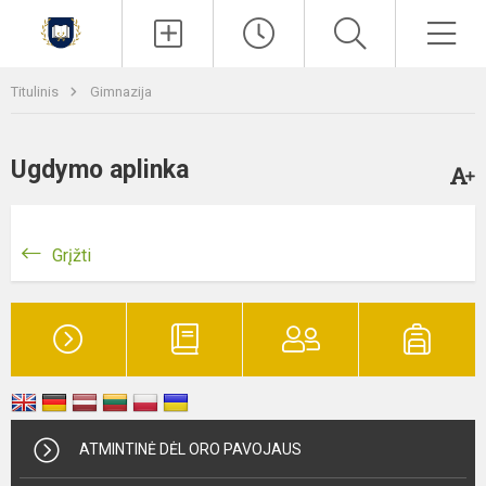
Paieška
Men
Titulinis
Gimnazija
Ugdymo aplinka
Grįžti
ATMINTINĖ DĖL ORO PAVOJAUS