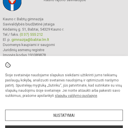
Kauno r. Babtų gimnazija
Savivaldybės biudžetinė įstaiga
Kėdainių g. 51, Babtai, 54329 Kauno r.
Tel./ faks.
(0 37) 555 212
El. p.
gimnazija@babtai.lm.lt
Duomenys kaupiami ir saugomi
Juridinių asmenų registre
Įmonės kodas 191089878
Šioje svetainėje naudojame slapukus siekdami užtikrinti jums teikiamų
© 2025. Kauno r. Babtų gimnazija. Visos teisės saugomos.
Kopijuoti turinį be raštiško gimnazijos sutikimo griežtai draudžiama.
paslaugų kokybę, analizuoti svetainės naudojimą ir optimizuoti naršymo
patirtį. Spustelėję mygtuką „Sutinku“, jūs patvirtinate, kad sutinkate su visų
Prieinamumo paraiška
Slapukų politika
slapukų naudojimu šioje svetainėje. Jei norite atšaukti arba pakeisti savo
sutikimus, prašome apsilankyti
slapukų valdymo puslapyje
.
Sumanus būdas atnaujinti
mokyklos interneto
svetainę
NUSTATYMAI