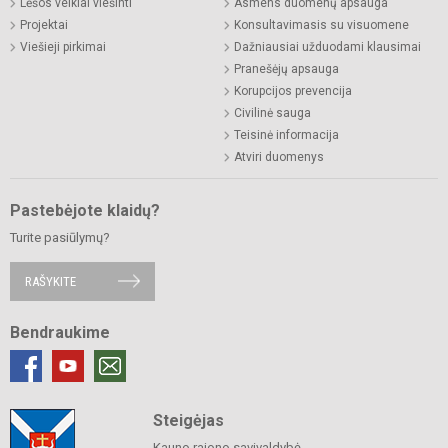
Lėšos veiklai viešinti
Asmens duomenų apsauga
Projektai
Konsultavimasis su visuomene
Viešieji pirkimai
Dažniausiai užduodami klausimai
Pranešėjų apsauga
Korupcijos prevencija
Civilinė sauga
Teisinė informacija
Atviri duomenys
Pastebėjote klaidų?
Turite pasiūlymų?
RAŠYKITE
Bendraukime
Steigėjas
Kauno rajono savivaldybė