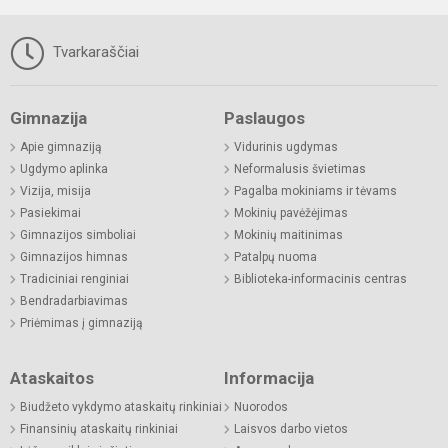
Tvarkaraščiai
Gimnazija
Paslaugos
Apie gimnaziją
Vidurinis ugdymas
Ugdymo aplinka
Neformalusis švietimas
Vizija, misija
Pagalba mokiniams ir tėvams
Pasiekimai
Mokinių pavėžėjimas
Gimnazijos simboliai
Mokinių maitinimas
Gimnazijos himnas
Patalpų nuoma
Tradiciniai renginiai
Biblioteka-informacinis centras
Bendradarbiavimas
Priėmimas į gimnaziją
Ataskaitos
Informacija
Biudžeto vykdymo ataskaitų rinkiniai
Nuorodos
Finansinių ataskaitų rinkiniai
Laisvos darbo vietos