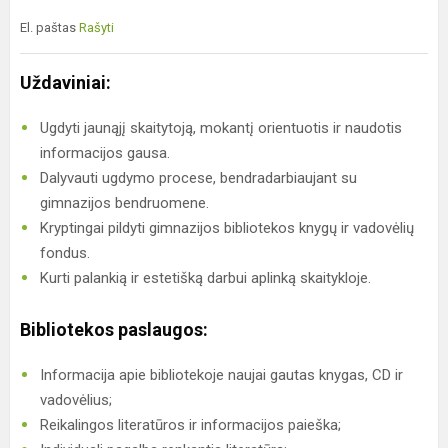
El. paštas
Rašyti
Uždaviniai:
Ugdyti jaunąjį skaitytoją, mokantį orientuotis ir naudotis
informacijos gausa.
Dalyvauti ugdymo procese, bendradarbiaujant su
gimnazijos bendruomene.
Kryptingai pildyti gimnazijos bibliotekos knygų ir vadovėlių
fondus.
Kurti palankią ir estetišką darbui aplinką skaitykloje.
Bibliotekos paslaugos:
Informacija apie bibliotekoje naujai gautas knygas, CD ir
vadovėlius;
Reikalingos literatūros ir informacijos paieška;