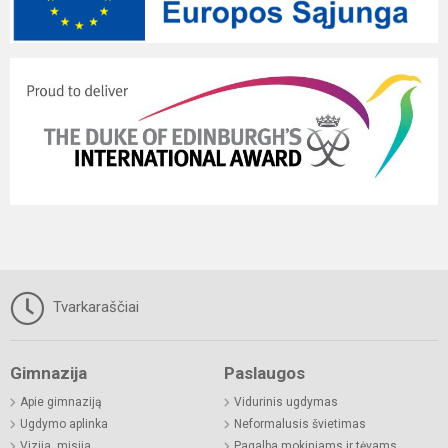
Tvarkaraščiai
Gimnazija
Paslaugos
Apie gimnaziją
Vidurinis ugdymas
Ugdymo aplinka
Neformalusis švietimas
Vizija, misija
Pagalba mokiniams ir tėvams