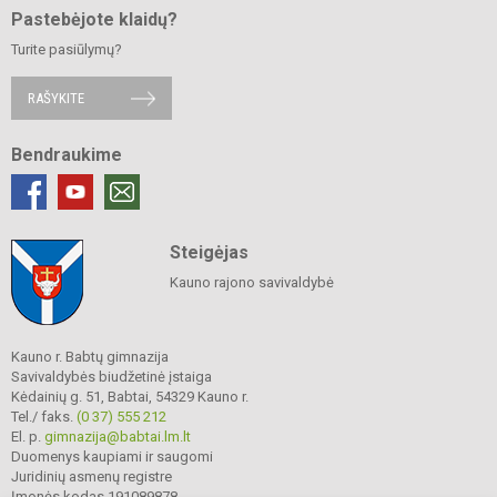
Pastebėjote klaidų?
Turite pasiūlymų?
RAŠYKITE
Bendraukime
Steigėjas
Kauno rajono savivaldybė
Kauno r. Babtų gimnazija
Savivaldybės biudžetinė įstaiga
Kėdainių g. 51, Babtai, 54329 Kauno r.
Tel./ faks.
(0 37) 555 212
El. p.
gimnazija@babtai.lm.lt
Duomenys kaupiami ir saugomi
Juridinių asmenų registre
Įmonės kodas 191089878