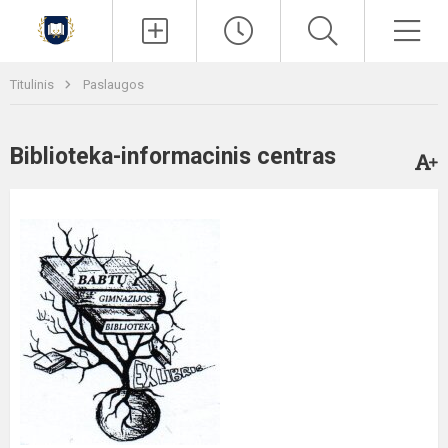
Paieška
Men
Titulinis
Paslaugos
Biblioteka-informacinis centras