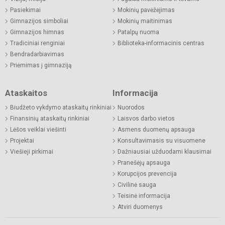
Pasiekimai
Mokinių pavėžėjimas
Gimnazijos simboliai
Mokinių maitinimas
Gimnazijos himnas
Patalpų nuoma
Tradiciniai renginiai
Biblioteka-informacinis centras
Bendradarbiavimas
Priėmimas į gimnaziją
Ataskaitos
Informacija
Biudžeto vykdymo ataskaitų rinkiniai
Nuorodos
Finansinių ataskaitų rinkiniai
Laisvos darbo vietos
Lėšos veiklai viešinti
Asmens duomenų apsauga
Projektai
Konsultavimasis su visuomene
Viešieji pirkimai
Dažniausiai užduodami klausimai
Pranešėjų apsauga
Korupcijos prevencija
Civilinė sauga
Teisinė informacija
Atviri duomenys