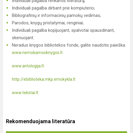
Individuali pagalba renkantis literatūrą;
Individuali pagalba dirbant prie kompiuterio;
Bibliografinių ir informacinių pamokų vedimas;
Parodos, knygų pristatymai, renginiai;
Individuali pagalba kopijuojant, spalvotai spausdinant,
skenuojant.
Neradus knygos bibliotekos fonde, galite naudotis paieška:
www.nemokamosknygos.lt
www.antologija.lt
http://ebiblioteka.mkp.emokykla.lt
www.tekstai.lt
Rekomenduojama literatūra