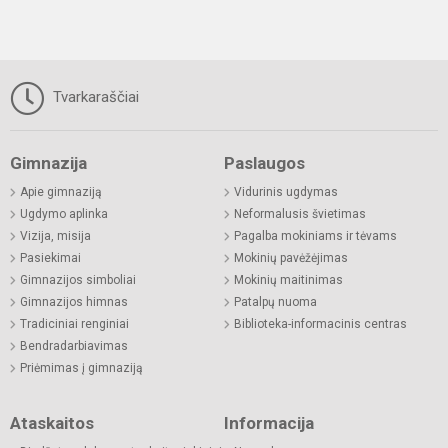
Tvarkaraščiai
Gimnazija
Paslaugos
Apie gimnaziją
Vidurinis ugdymas
Ugdymo aplinka
Neformalusis švietimas
Vizija, misija
Pagalba mokiniams ir tėvams
Pasiekimai
Mokinių pavėžėjimas
Gimnazijos simboliai
Mokinių maitinimas
Gimnazijos himnas
Patalpų nuoma
Tradiciniai renginiai
Biblioteka-informacinis centras
Bendradarbiavimas
Priėmimas į gimnaziją
Ataskaitos
Informacija