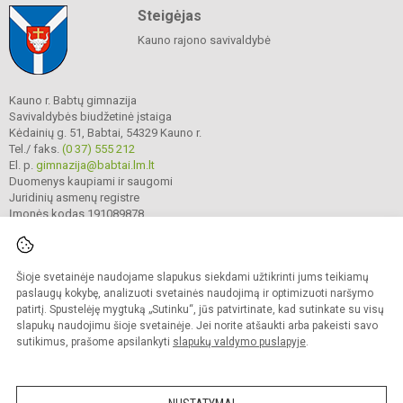
Steigėjas
Kauno rajono savivaldybė
Kauno r. Babtų gimnazija
Savivaldybės biudžetinė įstaiga
Kėdainių g. 51, Babtai, 54329 Kauno r.
Tel./ faks.
(0 37) 555 212
El. p.
gimnazija@babtai.lm.lt
Duomenys kaupiami ir saugomi
Juridinių asmenų registre
Įmonės kodas 191089878
Šioje svetainėje naudojame slapukus siekdami užtikrinti jums teikiamų
© 2025. Kauno r. Babtų gimnazija. Visos teisės saugomos.
Kopijuoti turinį be raštiško gimnazijos sutikimo griežtai draudžiama.
paslaugų kokybę, analizuoti svetainės naudojimą ir optimizuoti naršymo
patirtį. Spustelėję mygtuką „Sutinku“, jūs patvirtinate, kad sutinkate su visų
Prieinamumo paraiška
Slapukų politika
slapukų naudojimu šioje svetainėje. Jei norite atšaukti arba pakeisti savo
sutikimus, prašome apsilankyti
slapukų valdymo puslapyje
.
Sumanus būdas atnaujinti
mokyklos interneto
svetainę