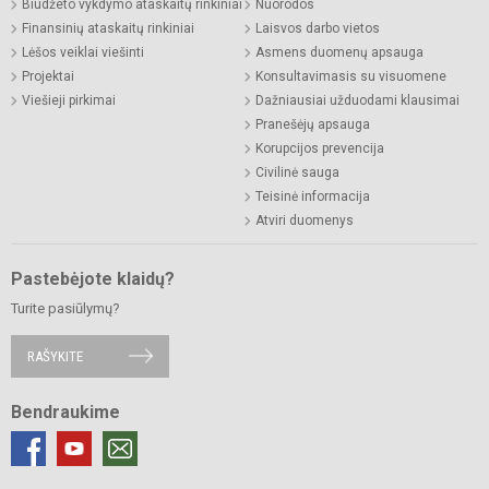
Biudžeto vykdymo ataskaitų rinkiniai
Nuorodos
Finansinių ataskaitų rinkiniai
Laisvos darbo vietos
Lėšos veiklai viešinti
Asmens duomenų apsauga
Projektai
Konsultavimasis su visuomene
Viešieji pirkimai
Dažniausiai užduodami klausimai
Pranešėjų apsauga
Korupcijos prevencija
Civilinė sauga
Teisinė informacija
Atviri duomenys
Pastebėjote klaidų?
Turite pasiūlymų?
RAŠYKITE
Bendraukime