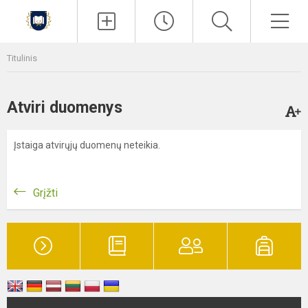
Paieška
Men
Titulinis
Atviri duomenys
Įstaiga atvirųjų duomenų neteikia.
Grįžti