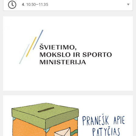
4.
10.50—11.35