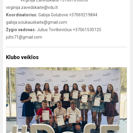
Virginija Zavedskaitė +37061696050
virginija.zavedskaite@vdu.lt
Koordinatorius:
Gabija Golubovė +37069219844
gabija.sciukauskaite@gmail.com
Žygio vadovas:
Julius Tovtkevičius +37061530125
julto71@gmail.com
Klubo veiklos