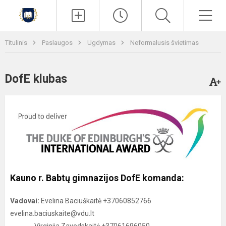
Paieška
Men
Titulinis
Paslaugos
Ugdymas
Neformalusis švietimas
DofE klubas
Kauno r. Babtų gimnazijos DofE komanda:
Vadovai:
Evelina Baciuškaitė +37060852766
evelina.baciuskaite@vdu.lt