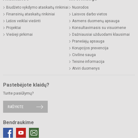
Biudžeto vykdymo ataskaitų rinkiniai
Nuorodos
Finansinių ataskaitų rinkiniai
Laisvos darbo vietos
Lėšos veiklai viešinti
Asmens duomenų apsauga
Projektai
Konsultavimasis su visuomene
Viešieji pirkimai
Dažniausiai užduodami klausimai
Pranešėjų apsauga
Korupcijos prevencija
Civilinė sauga
Teisinė informacija
Atviri duomenys
Pastebėjote klaidų?
Turite pasiūlymų?
RAŠYKITE
Bendraukime