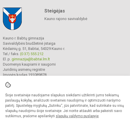
Steigėjas
Kauno rajono savivaldybė
Kauno r. Babtų gimnazija
Savivaldybės biudžetinė įstaiga
Kėdainių g. 51, Babtai, 54329 Kauno r.
Tel./ faks.
(0 37) 555 212
El. p.
gimnazija@babtai.lm.lt
Duomenys kaupiami ir saugomi
Juridinių asmenų registre
Įmonės kodas 191089878
Šioje svetainėje naudojame slapukus siekdami užtikrinti jums teikiamų
© 2025. Kauno r. Babtų gimnazija. Visos teisės saugomos.
Kopijuoti turinį be raštiško gimnazijos sutikimo griežtai draudžiama.
paslaugų kokybę, analizuoti svetainės naudojimą ir optimizuoti naršymo
patirtį. Spustelėję mygtuką „Sutinku“, jūs patvirtinate, kad sutinkate su visų
Prieinamumo paraiška
Slapukų politika
slapukų naudojimu šioje svetainėje. Jei norite atšaukti arba pakeisti savo
sutikimus, prašome apsilankyti
slapukų valdymo puslapyje
.
Sumanus būdas atnaujinti
mokyklos interneto
svetainę