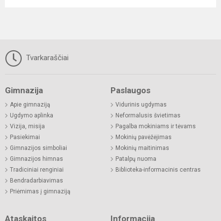
Tvarkaraščiai
Gimnazija
Paslaugos
Apie gimnaziją
Vidurinis ugdymas
Ugdymo aplinka
Neformalusis švietimas
Vizija, misija
Pagalba mokiniams ir tėvams
Pasiekimai
Mokinių pavėžėjimas
Gimnazijos simboliai
Mokinių maitinimas
Gimnazijos himnas
Patalpų nuoma
Tradiciniai renginiai
Biblioteka-informacinis centras
Bendradarbiavimas
Priėmimas į gimnaziją
Ataskaitos
Informacija