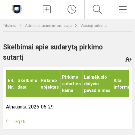
Paieška
Men
Titulinis
Administracinė informacija
Viešieji pirkimai
Skelbimai apie sudarytą pirkimo
sutartį
Pirkimo
Laimėjusio
Eil.
Skelbimo
Pirkimo
Kita
sutarties
dalyvio
Nr.
data
objektas
informaci
kaina
pavadinimas
Atnaujinta: 2026-05-29
Grįžti