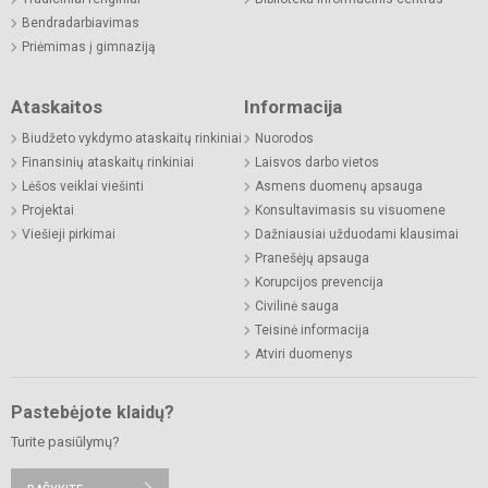
Bendradarbiavimas
Priėmimas į gimnaziją
Ataskaitos
Informacija
Biudžeto vykdymo ataskaitų rinkiniai
Nuorodos
Finansinių ataskaitų rinkiniai
Laisvos darbo vietos
Lėšos veiklai viešinti
Asmens duomenų apsauga
Projektai
Konsultavimasis su visuomene
Viešieji pirkimai
Dažniausiai užduodami klausimai
Pranešėjų apsauga
Korupcijos prevencija
Civilinė sauga
Teisinė informacija
Atviri duomenys
Pastebėjote klaidų?
Turite pasiūlymų?