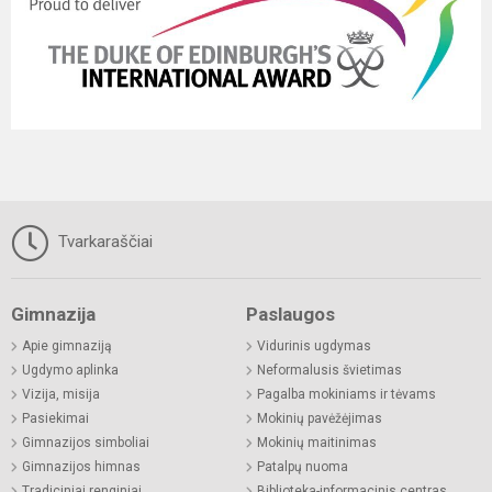
Tvarkaraščiai
Gimnazija
Paslaugos
Apie gimnaziją
Vidurinis ugdymas
Ugdymo aplinka
Neformalusis švietimas
Vizija, misija
Pagalba mokiniams ir tėvams
Pasiekimai
Mokinių pavėžėjimas
Gimnazijos simboliai
Mokinių maitinimas
Gimnazijos himnas
Patalpų nuoma
Tradiciniai renginiai
Biblioteka-informacinis centras