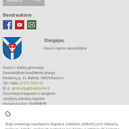
RAŠYKITE
Bendraukime
Steigėjas
Kauno rajono savivaldybė
Kauno r. Babtų gimnazija
Savivaldybės biudžetinė įstaiga
Kėdainių g. 51, Babtai, 54329 Kauno r.
Tel./ faks.
(0 37) 555 212
El. p.
gimnazija@babtai.lm.lt
Duomenys kaupiami ir saugomi
Juridinių asmenų registre
Įmonės kodas 191089878
Šioje svetainėje naudojame slapukus siekdami užtikrinti jums teikiamų
© 2025. Kauno r. Babtų gimnazija. Visos teisės saugomos.
Kopijuoti turinį be raštiško gimnazijos sutikimo griežtai draudžiama.