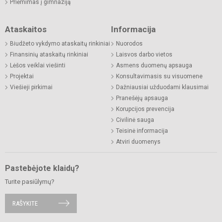
Priėmimas į gimnaziją
Ataskaitos
Informacija
Biudžeto vykdymo ataskaitų rinkiniai
Nuorodos
Finansinių ataskaitų rinkiniai
Laisvos darbo vietos
Lėšos veiklai viešinti
Asmens duomenų apsauga
Projektai
Konsultavimasis su visuomene
Viešieji pirkimai
Dažniausiai užduodami klausimai
Pranešėjų apsauga
Korupcijos prevencija
Civilinė sauga
Teisinė informacija
Atviri duomenys
Pastebėjote klaidų?
Turite pasiūlymų?
RAŠYKITE