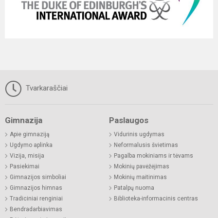
Tvarkaraščiai
Gimnazija
Paslaugos
Apie gimnaziją
Vidurinis ugdymas
Ugdymo aplinka
Neformalusis švietimas
Vizija, misija
Pagalba mokiniams ir tėvams
Pasiekimai
Mokinių pavėžėjimas
Gimnazijos simboliai
Mokinių maitinimas
Gimnazijos himnas
Patalpų nuoma
Tradiciniai renginiai
Biblioteka-informacinis centras
Bendradarbiavimas