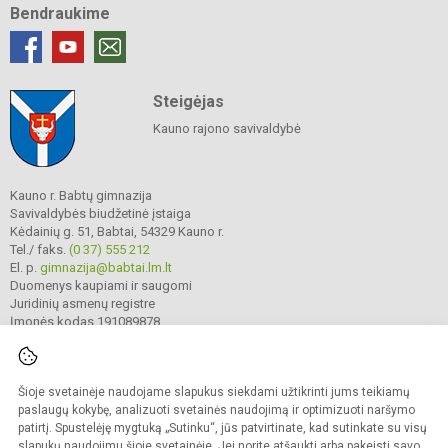
Bendraukime
Steigėjas
Kauno rajono savivaldybė
Kauno r. Babtų gimnazija
Savivaldybės biudžetinė įstaiga
Kėdainių g. 51, Babtai, 54329 Kauno r.
Tel./ faks.
(0 37) 555 212
El. p.
gimnazija@babtai.lm.lt
Duomenys kaupiami ir saugomi
Juridinių asmenų registre
Įmonės kodas 191089878
Šioje svetainėje naudojame slapukus siekdami užtikrinti jums teikiamų
© 2025. Kauno r. Babtų gimnazija. Visos teisės saugomos.
Kopijuoti turinį be raštiško gimnazijos sutikimo griežtai draudžiama.
paslaugų kokybę, analizuoti svetainės naudojimą ir optimizuoti naršymo
patirtį. Spustelėję mygtuką „Sutinku“, jūs patvirtinate, kad sutinkate su visų
Prieinamumo paraiška
Slapukų politika
slapukų naudojimu šioje svetainėje. Jei norite atšaukti arba pakeisti savo