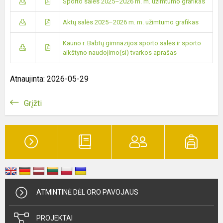
Sporto salės 2025–2026 m. m. užimtumo grafikas
Aktų salės 2025–2026 m. m. užimtumo grafikas
Kauno r. Babtų gimnazijos sporto salės ir sporto
aikštyno naudojimo(si) tvarkos aprašas
Atnaujinta: 2026-05-29
Grįžti
ATMINTINĖ DĖL ORO PAVOJAUS
PROJEKTAI