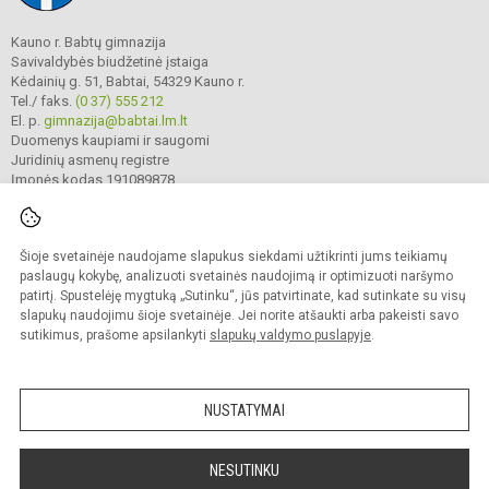
Kauno r. Babtų gimnazija
Savivaldybės biudžetinė įstaiga
Kėdainių g. 51, Babtai, 54329 Kauno r.
Tel./ faks.
(0 37) 555 212
El. p.
gimnazija@babtai.lm.lt
Duomenys kaupiami ir saugomi
Juridinių asmenų registre
Įmonės kodas 191089878
Šioje svetainėje naudojame slapukus siekdami užtikrinti jums teikiamų
© 2025. Kauno r. Babtų gimnazija. Visos teisės saugomos.
Kopijuoti turinį be raštiško gimnazijos sutikimo griežtai draudžiama.
paslaugų kokybę, analizuoti svetainės naudojimą ir optimizuoti naršymo
patirtį. Spustelėję mygtuką „Sutinku“, jūs patvirtinate, kad sutinkate su visų
Prieinamumo paraiška
Slapukų politika
slapukų naudojimu šioje svetainėje. Jei norite atšaukti arba pakeisti savo
sutikimus, prašome apsilankyti
slapukų valdymo puslapyje
.
Sumanus būdas atnaujinti
mokyklos interneto
svetainę
NUSTATYMAI
NESUTINKU