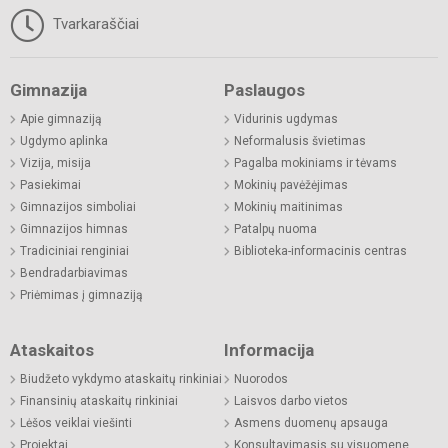
Tvarkaraščiai
Gimnazija
Paslaugos
Apie gimnaziją
Vidurinis ugdymas
Ugdymo aplinka
Neformalusis švietimas
Vizija, misija
Pagalba mokiniams ir tėvams
Pasiekimai
Mokinių pavėžėjimas
Gimnazijos simboliai
Mokinių maitinimas
Gimnazijos himnas
Patalpų nuoma
Tradiciniai renginiai
Biblioteka-informacinis centras
Bendradarbiavimas
Priėmimas į gimnaziją
Ataskaitos
Informacija
Biudžeto vykdymo ataskaitų rinkiniai
Nuorodos
Finansinių ataskaitų rinkiniai
Laisvos darbo vietos
Lėšos veiklai viešinti
Asmens duomenų apsauga
Projektai
Konsultavimasis su visuomene