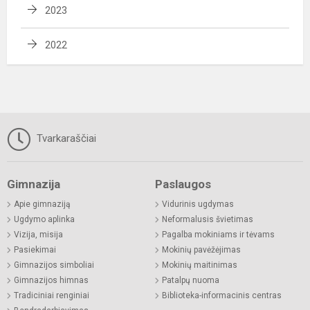
2023
2022
Tvarkaraščiai
Gimnazija
Paslaugos
Apie gimnaziją
Vidurinis ugdymas
Ugdymo aplinka
Neformalusis švietimas
Vizija, misija
Pagalba mokiniams ir tėvams
Pasiekimai
Mokinių pavėžėjimas
Gimnazijos simboliai
Mokinių maitinimas
Gimnazijos himnas
Patalpų nuoma
Tradiciniai renginiai
Biblioteka-informacinis centras