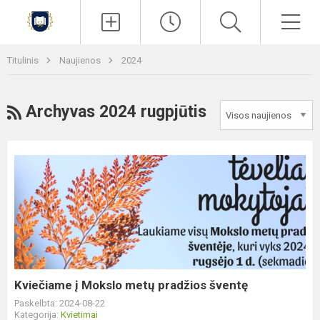
Paieška
Men
Titulinis
Naujienos
2024
RSS
Archyvas 2024 rugpjūtis
Kviečiame
į
Mokslo
metų
pradžios
šventę
Kviečiame į Mokslo metų pradžios šventę
Paskelbta: 2024-08-22
Kategorija:
Kvietimai