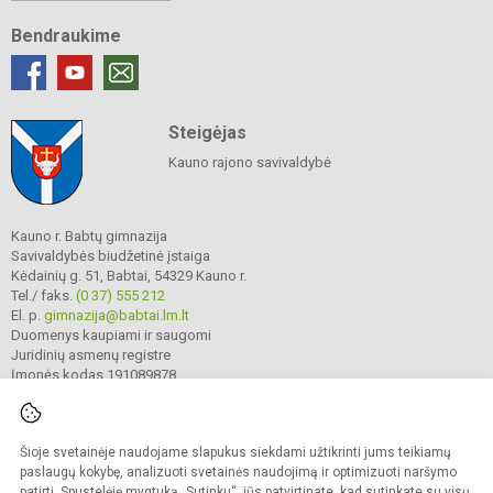
Bendraukime
Steigėjas
Kauno rajono savivaldybė
Kauno r. Babtų gimnazija
Savivaldybės biudžetinė įstaiga
Kėdainių g. 51, Babtai, 54329 Kauno r.
Tel./ faks.
(0 37) 555 212
El. p.
gimnazija@babtai.lm.lt
Duomenys kaupiami ir saugomi
Juridinių asmenų registre
Įmonės kodas 191089878
Šioje svetainėje naudojame slapukus siekdami užtikrinti jums teikiamų
© 2025. Kauno r. Babtų gimnazija. Visos teisės saugomos.
Kopijuoti turinį be raštiško gimnazijos sutikimo griežtai draudžiama.
paslaugų kokybę, analizuoti svetainės naudojimą ir optimizuoti naršymo
patirtį. Spustelėję mygtuką „Sutinku“, jūs patvirtinate, kad sutinkate su visų