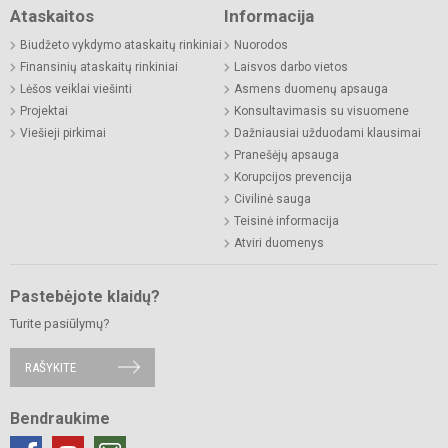
Ataskaitos
Informacija
Biudžeto vykdymo ataskaitų rinkiniai
Nuorodos
Finansinių ataskaitų rinkiniai
Laisvos darbo vietos
Lėšos veiklai viešinti
Asmens duomenų apsauga
Projektai
Konsultavimasis su visuomene
Viešieji pirkimai
Dažniausiai užduodami klausimai
Pranešėjų apsauga
Korupcijos prevencija
Civilinė sauga
Teisinė informacija
Atviri duomenys
Pastebėjote klaidų?
Turite pasiūlymų?
RAŠYKITE
Bendraukime