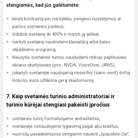
stengiamės, kad jūs galėtumėte:
keisti kontrastą per naršyklės, įrenginio nustatymus ar
pačios svetainės įrankius;
išdidinti svetainę iki 400% ir matyti ją aiškiai;
naršyti svetainę naudodami klaviatūrą arba balso
atpažinimo programą;
klausytis svetainės turinio naudodami rinkoje paplitusiais
ekrano skaitytuvais (pvz., NVDA, VoiceOver, JAWS);
įskaityti svetainėje naudojamą neserifinį (sans-serif) šriftą
Roboto, kuris užtikrina gerą skaitomumą.
7. Kaip svetainės turinio administratoriai ir
turinio kūrėjai stengiasi pakeisti įpročius
svetainės turinį formatuojame antraštėmis;
svetainėje nenaudojame lygiavimą pagal abu kraštus;
nuorodų pavadinimuose vengiame naudoti „spauskite čia“,