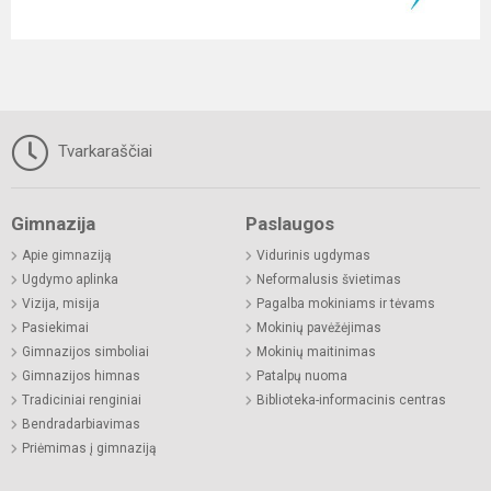
Tvarkaraščiai
Gimnazija
Paslaugos
Apie gimnaziją
Vidurinis ugdymas
Ugdymo aplinka
Neformalusis švietimas
Vizija, misija
Pagalba mokiniams ir tėvams
Pasiekimai
Mokinių pavėžėjimas
Gimnazijos simboliai
Mokinių maitinimas
Gimnazijos himnas
Patalpų nuoma
Tradiciniai renginiai
Biblioteka-informacinis centras
Bendradarbiavimas
Priėmimas į gimnaziją