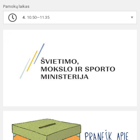
Pamokų laikas
4.
10.50—11.35