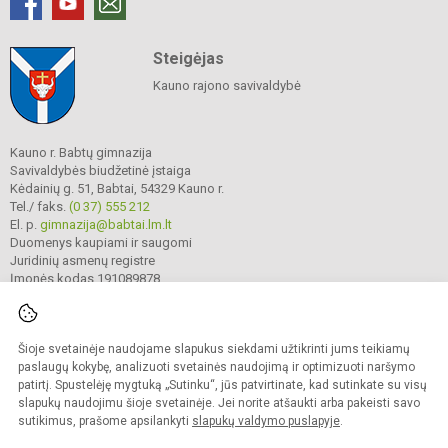
Steigėjas
Kauno rajono savivaldybė
Kauno r. Babtų gimnazija
Savivaldybės biudžetinė įstaiga
Kėdainių g. 51, Babtai, 54329 Kauno r.
Tel./ faks.
(0 37) 555 212
El. p.
gimnazija@babtai.lm.lt
Duomenys kaupiami ir saugomi
Juridinių asmenų registre
Įmonės kodas 191089878
Šioje svetainėje naudojame slapukus siekdami užtikrinti jums teikiamų
© 2025. Kauno r. Babtų gimnazija. Visos teisės saugomos.
Kopijuoti turinį be raštiško gimnazijos sutikimo griežtai draudžiama.
paslaugų kokybę, analizuoti svetainės naudojimą ir optimizuoti naršymo
patirtį. Spustelėję mygtuką „Sutinku“, jūs patvirtinate, kad sutinkate su visų
Prieinamumo paraiška
Slapukų politika
slapukų naudojimu šioje svetainėje. Jei norite atšaukti arba pakeisti savo
sutikimus, prašome apsilankyti
slapukų valdymo puslapyje
.
Sumanus būdas atnaujinti
mokyklos interneto