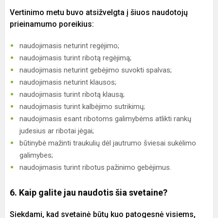
Vertinimo metu buvo atsižvelgta į šiuos naudotojų
prieinamumo poreikius:
naudojimasis neturint regėjimo;
naudojimasis turint ribotą regėjimą;
naudojimasis neturint gebėjimo suvokti spalvas;
naudojimasis neturint klausos;
naudojimasis turint ribotą klausą;
naudojimasis turint kalbėjimo sutrikimų;
naudojimasis esant ribotoms galimybėms atlikti rankų
judesius ar ribotai jėgai;
būtinybė mažinti traukulių dėl jautrumo šviesai sukėlimo
galimybes;
naudojimasis turint ribotus pažinimo gebėjimus.
6. Kaip galite jau naudotis šia svetaine?
Siekdami, kad svetainė būtų kuo patogesnė visiems,