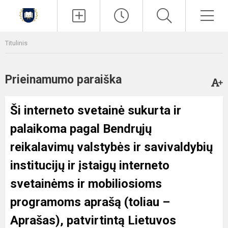
Paieška
Men
Titulinis
Prieinamumo paraiška
Ši interneto svetainė sukurta ir
palaikoma pagal
Bendrųjų
reikalavimų valstybės ir savivaldybių
institucijų ir įstaigų interneto
svetainėms ir mobiliosioms
programoms aprašą
(toliau –
Aprašas), patvirtintą Lietuvos