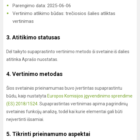
Parengimo data: 2025-06-06
Vertinimo atlikimo būdas: trečiosios šalies atliktas
vertinimas
3. Atitikimo statusas
Dėl taikyto supaprastinto vertinimo metodo ši svetainė iš dalies
atitinka Aprašo nuostatas.
4. Vertinimo metodas
Šios svetainės prieinamumas buvo įvertintas supaprastintu
būdu, kaip nustatyta
Europos Komisijos įgyvendinimo sprendime
(ES) 2018/1524
. Supaprastintas vertinimas apima pagrindinių
svetainės funkcijų analizę, todėl kai kurie elementai gali būti
neįvertinti išsamiai.
5. Tikrinti prieinamumo aspektai