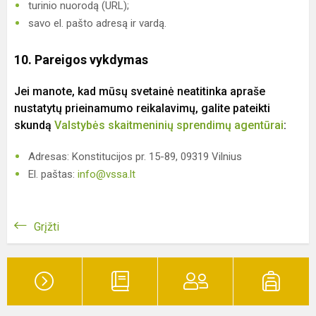
turinio nuorodą (URL);
savo el. pašto adresą ir vardą.
10. Pareigos vykdymas
Jei manote, kad mūsų svetainė neatitinka apraše
nustatytų prieinamumo reikalavimų, galite pateikti
skundą
Valstybės skaitmeninių sprendimų agentūrai
:
Adresas: Konstitucijos pr. 15-89, 09319 Vilnius
El. paštas:
info@vssa.lt
Grįžti