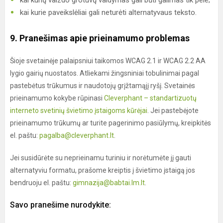
kai kurių vaizdo grotuvų valdymas gali būti galimas tik pele;
kai kurie paveikslėliai gali neturėti alternatyvaus teksto.
9. Pranešimas apie prieinamumo problemas
Šioje svetainėje palaipsniui taikomos WCAG 2.1 ir WCAG 2.2 AA
lygio gairių nuostatos. Atliekami žingsniniai tobulinimai pagal
pastebėtus trūkumus ir naudotojų grįžtamąjį ryšį. Svetainės
prieinamumo kokybe rūpinasi
Cleverphant – standartizuotų
interneto svetinių švietimo įstaigoms kūrėjai
. Jei pastebėjote
prieinamumo trūkumų ar turite pagerinimo pasiūlymų, kreipkitės
el. paštu:
pagalba@cleverphant.lt
.
Jei susidūrėte su neprieinamu turiniu ir norėtumėte jį gauti
alternatyviu formatu, prašome kreiptis į švietimo įstaigą jos
bendruoju el. paštu:
gimnazija@babtai.lm.lt
.
Savo pranešime nurodykite: