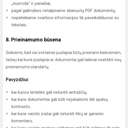
„nuoroda" ir panašiai;
pagal galimybes netalpiname skanuotų PDF dokumentų;
nepateikiame svarbios informacijos tik paveikslėliuose su
tekstais.
8. Prieinamumo būsena
Siekiame, kad visi svetainės puslapiai būtų prieinami kiekvienam,
tačiau kai kurie puslapiai ar dokumentai gali laikinai neatitikti visų
prieinamumo standartų.
Pavyzdžiui:
kai kurios lentelės gali neturėti antraščių;
kai kurie dokumentai gali būti neįskaitomi dėl spalvų
kontrasto;
kai kurie vaizdo įrašai gali neturėti titrų ar garsinio
komentaro;