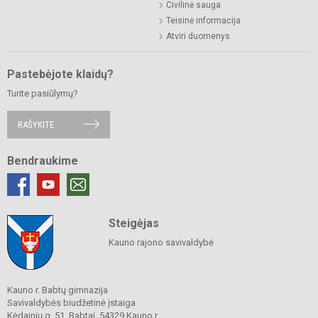
Civilinė sauga
Teisinė informacija
Atviri duomenys
Pastebėjote klaidų?
Turite pasiūlymų?
RAŠYKITE
Bendraukime
Steigėjas
Kauno rajono savivaldybė
Kauno r. Babtų gimnazija
Savivaldybės biudžetinė įstaiga
Kėdainių g. 51, Babtai, 54329 Kauno r.