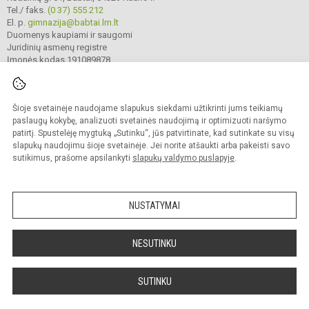
Tel./ faks.
(0 37) 555 212
El. p.
gimnazija@babtai.lm.lt
Duomenys kaupiami ir saugomi
Juridinių asmenų registre
Įmonės kodas 191089878
Šioje svetainėje naudojame slapukus siekdami užtikrinti jums teikiamų
© 2025. Kauno r. Babtų gimnazija. Visos teisės saugomos.
Kopijuoti turinį be raštiško gimnazijos sutikimo griežtai draudžiama.
paslaugų kokybę, analizuoti svetainės naudojimą ir optimizuoti naršymo
patirtį. Spustelėję mygtuką „Sutinku“, jūs patvirtinate, kad sutinkate su visų
Prieinamumo paraiška
Slapukų politika
slapukų naudojimu šioje svetainėje. Jei norite atšaukti arba pakeisti savo
sutikimus, prašome apsilankyti
slapukų valdymo puslapyje
.
Sumanus būdas atnaujinti
mokyklos interneto
svetainę
NUSTATYMAI
NESUTINKU
SUTINKU