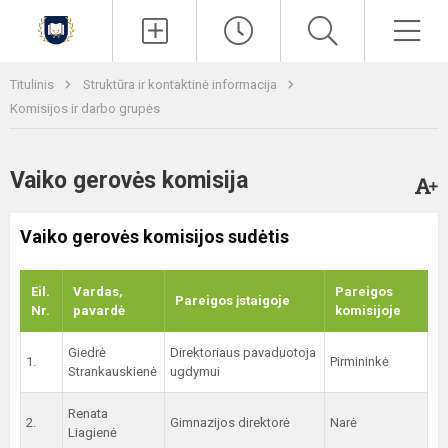
Paieška
Men
Titulinis
Struktūra ir kontaktinė informacija
Komisijos ir darbo grupės
Vaiko gerovės komisija
Vaiko gerovės komisijos sudėtis
Eil.
Vardas,
Pareigos
Pareigos įstaigoje
Nr.
pavardė
komisijoje
Giedrė
Direktoriaus pavaduotoja
1.
Pirmininkė
Strankauskienė
ugdymui
Renata
2.
Gimnazijos direktorė
Narė
Liagienė