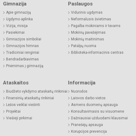
Gimnazija
Paslaugos
Apie gimnaziją
Vidurinis ugdymas
Ugdymo aplinka
Neformalusis švietimas
Vizija, misija
Pagalba mokiniams ir tėvams
Pasiekimai
Mokinių pavėžėjimas
Gimnazijos simboliai
Mokinių maitinimas
Gimnazijos himnas
Patalpų nuoma
Tradiciniai renginiai
Biblioteka-informacinis centras
Bendradarbiavimas
Priėmimas į gimnaziją
Ataskaitos
Informacija
Biudžeto vykdymo ataskaitų rinkiniai
Nuorodos
Finansinių ataskaitų rinkiniai
Laisvos darbo vietos
Lėšos veiklai viešinti
Asmens duomenų apsauga
Projektai
Konsultavimasis su visuomene
Viešieji pirkimai
Dažniausiai užduodami klausimai
Pranešėjų apsauga
Korupcijos prevencija