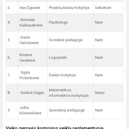
2.
Ieva Čypienė
Pradinių klasių mokytoja
Sekretorė
Nomeda
4.
Psichologė
Narė
Kulikauskienė
Diana
5.
Socialinė pedagogė
Narė
Vaičiūnienė
Kristina
6.
Logopedė
Narė
Garalienė
Sigita
7.
Dailės mokytoja
Narė
Podeckienė
Matematikos,
8.
Saulius Dagys
Narys
informatikos mokytojas
Jolita
9.
Specialioji pedagogė
Narė
Kšenavičienė
Vaiko gerovės komisijos veiklą reglamentuoja