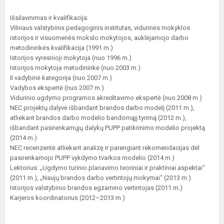
Išsilavinimas ir kvalifikacija:
Vilniaus valstybinis pedagoginis institutas, vidurinės mokyklos
istorijos ir visuomenės mokslo mokytojos, auklėjamojo darbo
metodininkės kvalifikacija (1991 m.)
Istorijos vyresnioji mokytoja (nuo 1996 m.)
Istorijos mokytoja metodininkė (nuo 2003 m.)
II vadybinė kategorija (nuo 2007 m.)
Vadybos ekspertė (nuo 2007 m.)
Vidurinio ugdymo programos akreditavimo ekspertė (nuo 2008 m.)
NEC projektų dalyvė išbandant brandos darbo modelį (2011 m.),
atliekant brandos darbo modelio bandomąjį tyrimą (2012 m.),
išbandant pasirenkamųjų dalykų PUPP patikrinimo modelio projektą
(2014 m.)
NEC recenzentė atliekant analizę ir parengiant rekomendacijas dėl
pasirenkamojo PUPP vykdymo tvarkos modelio (2014 m.)
Lektorius: „Ugdymo turinio planavimo teoriniai ir praktiniai aspektai“
(2011 m.), „Naujų brandos darbo vertintojų mokymai“ (2013 m.)
Istorijos valstybinio brandos egzamino vertintojas (2011 m.)
Karjeros koordinatorius (2012–2013 m.)