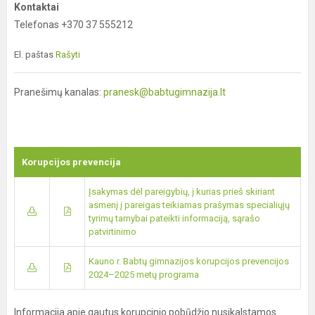
Kontaktai
Telefonas +370 37 555212
El. paštas
Rašyti
Pranešimų kanalas:
pranesk@babtugimnazija.lt
Korupcijos prevencija
Įsakymas dėl pareigybių, į kurias prieš skiriant
asmenį į pareigas teikiamas prašymas specialiųjų
tyrimų tarnybai pateikti informaciją, sąrašo
patvirtinimo
Kauno r. Babtų gimnazijos korupcijos prevencijos
2024–2025 metų programa
Informacija apie gautus korupcinio pobūdžio nusikalstamos