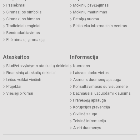
Pasiekimai
Mokinių pavėžėjimas
Gimnazijos simboliai
Mokinių maitinimas
Gimnazijos himnas
Patalpų nuoma
Tradiciniai renginiai
Biblioteka-informacinis centras
Bendradarbiavimas
Priėmimas į gimnaziją
Ataskaitos
Informacija
Biudžeto vykdymo ataskaitų rinkiniai
Nuorodos
Finansinių ataskaitų rinkiniai
Laisvos darbo vietos
Lėšos veiklai viešinti
Asmens duomenų apsauga
Projektai
Konsultavimasis su visuomene
Viešieji pirkimai
Dažniausiai užduodami klausimai
Pranešėjų apsauga
Korupcijos prevencija
Civilinė sauga
Teisinė informacija
Atviri duomenys