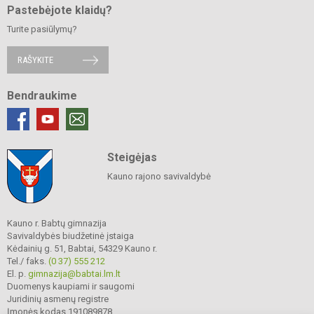
Pastebėjote klaidų?
Turite pasiūlymų?
RAŠYKITE
Bendraukime
Steigėjas
Kauno rajono savivaldybė
Kauno r. Babtų gimnazija
Savivaldybės biudžetinė įstaiga
Kėdainių g. 51, Babtai, 54329 Kauno r.
Tel./ faks.
(0 37) 555 212
El. p.
gimnazija@babtai.lm.lt
Duomenys kaupiami ir saugomi
Juridinių asmenų registre
Įmonės kodas 191089878