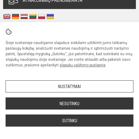
ATNAUJINIMŲ PRENUMERATA
Šioje svetainėje naudojame slapukus siekdami užtikrinti jums teikiamų
Tvarkaraščiai
paslaugų kokybę, analizuoti svetainės naudojimą ir optimizuoti naršymo
patirtį. Spustelėję mygtuką „Sutinku“, jūs patvirtinate, kad sutinkate su visų
slapukų naudojimu šioje svetainėje. Jei norite atšaukti arba pakeisti savo
sutikimus, prašome apsilankyti
slapukų valdymo puslapyje
.
Gimnazija
Paslaugos
Apie gimnaziją
Vidurinis ugdymas
Ugdymo aplinka
Neformalusis švietimas
NUSTATYMAI
Vizija, misija
Pagalba mokiniams ir tėvams
Pasiekimai
Mokinių pavėžėjimas
NESUTINKU
Gimnazijos simboliai
Mokinių maitinimas
Gimnazijos himnas
Patalpų nuoma
Tradiciniai renginiai
Biblioteka-informacinis centras
SUTINKU
Bendradarbiavimas
Priėmimas į gimnaziją