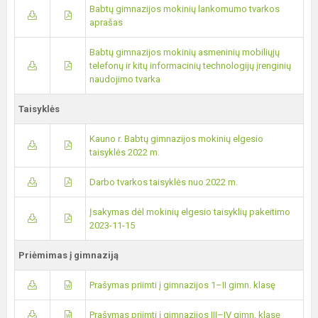
Babtų gimnazijos mokinių lankomumo tvarkos
aprašas
Babtų gimnazijos mokinių asmeninių mobiliųjų
telefonų ir kitų informacinių technologijų įrenginių
naudojimo tvarka
Taisyklės
Kauno r. Babtų gimnazijos mokinių elgesio
taisyklės 2022 m.
Darbo tvarkos taisyklės nuo 2022 m.
Įsakymas dėl mokinių elgesio taisyklių pakeitimo
2023-11-15
Priėmimas į gimnaziją
Prašymas priimti į gimnazijos 1–II gimn. klasę
Prašymas priimti į gimnazijos III–IV gimn. klasę