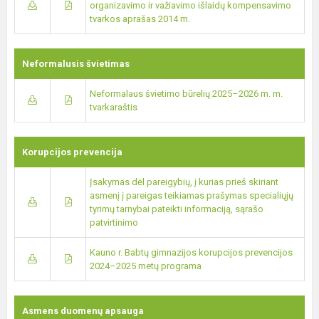
organizavimo ir važiavimo išlaidų kompensavimo
tvarkos aprašas 2014 m.
Neformalusis švietimas
Neformalaus švietimo būrelių 2025–2026 m. m.
tvarkaraštis
Korupcijos prevencija
Įsakymas dėl pareigybių, į kurias prieš skiriant
asmenį į pareigas teikiamas prašymas specialiųjų
tyrimų tarnybai pateikti informaciją, sąrašo
patvirtinimo
Kauno r. Babtų gimnazijos korupcijos prevencijos
2024–2025 metų programa
Asmens duomenų apsauga