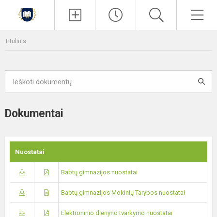
Paieška
Men
Titulinis
Dokumentai
Nuostatai
Babtų gimnazijos nuostatai
Babtų gimnazijos Mokinių Tarybos nuostatai
Elektroninio dienyno tvarkymo nuostatai