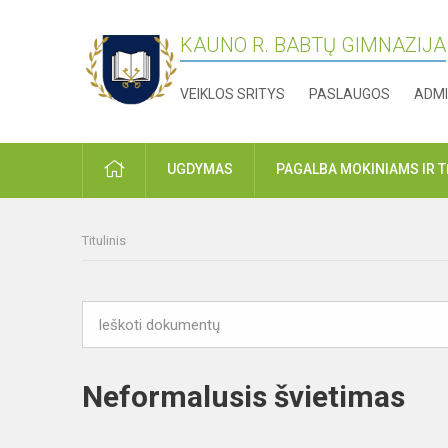
KAUNO R. BABTŲ GIMNAZIJA
VEIKLOS SRITYS
PASLAUGOS
ADMI
PRADŽIA
UGDYMAS
PAGALBA MOKINIAMS IR 
Titulinis
Neformalusis švietimas