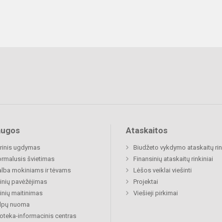
augos
Ataskaitos
rinis ugdymas
Biudžeto vykdymo ataskaitų rin
rmalusis švietimas
Finansinių ataskaitų rinkiniai
lba mokiniams ir tėvams
Lėšos veiklai viešinti
nių pavėžėjimas
Projektai
nių maitinimas
Viešieji pirkimai
alpų nuoma
ioteka-informacinis centras