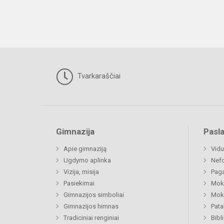
Tvarkaraščiai
Gimnazija
Pasl
Apie gimnaziją
Vidu
Ugdymo aplinka
Nefo
Vizija, misija
Paga
Pasiekimai
Moki
Gimnazijos simboliai
Moki
Gimnazijos himnas
Pat
Tradiciniai renginiai
Bibl