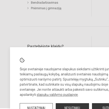
Bendradarbiavimas
Priėmimas į gimnaziją
Pastebėjote klaidų?
Bend
Turite pasiūlymų?
RAŠYKITE
Šioje svetainėje naudojame slapukus siekdami užtikrinti j
teikiamų paslaugų kokybę, analizuoti svetainės naudojimą 
optimizuoti naršymo patirtį. Spustelėję mygtuką „Sutinku“,
patvirtinate, kad sutinkate su visų slapukų naudojimu šioje
svetainėje. Jei norite atšaukti arba pakeisti savo sutikimu
© 2025. Kauno r. Babtų gimnazija. Visos teisės saugomos.
apsilankyti
slapukų valdymo puslapyje
.
Kopijuoti turinį be raštiško gimnazijos sutikimo griežtai draudžiama.
NUSTATYMAI
NESUTINKU
SUT