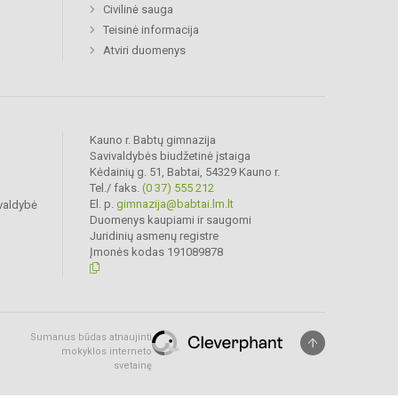
Civilinė sauga
Teisinė informacija
Atviri duomenys
Kauno r. Babtų gimnazija
Savivaldybės biudžetinė įstaiga
Kėdainių g. 51, Babtai, 54329 Kauno r.
Tel./ faks.
(0 37) 555 212
El. p.
gimnazija@babtai.lm.lt
valdybė
Duomenys kaupiami ir saugomi
Juridinių asmenų registre
Įmonės kodas 191089878
Sumanus būdas atnaujinti
mokyklos interneto
svetainę