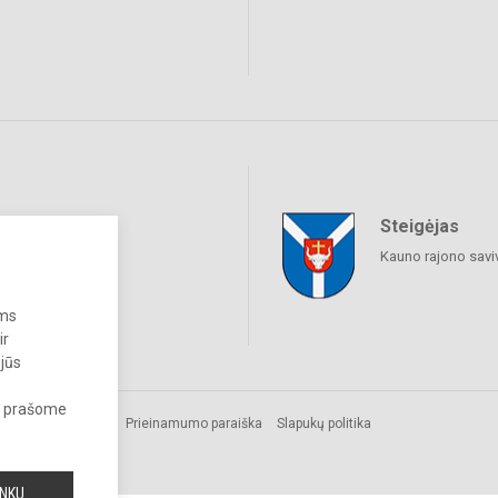
Steigėjas
raukime
Kauno rajono savi
ums
ir
 jūs
s, prašome
Prieinamumo paraiška
Slapukų politika
INKU