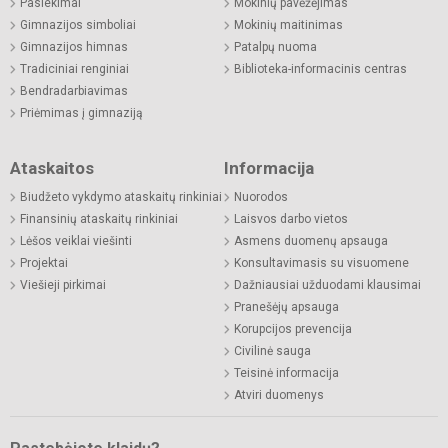
Pasiekimai
Mokinių pavėžėjimas
Gimnazijos simboliai
Mokinių maitinimas
Gimnazijos himnas
Patalpų nuoma
Tradiciniai renginiai
Biblioteka-informacinis centras
Bendradarbiavimas
Priėmimas į gimnaziją
Ataskaitos
Informacija
Biudžeto vykdymo ataskaitų rinkiniai
Nuorodos
Finansinių ataskaitų rinkiniai
Laisvos darbo vietos
Lėšos veiklai viešinti
Asmens duomenų apsauga
Projektai
Konsultavimasis su visuomene
Viešieji pirkimai
Dažniausiai užduodami klausimai
Pranešėjų apsauga
Korupcijos prevencija
Civilinė sauga
Teisinė informacija
Atviri duomenys