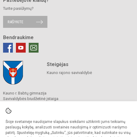
Pastebėjote klaidų?
Turite pasiūlymų?
RAŠYKITE
Bendraukime
Steigėjas
Kauno rajono savivaldybė
Kauno r. Babtų gimnazija
Savivaldybės biudžetinė įstaiga
Kėdainių g. 51, Babtai, 54329 Kauno r.
Tel./ faks.
(0 37) 555 212
El. p.
gimnazija@babtai.lm.lt
Duomenys kaupiami ir saugomi
Šioje svetainėje naudojame slapukus siekdami užtikrinti jums teikiamų
Juridinių asmenų registre
paslaugų kokybę, analizuoti svetainės naudojimą ir optimizuoti naršymo
Įmonės kodas 191089878
patirtį. Spustelėję mygtuką „Sutinku“, jūs patvirtinate, kad sutinkate su visų