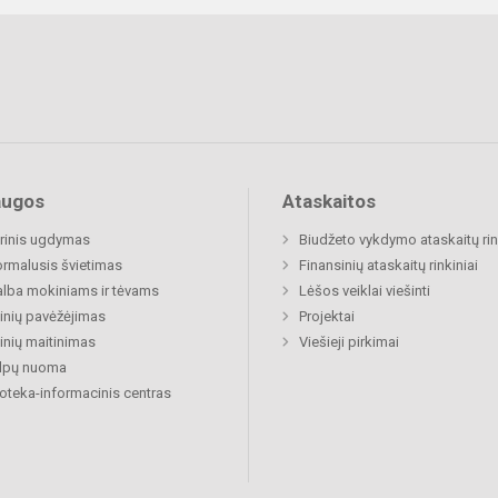
augos
Ataskaitos
rinis ugdymas
Biudžeto vykdymo ataskaitų rin
rmalusis švietimas
Finansinių ataskaitų rinkiniai
lba mokiniams ir tėvams
Lėšos veiklai viešinti
nių pavėžėjimas
Projektai
nių maitinimas
Viešieji pirkimai
alpų nuoma
ioteka-informacinis centras