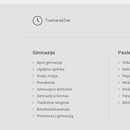
Tvarkaraščiai
Gimnazija
Pasl
Apie gimnaziją
Vidu
Ugdymo aplinka
Nefo
Vizija, misija
Paga
Pasiekimai
Moki
Gimnazijos simboliai
Moki
Gimnazijos himnas
Pat
Tradiciniai renginiai
Bibl
Bendradarbiavimas
Priėmimas į gimnaziją