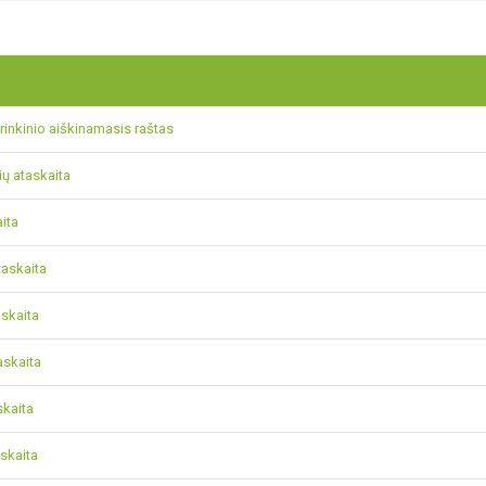
 rinkinio aiškinamasis raštas
ių ataskaita
aita
taskaita
askaita
askaita
skaita
askaita