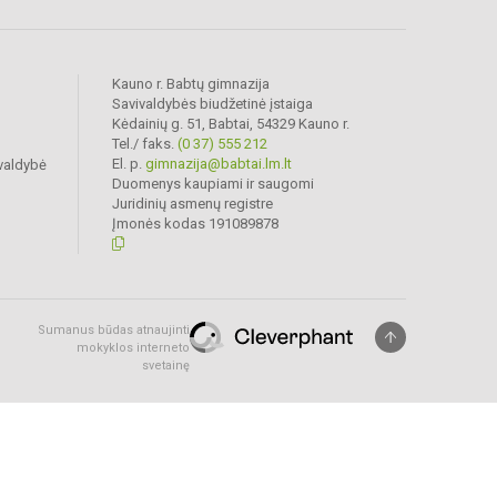
Kauno r. Babtų gimnazija
Savivaldybės biudžetinė įstaiga
Kėdainių g. 51, Babtai, 54329 Kauno r.
Tel./ faks.
(0 37) 555 212
El. p.
gimnazija@babtai.lm.lt
valdybė
Duomenys kaupiami ir saugomi
Juridinių asmenų registre
Įmonės kodas 191089878
Sumanus būdas atnaujinti
mokyklos interneto
svetainę