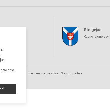
Steigėjas
raukime
Kauno rajono savi
ums
ir
 jūs
s, prašome
Prieinamumo paraiška
Slapukų politika
INKU