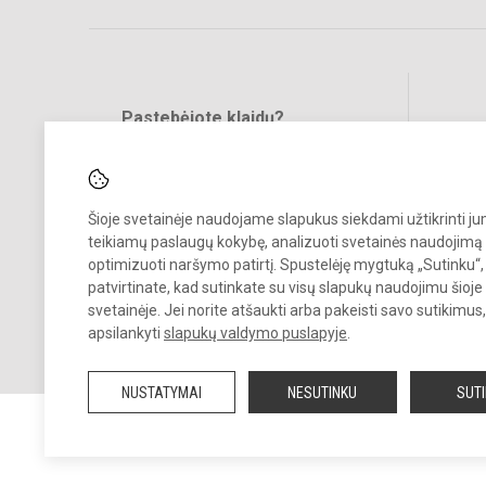
Pastebėjote klaidų?
Bend
Turite pasiūlymų?
RAŠYKITE
Šioje svetainėje naudojame slapukus siekdami užtikrinti j
teikiamų paslaugų kokybę, analizuoti svetainės naudojimą 
optimizuoti naršymo patirtį. Spustelėję mygtuką „Sutinku“,
patvirtinate, kad sutinkate su visų slapukų naudojimu šioje
svetainėje. Jei norite atšaukti arba pakeisti savo sutikimu
© 2025. Kauno r. Babtų gimnazija. Visos teisės saugomos.
apsilankyti
slapukų valdymo puslapyje
.
Kopijuoti turinį be raštiško gimnazijos sutikimo griežtai draudžiama.
NUSTATYMAI
NESUTINKU
SUT