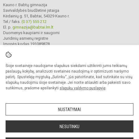
Kauno r. Babtų gimnazija
Savivaldybės biudžetinė įstaiga
Kėdainių g. 51, Babtai, 54329 Kauno r.
Tel./ faks.
(0 37) 555 212
El. p.
gimnazija@babtai.lm.lt
Duomenys kaupiami ir saugomi
Juridinių asmenų registre
Įmonės kodas 191089878
Šioje svetainėje naudojame slapukus siekdami užtikrinti jums teikiamų
© 2025. Kauno r. Babtų gimnazija. Visos teisės saugomos.
Kopijuoti turinį be raštiško gimnazijos sutikimo griežtai draudžiama.
paslaugų kokybę, analizuoti svetainės naudojimą ir optimizuoti naršymo
patirtį. Spustelėję mygtuką „Sutinku“, jūs patvirtinate, kad sutinkate su visų
Prieinamumo paraiška
Slapukų politika
slapukų naudojimu šioje svetainėje. Jei norite atšaukti arba pakeisti savo
sutikimus, prašome apsilankyti
slapukų valdymo puslapyje
.
Sumanus būdas atnaujinti
mokyklos interneto
svetainę
NUSTATYMAI
NESUTINKU