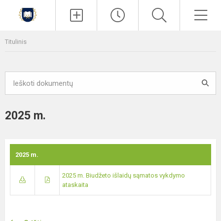
Paieška
Men
Titulinis
2025 m.
2025 m.
2025 m. Biudžeto išlaidų sąmatos vykdymo
ataskaita