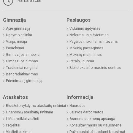
Tvarkaraščiai
Gimnazija
Paslaugos
Apie gimnaziją
Vidurinis ugdymas
Ugdymo aplinka
Neformalusis švietimas
Vizija, misija
Pagalba mokiniams ir tėvams
Pasiekimai
Mokinių pavėžėjimas
Gimnazijos simboliai
Mokinių maitinimas
Gimnazijos himnas
Patalpų nuoma
Tradiciniai renginiai
Biblioteka-informacinis centras
Bendradarbiavimas
Priėmimas į gimnaziją
Ataskaitos
Informacija
Biudžeto vykdymo ataskaitų rinkiniai
Nuorodos
Finansinių ataskaitų rinkiniai
Laisvos darbo vietos
Lėšos veiklai viešinti
Asmens duomenų apsauga
Projektai
Konsultavimasis su visuomene
Viešieji pirkimai
Dažniausiai užduodami klausimai