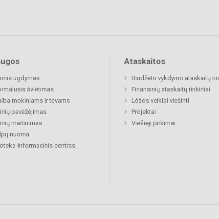
augos
Ataskaitos
rinis ugdymas
Biudžeto vykdymo ataskaitų rin
rmalusis švietimas
Finansinių ataskaitų rinkiniai
lba mokiniams ir tėvams
Lėšos veiklai viešinti
nių pavėžėjimas
Projektai
nių maitinimas
Viešieji pirkimai
alpų nuoma
ioteka-informacinis centras