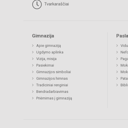
Tvarkaraščiai
Gimnazija
Pasl
Apie gimnaziją
Vidu
Ugdymo aplinka
Nefo
Vizija, misija
Paga
Pasiekimai
Moki
Gimnazijos simboliai
Moki
Gimnazijos himnas
Pat
Tradiciniai renginiai
Bibl
Bendradarbiavimas
Priėmimas į gimnaziją