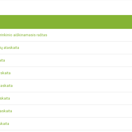
 rinkinio aiškinamasis raštas
ių ataskaita
aita
askaita
taskaita
askaita
taskaita
skaita