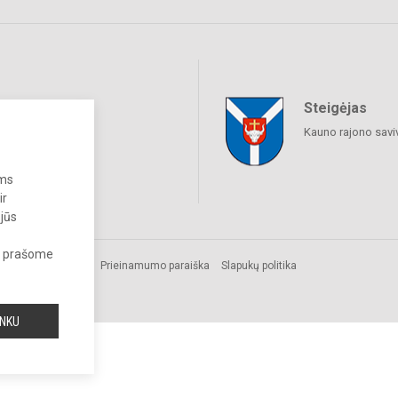
Steigėjas
raukime
Kauno rajono savi
ums
ir
 jūs
s, prašome
Prieinamumo paraiška
Slapukų politika
INKU