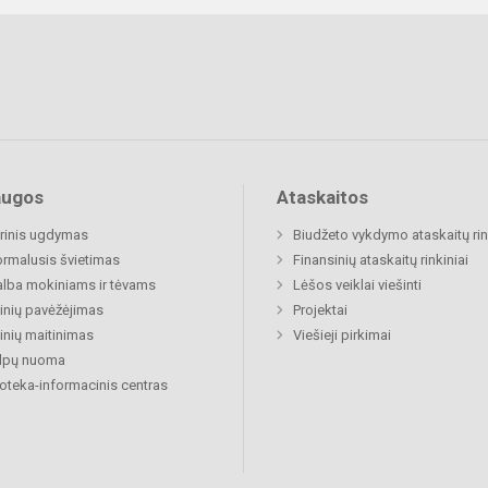
augos
Ataskaitos
rinis ugdymas
Biudžeto vykdymo ataskaitų rin
rmalusis švietimas
Finansinių ataskaitų rinkiniai
lba mokiniams ir tėvams
Lėšos veiklai viešinti
nių pavėžėjimas
Projektai
nių maitinimas
Viešieji pirkimai
alpų nuoma
ioteka-informacinis centras