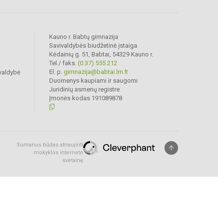
Kauno r. Babtų gimnazija
Savivaldybės biudžetinė įstaiga
Kėdainių g. 51, Babtai, 54329 Kauno r.
Tel./ faks.
(0 37) 555 212
El. p.
gimnazija@babtai.lm.lt
valdybė
Duomenys kaupiami ir saugomi
Juridinių asmenų registre
Įmonės kodas 191089878
Sumanus būdas atnaujinti
mokyklos interneto
svetainę