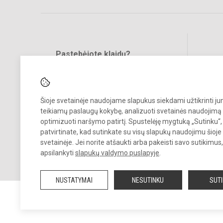
Pastebėjote klaidų?
Bend
Turite pasiūlymų?
RAŠYKITE
Šioje svetainėje naudojame slapukus siekdami užtikrinti j
teikiamų paslaugų kokybę, analizuoti svetainės naudojimą 
optimizuoti naršymo patirtį. Spustelėję mygtuką „Sutinku“,
patvirtinate, kad sutinkate su visų slapukų naudojimu šioje
svetainėje. Jei norite atšaukti arba pakeisti savo sutikimu
© 2025. Kauno r. Babtų gimnazija. Visos teisės saugomos.
apsilankyti
slapukų valdymo puslapyje
.
Kopijuoti turinį be raštiško gimnazijos sutikimo griežtai draudžiama.
NUSTATYMAI
NESUTINKU
SUT