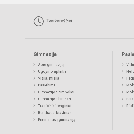
Tvarkaraščiai
Gimnazija
Pasl
Apie gimnaziją
Vidu
Ugdymo aplinka
Nefo
Vizija, misija
Paga
Pasiekimai
Moki
Gimnazijos simboliai
Moki
Gimnazijos himnas
Pat
Tradiciniai renginiai
Bibl
Bendradarbiavimas
Priėmimas į gimnaziją