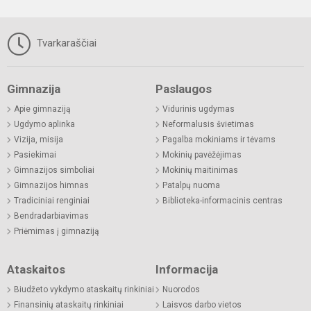
Tvarkaraščiai
Gimnazija
Paslaugos
Apie gimnaziją
Vidurinis ugdymas
Ugdymo aplinka
Neformalusis švietimas
Vizija, misija
Pagalba mokiniams ir tėvams
Pasiekimai
Mokinių pavėžėjimas
Gimnazijos simboliai
Mokinių maitinimas
Gimnazijos himnas
Patalpų nuoma
Tradiciniai renginiai
Biblioteka-informacinis centras
Bendradarbiavimas
Priėmimas į gimnaziją
Ataskaitos
Informacija
Biudžeto vykdymo ataskaitų rinkiniai
Nuorodos
Finansinių ataskaitų rinkiniai
Laisvos darbo vietos