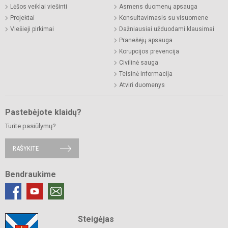
Lėšos veiklai viešinti
Asmens duomenų apsauga
Projektai
Konsultavimasis su visuomene
Viešieji pirkimai
Dažniausiai užduodami klausimai
Pranešėjų apsauga
Korupcijos prevencija
Civilinė sauga
Teisinė informacija
Atviri duomenys
Pastebėjote klaidų?
Turite pasiūlymų?
RAŠYKITE
Bendraukime
Steigėjas