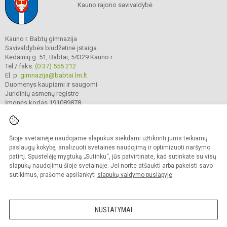
Kauno rajono savivaldybė
Kauno r. Babtų gimnazija
Savivaldybės biudžetinė įstaiga
Kėdainių g. 51, Babtai, 54329 Kauno r.
Tel./ faks.
(0 37) 555 212
El. p.
gimnazija@babtai.lm.lt
Duomenys kaupiami ir saugomi
Juridinių asmenų registre
Įmonės kodas 191089878
Šioje svetainėje naudojame slapukus siekdami užtikrinti jums teikiamų
© 2025. Kauno r. Babtų gimnazija. Visos teisės saugomos.
Kopijuoti turinį be raštiško gimnazijos sutikimo griežtai draudžiama.
paslaugų kokybę, analizuoti svetainės naudojimą ir optimizuoti naršymo
patirtį. Spustelėję mygtuką „Sutinku“, jūs patvirtinate, kad sutinkate su visų
Prieinamumo paraiška
Slapukų politika
slapukų naudojimu šioje svetainėje. Jei norite atšaukti arba pakeisti savo
sutikimus, prašome apsilankyti
slapukų valdymo puslapyje
.
Sumanus būdas atnaujinti
mokyklos interneto
svetainę
NUSTATYMAI