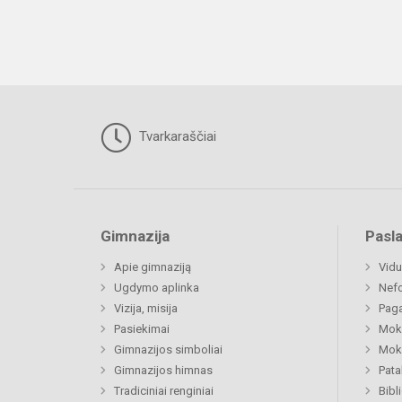
Tvarkaraščiai
Gimnazija
Pasl
Apie gimnaziją
Vidu
Ugdymo aplinka
Nefo
Vizija, misija
Paga
Pasiekimai
Moki
Gimnazijos simboliai
Moki
Gimnazijos himnas
Pat
Tradiciniai renginiai
Bibl