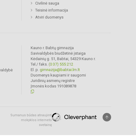
Civilinė sauga
Teisinė informacija
Atviri duomenys
Kauno r. Babtų gimnazija
Savivaldybės biudžetinė įstaiga
Kėdainių g. 51, Babtai, 54329 Kauno r.
Tel./ faks.
(0 37) 555 212
El. p.
gimnazija@babtai.lm.lt
valdybė
Duomenys kaupiami ir saugomi
Juridinių asmenų registre
Įmonės kodas 191089878
Sumanus būdas atnaujinti
mokyklos interneto
svetainę