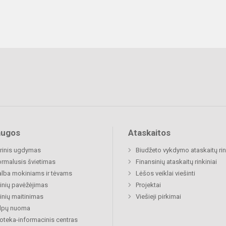
augos
Ataskaitos
rinis ugdymas
Biudžeto vykdymo ataskaitų rin
rmalusis švietimas
Finansinių ataskaitų rinkiniai
lba mokiniams ir tėvams
Lėšos veiklai viešinti
nių pavėžėjimas
Projektai
nių maitinimas
Viešieji pirkimai
alpų nuoma
ioteka-informacinis centras