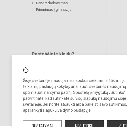
Bendradarbiavimas
Priėmimas į gimnaziją
Pastebėjote klaidų?
Bend
Turite pasiūlymų?
RAŠYKITE
Šioje svetainėje naudojame slapukus siekdami užtikrinti j
teikiamų paslaugų kokybę, analizuoti svetainės naudojimą 
optimizuoti naršymo patirtį. Spustelėję mygtuką „Sutinku“,
patvirtinate, kad sutinkate su visų slapukų naudojimu šioje
svetainėje. Jei norite atšaukti arba pakeisti savo sutikimu
© 2025. Kauno r. Babtų gimnazija. Visos teisės saugomos.
apsilankyti
slapukų valdymo puslapyje
.
Kopijuoti turinį be raštiško gimnazijos sutikimo griežtai draudžiama.
NUSTATYMAI
NESUTINKU
SUT