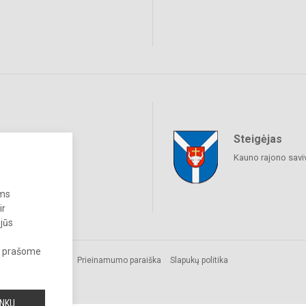
Steigėjas
raukime
Kauno rajono savi
ums
ir
 jūs
s, prašome
Prieinamumo paraiška
Slapukų politika
INKU