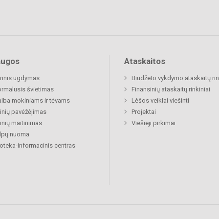
augos
Ataskaitos
rinis ugdymas
Biudžeto vykdymo ataskaitų rin
rmalusis švietimas
Finansinių ataskaitų rinkiniai
lba mokiniams ir tėvams
Lėšos veiklai viešinti
nių pavėžėjimas
Projektai
nių maitinimas
Viešieji pirkimai
alpų nuoma
ioteka-informacinis centras