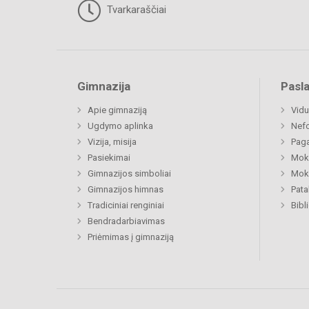
Tvarkaraščiai
Gimnazija
Pasl
Apie gimnaziją
Vidu
Ugdymo aplinka
Nefo
Vizija, misija
Paga
Pasiekimai
Moki
Gimnazijos simboliai
Moki
Gimnazijos himnas
Pat
Tradiciniai renginiai
Bibl
Bendradarbiavimas
Priėmimas į gimnaziją