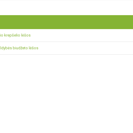
o krepšelio lėšos
ldybės biudžeto lėšos