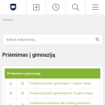
Paieška
Men
Titulinis
Priėmimas į gimnaziją
Priėmimas į gimnaziją
Prašymas priimti į gimnazijos 1–II gimn. klasę
Prašymas priimti į gimnazijos III–IV gimn. klasę
Direktoriaus įsakymas dėl mokinių priėmimo į