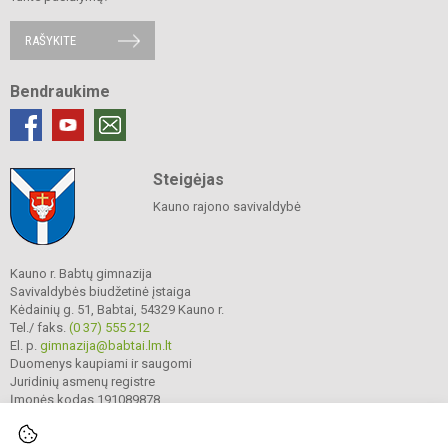
RAŠYKITE
Bendraukime
Steigėjas
Kauno rajono savivaldybė
Kauno r. Babtų gimnazija
Savivaldybės biudžetinė įstaiga
Kėdainių g. 51, Babtai, 54329 Kauno r.
Tel./ faks.
(0 37) 555 212
El. p.
gimnazija@babtai.lm.lt
Duomenys kaupiami ir saugomi
Juridinių asmenų registre
Įmonės kodas 191089878