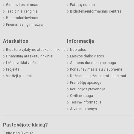
Gimnazijos himnas
Patalpų nuoma
Tradiciniai renginiai
Biblioteka-informacinis centras
Bendradarbiavimas
Priėmimas į gimnaziją
Ataskaitos
Informacija
Biudžeto vykdymo ataskaitų rinkiniai
Nuorodos
Finansinių ataskaitų rinkiniai
Laisvos darbo vietos
Lėšos veiklai viešinti
Asmens duomenų apsauga
Projektai
Konsultavimasis su visuomene
Viešieji pirkimai
Dažniausiai užduodami klausimai
Pranešėjų apsauga
Korupcijos prevencija
Civilinė sauga
Teisinė informacija
Atviri duomenys
Pastebėjote klaidų?
Turite pasiūlymų?