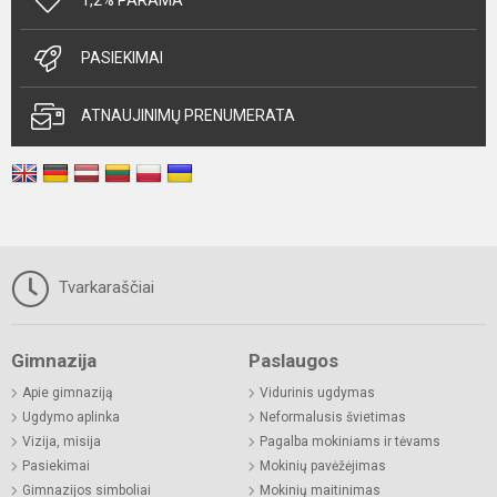
1,2% PARAMA
PASIEKIMAI
ATNAUJINIMŲ PRENUMERATA
Tvarkaraščiai
Gimnazija
Paslaugos
Apie gimnaziją
Vidurinis ugdymas
Ugdymo aplinka
Neformalusis švietimas
Vizija, misija
Pagalba mokiniams ir tėvams
Pasiekimai
Mokinių pavėžėjimas
Gimnazijos simboliai
Mokinių maitinimas