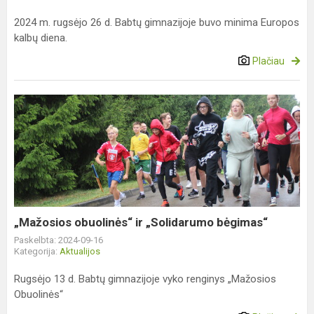
2024 m. rugsėjo 26 d. Babtų gimnazijoje buvo minima Europos
kalbų diena.
Plačiau
„Mažosios
obuolinės“
ir
„Solidarumo
bėgimas“
„Mažosios obuolinės“ ir „Solidarumo bėgimas“
Paskelbta: 2024-09-16
Kategorija:
Aktualijos
Rugsėjo 13 d. Babtų gimnazijoje vyko renginys „Mažosios
Obuolinės“