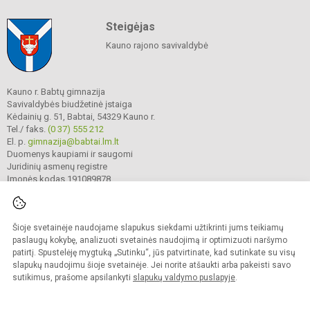
Steigėjas
Kauno rajono savivaldybė
Kauno r. Babtų gimnazija
Savivaldybės biudžetinė įstaiga
Kėdainių g. 51, Babtai, 54329 Kauno r.
Tel./ faks.
(0 37) 555 212
El. p.
gimnazija@babtai.lm.lt
Duomenys kaupiami ir saugomi
Juridinių asmenų registre
Įmonės kodas 191089878
Šioje svetainėje naudojame slapukus siekdami užtikrinti jums teikiamų
© 2025. Kauno r. Babtų gimnazija. Visos teisės saugomos.
Kopijuoti turinį be raštiško gimnazijos sutikimo griežtai draudžiama.
paslaugų kokybę, analizuoti svetainės naudojimą ir optimizuoti naršymo
patirtį. Spustelėję mygtuką „Sutinku“, jūs patvirtinate, kad sutinkate su visų
Prieinamumo paraiška
Slapukų politika
slapukų naudojimu šioje svetainėje. Jei norite atšaukti arba pakeisti savo
sutikimus, prašome apsilankyti
slapukų valdymo puslapyje
.
Sumanus būdas atnaujinti
mokyklos interneto
svetainę