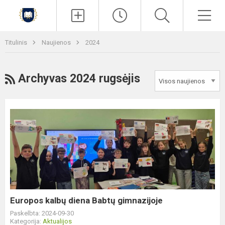
Paieška
Men
Titulinis
Naujienos
2024
RSS
Archyvas 2024 rugsėjis
Europos
kalbų
diena
Babtų
gimnazijoje
Europos kalbų diena Babtų gimnazijoje
Paskelbta: 2024-09-30
Kategorija:
Aktualijos