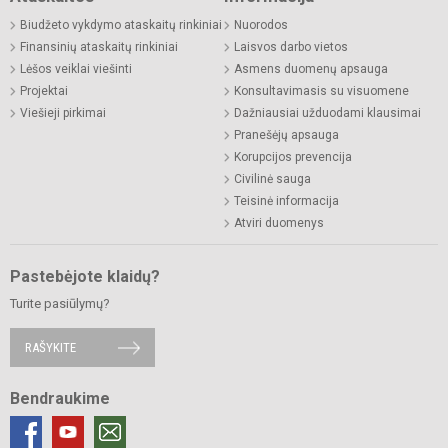
Biudžeto vykdymo ataskaitų rinkiniai
Nuorodos
Finansinių ataskaitų rinkiniai
Laisvos darbo vietos
Lėšos veiklai viešinti
Asmens duomenų apsauga
Projektai
Konsultavimasis su visuomene
Viešieji pirkimai
Dažniausiai užduodami klausimai
Pranešėjų apsauga
Korupcijos prevencija
Civilinė sauga
Teisinė informacija
Atviri duomenys
Pastebėjote klaidų?
Turite pasiūlymų?
RAŠYKITE
Bendraukime