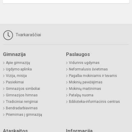
Tvarkaraščiai
Gimnazija
Paslaugos
Apie gimnaziją
Vidurinis ugdymas
Ugdymo aplinka
Neformalusis švietimas
Vizija, misija
Pagalba mokiniams ir tėvams
Pasiekimai
Mokinių pavėžėjimas
Gimnazijos simboliai
Mokinių maitinimas
Gimnazijos himnas
Patalpų nuoma
Tradiciniai renginiai
Biblioteka-informacinis centras
Bendradarbiavimas
Priėmimas į gimnaziją
Ataskaitos
Informacija