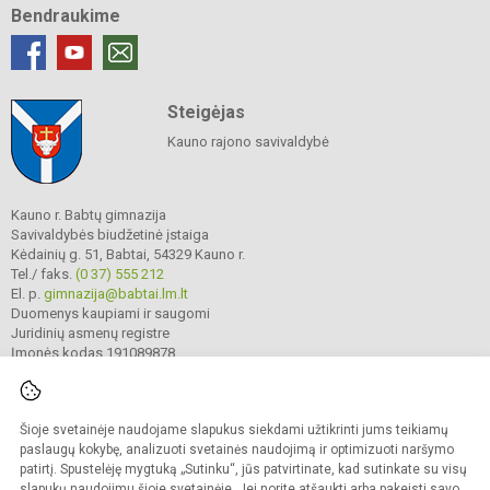
Bendraukime
Steigėjas
Kauno rajono savivaldybė
Kauno r. Babtų gimnazija
Savivaldybės biudžetinė įstaiga
Kėdainių g. 51, Babtai, 54329 Kauno r.
Tel./ faks.
(0 37) 555 212
El. p.
gimnazija@babtai.lm.lt
Duomenys kaupiami ir saugomi
Juridinių asmenų registre
Įmonės kodas 191089878
Šioje svetainėje naudojame slapukus siekdami užtikrinti jums teikiamų
© 2025. Kauno r. Babtų gimnazija. Visos teisės saugomos.
Kopijuoti turinį be raštiško gimnazijos sutikimo griežtai draudžiama.
paslaugų kokybę, analizuoti svetainės naudojimą ir optimizuoti naršymo
patirtį. Spustelėję mygtuką „Sutinku“, jūs patvirtinate, kad sutinkate su visų
Prieinamumo paraiška
Slapukų politika
slapukų naudojimu šioje svetainėje. Jei norite atšaukti arba pakeisti savo