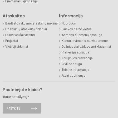
Priėmimas į gimnaziją
Ataskaitos
Informacija
Biudžeto vykdymo ataskaitų rinkiniai
Nuorodos
Finansinių ataskaitų rinkiniai
Laisvos darbo vietos
Lėšos veiklai viešinti
Asmens duomenų apsauga
Projektai
Konsultavimasis su visuomene
Viešieji pirkimai
Dažniausiai užduodami klausimai
Pranešėjų apsauga
Korupcijos prevencija
Civilinė sauga
Teisinė informacija
Atviri duomenys
Pastebėjote klaidų?
Turite pasiūlymų?
RAŠYKITE