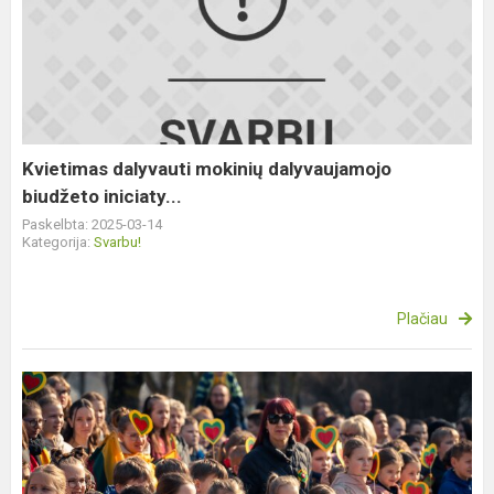
dalyvauti
mokinių
dalyvaujamojo
biudžeto
iniciaty...
Kvietimas dalyvauti mokinių dalyvaujamojo
biudžeto iniciaty...
Paskelbta: 2025-03-14
Kategorija:
Svarbu!
Plačiau
Kovo
11-
osios
šventė