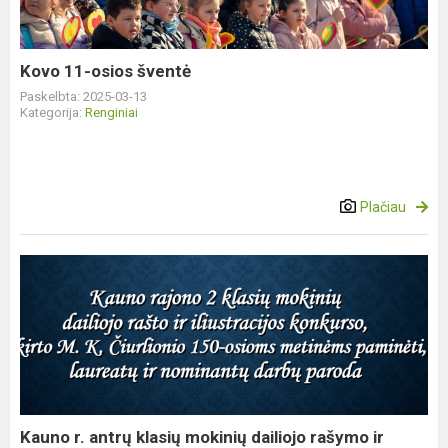
Kovo 11-osios šventė
Paskelbta: 2025-03-13
Kategorija:
Renginiai
Plačiau
Kauno
r.
antrų
klasių
mokinių
dailiojo
rašymo
ir
Kauno r. antrų klasių mokinių dailiojo rašymo ir