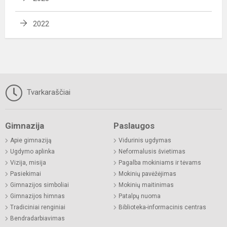
2022
Tvarkaraščiai
Gimnazija
Paslaugos
Apie gimnaziją
Vidurinis ugdymas
Ugdymo aplinka
Neformalusis švietimas
Vizija, misija
Pagalba mokiniams ir tėvams
Pasiekimai
Mokinių pavėžėjimas
Gimnazijos simboliai
Mokinių maitinimas
Gimnazijos himnas
Patalpų nuoma
Tradiciniai renginiai
Biblioteka-informacinis centras
Bendradarbiavimas