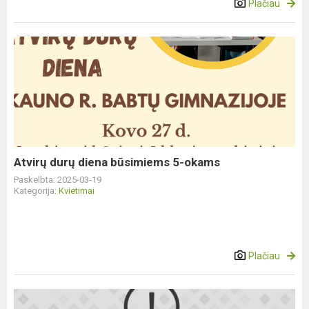
Plačiau
Atvirų
durų
diena
būsimiems
5-
okams
Atvirų durų diena būsimiems 5-okams
Paskelbta: 2025-03-19
Kategorija:
Kvietimai
Plačiau
Kvietimas