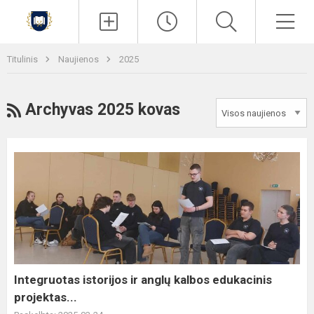
Paieška
Men
Titulinis
Naujienos
2025
RSS
Archyvas 2025 kovas
Integruotas
istorijos
ir
anglų
kalbos
edukacinis
projektas...
Integruotas istorijos ir anglų kalbos edukacinis
projektas...