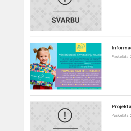
ugdymo
proceso
organizavimo
nuotoliniu
būdu
Informacija
Informac
apie
Paskelbta:
pirmoko
kraitelį
Projektas
Projekt
„Ugdymo
Paskelbta:
priemonės
mokykloms“