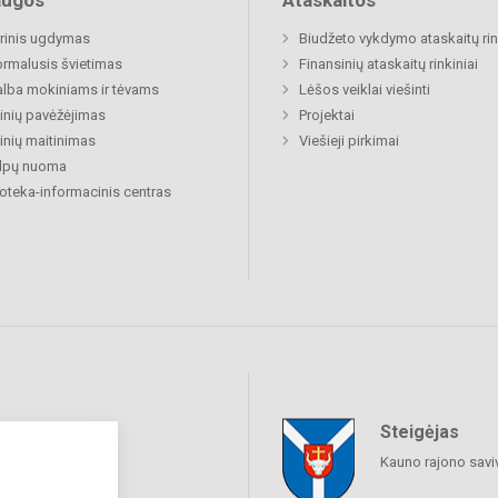
augos
Ataskaitos
rinis ugdymas
Biudžeto vykdymo ataskaitų rin
rmalusis švietimas
Finansinių ataskaitų rinkiniai
lba mokiniams ir tėvams
Lėšos veiklai viešinti
nių pavėžėjimas
Projektai
nių maitinimas
Viešieji pirkimai
alpų nuoma
ioteka-informacinis centras
Steigėjas
raukime
Kauno rajono savi