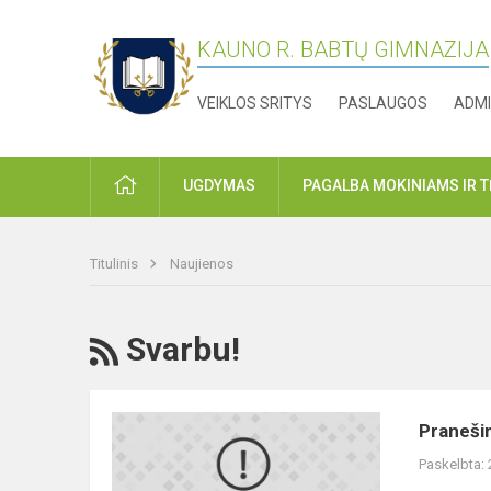
KAUNO R. BABTŲ GIMNAZIJA
VEIKLOS SRITYS
PASLAUGOS
ADMI
PRADŽIA
UGDYMAS
PAGALBA MOKINIAMS IR 
Titulinis
Naujienos
RSS
Svarbu!
Pranešimas
Pranešim
apie
Paskelbta:
reorganizavimo