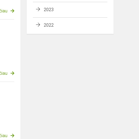
2023
čiau
2022
čiau
čiau