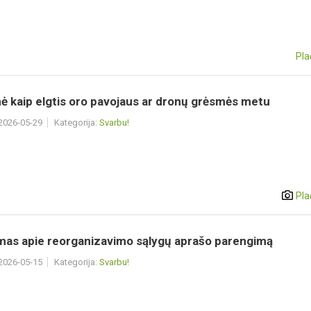
Pla
ė kaip elgtis oro pavojaus ar dronų grėsmės metu
 2026-05-29
Kategorija:
Svarbu!
Pla
mas apie reorganizavimo sąlygų aprašo parengimą
 2026-05-15
Kategorija:
Svarbu!