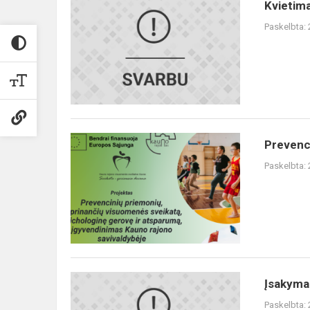
Kvietimas
Kvietima
dalyvauti
Paskelbta:
mokinių
dalyvaujamojo
biudžeto
iniciaty...
Prevencinių
Prevenci
priemonių,
Paskelbta:
stiprinančių
visuomenės
sveikatą,
ps...
Įsakymas
Įsakyma
dėl
Paskelbta: