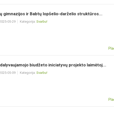
ų gimnazijos ir Babtų lopšelio-darželio struktūros...
 2025-05-29
Kategorija:
Svarbu!
Pla
dalyvaujamojo biudžeto iniciatyvų projekto laimėtoj...
 2025-05-09
Kategorija:
Svarbu!
Pla