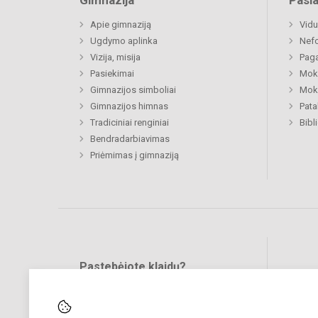
Gimnazija
Pasl
Apie gimnaziją
Vidu
Ugdymo aplinka
Nefo
Vizija, misija
Paga
Pasiekimai
Moki
Gimnazijos simboliai
Moki
Gimnazijos himnas
Pat
Tradiciniai renginiai
Bibl
Bendradarbiavimas
Priėmimas į gimnaziją
Pastebėjote klaidų?
Bend
Turite pasiūlymų?
RAŠYKITE