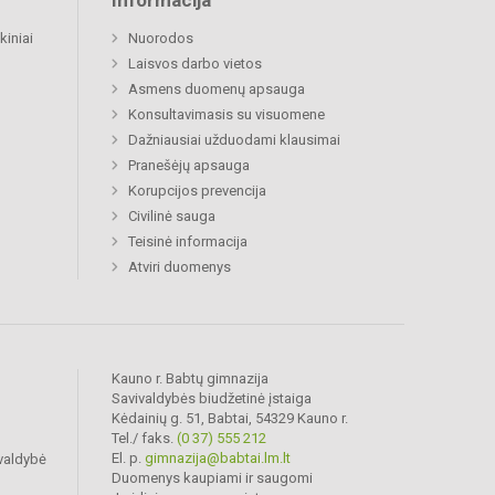
Informacija
kiniai
Nuorodos
Laisvos darbo vietos
Asmens duomenų apsauga
Konsultavimasis su visuomene
Dažniausiai užduodami klausimai
Pranešėjų apsauga
Korupcijos prevencija
Civilinė sauga
Teisinė informacija
Atviri duomenys
Kauno r. Babtų gimnazija
Savivaldybės biudžetinė įstaiga
Kėdainių g. 51, Babtai, 54329 Kauno r.
Tel./ faks.
(0 37) 555 212
El. p.
gimnazija@babtai.lm.lt
valdybė
Duomenys kaupiami ir saugomi