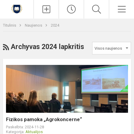
Paieška
Men
Titulinis
Naujienos
2024
RSS
Archyvas 2024 lapkritis
Fizikos
pamoka
„Agrokoncerne“
Fizikos pamoka „Agrokoncerne“
Paskelbta: 2024-11-28
Kategorija:
Aktualijos