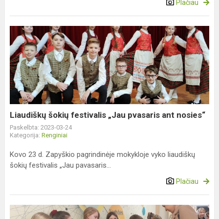
Plačiau
Liaudiškų
šokių
festivalis
„Jau
pvasaris
ant
nosies“
Liaudiškų šokių festivalis „Jau pvasaris ant nosies“
Paskelbta: 2023-03-24
Kategorija:
Renginiai
Kovo 23 d. Zapyškio pagrindinėje mokykloje vyko liaudiškų
šokių festivalis „Jau pavasaris...
Plačiau
Pradinukų