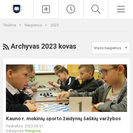
Paieška
Men
Titulinis
Naujienos
2023
RSS
Archyvas 2023 kovas
Kauno
r.
mokinių
sporto
žaidynių
šaškių
varžybos
Kauno r. mokinių sporto žaidynių šaškių varžybos
Paskelbta: 2023-03-31
Kategorija:
Renginiai