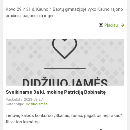
Kovo 29 ir 31 d. Kauno r. Babtų gimnazijoje vyko Kauno rajono
pradinių, pagrindinių ir gim...
Plačiau
Sveikiname
3a
kl.
mokinę
Patriciją
Bobinaitę
Sveikiname 3a kl. mokinę Patriciją Bobinaitę
Paskelbta: 2023-03-27
Kategorija:
Didžiuojamės
Lietuvių kalbos konkurso „Skaitau, rašau, pagalbos neprašau“
III vietos laimėtoją