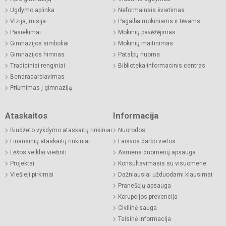
Ugdymo aplinka
Neformalusis švietimas
Vizija, misija
Pagalba mokiniams ir tėvams
Pasiekimai
Mokinių pavėžėjimas
Gimnazijos simboliai
Mokinių maitinimas
Gimnazijos himnas
Patalpų nuoma
Tradiciniai renginiai
Biblioteka-informacinis centras
Bendradarbiavimas
Priėmimas į gimnaziją
Ataskaitos
Informacija
Biudžeto vykdymo ataskaitų rinkiniai
Nuorodos
Finansinių ataskaitų rinkiniai
Laisvos darbo vietos
Lėšos veiklai viešinti
Asmens duomenų apsauga
Projektai
Konsultavimasis su visuomene
Viešieji pirkimai
Dažniausiai užduodami klausimai
Pranešėjų apsauga
Korupcijos prevencija
Civilinė sauga
Teisinė informacija