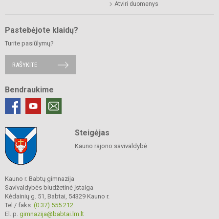
Atviri duomenys
Pastebėjote klaidų?
Turite pasiūlymų?
RAŠYKITE
Bendraukime
Steigėjas
Kauno rajono savivaldybė
Kauno r. Babtų gimnazija
Savivaldybės biudžetinė įstaiga
Kėdainių g. 51, Babtai, 54329 Kauno r.
Tel./ faks.
(0 37) 555 212
El. p.
gimnazija@babtai.lm.lt