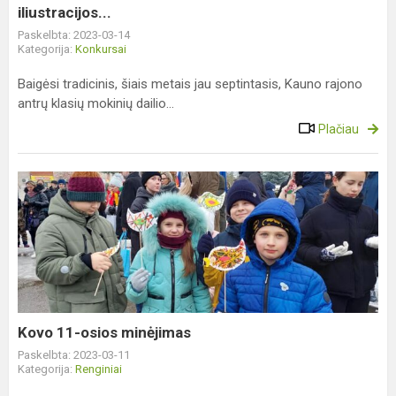
iliustracijos...
iliustracijos...
Paskelbta: 2023-03-14
Kategorija:
Konkursai
Baigėsi tradicinis, šiais metais jau septintasis, Kauno rajono
antrų klasių mokinių dailio...
Plačiau
Kovo
11-
osios
minėjimas
Kovo 11-osios minėjimas
Paskelbta: 2023-03-11
Kategorija:
Renginiai