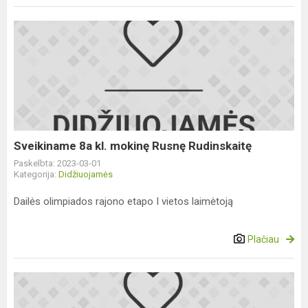
Sveikiname
8a
kl.
mokinę
Rusnę
Rudinskaitę
Sveikiname 8a kl. mokinę Rusnę Rudinskaitę
Paskelbta: 2023-03-01
Kategorija:
Didžiuojamės
Dailės olimpiados rajono etapo I vietos laimėtoją
Plačiau
Sveikiname
Ia