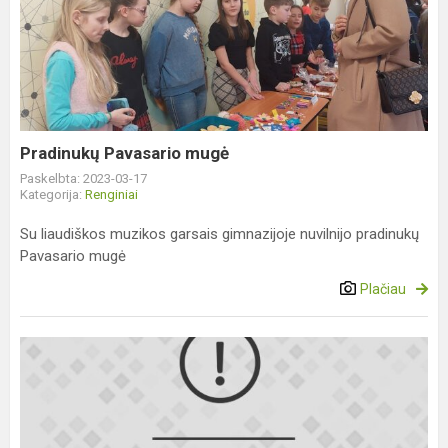
Pavasario
mugė
Pradinukų Pavasario mugė
Paskelbta: 2023-03-17
Kategorija:
Renginiai
Su liaudiškos muzikos garsais gimnazijoje nuvilnijo pradinukų
Pavasario mugė
Plačiau
Kvietimas
dalyvauti
mokinių
dalyvaujamojo
biudžeto