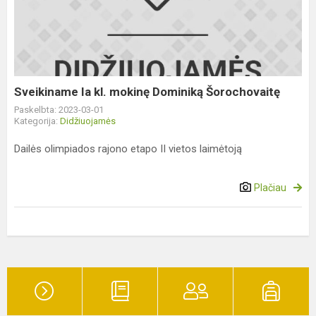
kl.
mokinę
Dominiką
Šorochovaitę
Sveikiname Ia kl. mokinę Dominiką Šorochovaitę
Paskelbta: 2023-03-01
Kategorija:
Didžiuojamės
Dailės olimpiados rajono etapo II vietos laimėtoją
Plačiau