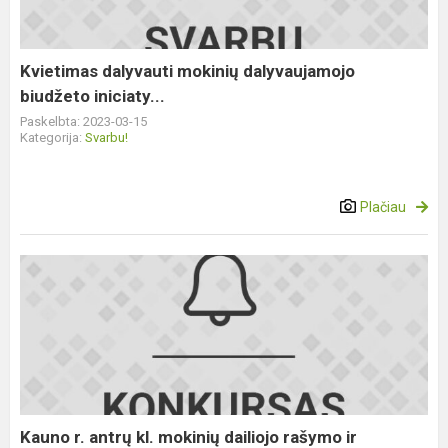
iniciaty...
Kvietimas dalyvauti mokinių dalyvaujamojo
biudžeto iniciaty...
Paskelbta: 2023-03-15
Kategorija:
Svarbu!
Plačiau
Kauno
r.
antrų
kl.
mokinių
dailiojo
rašymo
ir
Kauno r. antrų kl. mokinių dailiojo rašymo ir