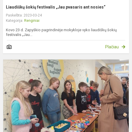
Liaudiškų šokių festivalis „Jau pvasaris ant nosies“
Paskelbta: 2023-03-24
Kategorija:
Renginiai
Kovo 23 d. Zapyškio pagrindinėje mokykloje vyko liaudiškų šokių
festivalis „Jau...
Plačiau
P
P
m