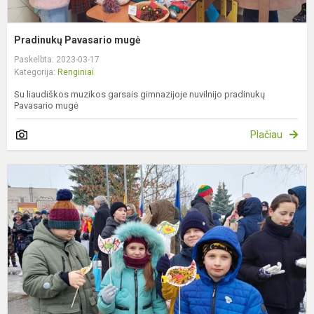
Pradinukų Pavasario mugė
Paskelbta: 2023-03-17
Kategorija:
Renginiai
Su liaudiškos muzikos garsais gimnazijoje nuvilnijo pradinukų
Pavasario mugė
Plačiau
K
1
o
m