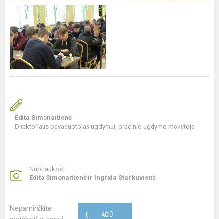
Edita Simonaitienė
Direktoriaus pavaduotojas ugdymui, pradinio ugdymo mokytoja
Nuotraukos:
Edita Simonaitienė ir Ingrida Stankuvienė
Nepamirškite
0
AČIŪ