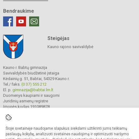
Bendraukime
Steigėjas
Kauno rajono savivaldybė
Kauno r. Babtų gimnazija
Savivaldybės biudžetinė įstaiga
Kėdainių g. 51, Babtai, 54329 Kauno r.
Tel./ faks.
(0 37) 555 212
El. p.
gimnazija@babtai.lm.lt
Duomenys kaupiami ir saugomi
Juridinių asmenų registre
Įmonės kodas 191089878
Šioje svetainėje naudojame slapukus siekdami užtikrinti jums teikiamų
© 2025. Kauno r. Babtų gimnazija. Visos teisės saugomos.
Kopijuoti turinį be raštiško gimnazijos sutikimo griežtai draudžiama.
paslaugų kokybę, analizuoti svetainės naudojimą ir optimizuoti naršymo