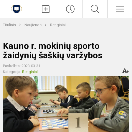
Paieška
Men
Titulinis
Naujienos
Renginiai
Kauno r. mokinių sporto
žaidynių šaškių varžybos
Paskelbta: 2023-03-31
Kategorija:
Renginiai