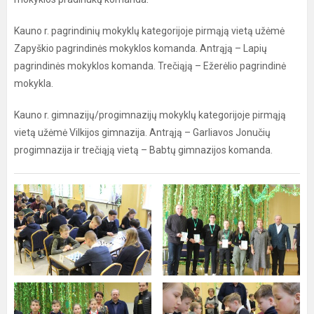
Kauno r. pagrindinių mokyklų kategorijoje pirmąją vietą užėmė
Zapyškio pagrindinės mokyklos komanda. Antrąją – Lapių
pagrindinės mokyklos komanda. Trečiąją – Ežerėlio pagrindinė
mokykla.
Kauno r. gimnazijų/progimnazijų mokyklų kategorijoje pirmąją
vietą užėmė Vilkijos gimnazija. Antrąją – Garliavos Jonučių
progimnazija ir trečiąją vietą – Babtų gimnazijos komanda.