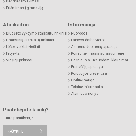
Bendradarbiavimas
Priėmimas į gimnaziją
Ataskaitos
Informacija
Biudžeto vykdymo ataskaitų rinkiniai
Nuorodos
Finansinių ataskaitų rinkiniai
Laisvos darbo vietos
Lėšos veiklai viešinti
Asmens duomenų apsauga
Projektai
Konsultavimasis su visuomene
Viešieji pirkimai
Dažniausiai užduodami klausimai
Pranešėjų apsauga
Korupcijos prevencija
Civilinė sauga
Teisinė informacija
Atviri duomenys
Pastebėjote klaidų?
Turite pasiūlymų?
RAŠYKITE