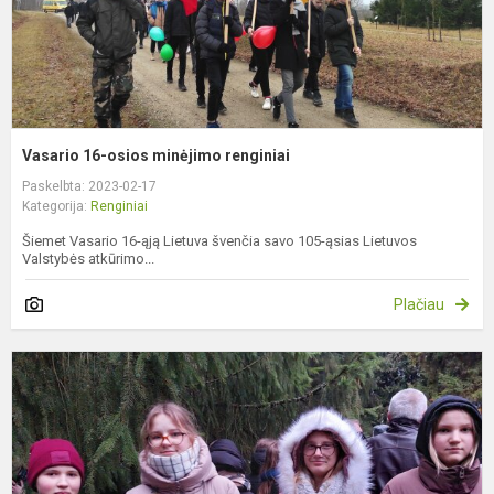
Vasario 16-osios minėjimo renginiai
Paskelbta: 2023-02-17
Kategorija:
Renginiai
Šiemet Vasario 16-ąją Lietuva švenčia savo 105-ąsias Lietuvos
Valstybės atkūrimo...
Plačiau
L
g
d
r