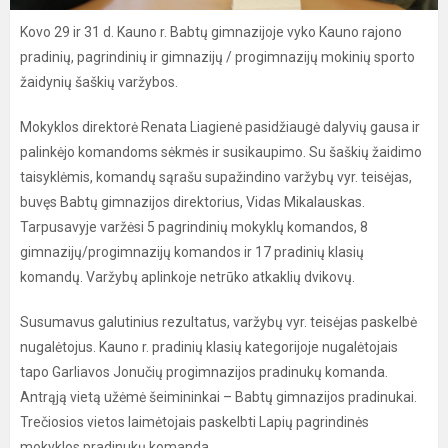
Kovo 29 ir 31 d. Kauno r. Babtų gimnazijoje vyko Kauno rajono
pradinių, pagrindinių ir gimnazijų / progimnazijų mokinių sporto
žaidynių šaškių varžybos.
Mokyklos direktorė Renata Liagienė pasidžiaugė dalyvių gausa ir
palinkėjo komandoms sėkmės ir susikaupimo. Su šaškių žaidimo
taisyklėmis, komandų sąrašu supažindino varžybų vyr. teisėjas,
buvęs Babtų gimnazijos direktorius, Vidas Mikalauskas.
Tarpusavyje varžėsi 5 pagrindinių mokyklų komandos, 8
gimnazijų/progimnazijų komandos ir 17 pradinių klasių
komandų. Varžybų aplinkoje netrūko atkaklių dvikovų.
Susumavus galutinius rezultatus, varžybų vyr. teisėjas paskelbė
nugalėtojus. Kauno r. pradinių klasių kategorijoje nugalėtojais
tapo Garliavos Jonučių progimnazijos pradinukų komanda.
Antrąją vietą užėmė šeimininkai – Babtų gimnazijos pradinukai.
Trečiosios vietos laimėtojais paskelbti Lapių pagrindinės
mokyklos pradinukų komanda.