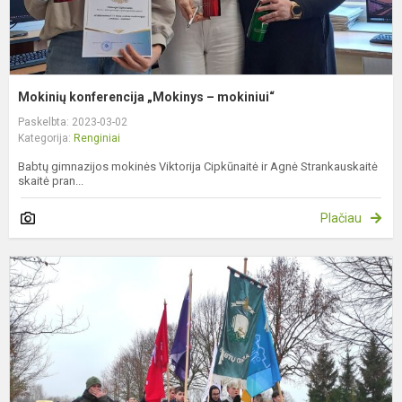
Mokinių konferencija „Mokinys – mokiniui“
Paskelbta: 2023-03-02
Kategorija:
Renginiai
Babtų gimnazijos mokinės Viktorija Cipkūnaitė ir Agnė Strankauskaitė
skaitė pran...
Plačiau
V
1
o
m
r