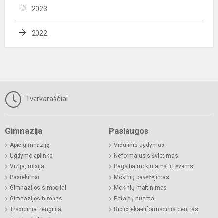
2023
2022
Tvarkaraščiai
Gimnazija
Paslaugos
Apie gimnaziją
Vidurinis ugdymas
Ugdymo aplinka
Neformalusis švietimas
Vizija, misija
Pagalba mokiniams ir tėvams
Pasiekimai
Mokinių pavėžėjimas
Gimnazijos simboliai
Mokinių maitinimas
Gimnazijos himnas
Patalpų nuoma
Tradiciniai renginiai
Biblioteka-informacinis centras