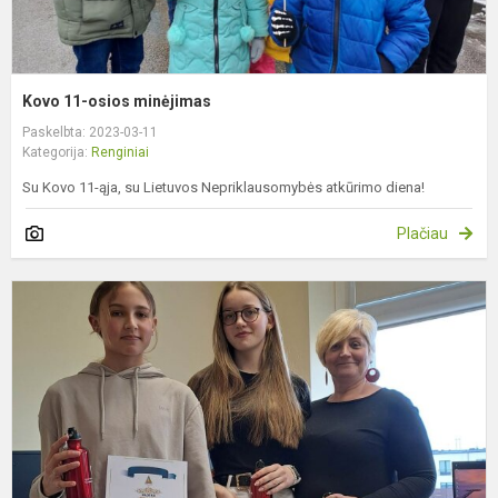
Kovo 11-osios minėjimas
Paskelbta: 2023-03-11
Kategorija:
Renginiai
Su Kovo 11-ąja, su Lietuvos Nepriklausomybės atkūrimo diena!
Plačiau
M
k
„
–
m