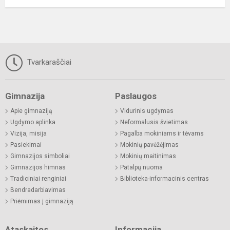
Tvarkaraščiai
Gimnazija
Paslaugos
Apie gimnaziją
Vidurinis ugdymas
Ugdymo aplinka
Neformalusis švietimas
Vizija, misija
Pagalba mokiniams ir tėvams
Pasiekimai
Mokinių pavėžėjimas
Gimnazijos simboliai
Mokinių maitinimas
Gimnazijos himnas
Patalpų nuoma
Tradiciniai renginiai
Biblioteka-informacinis centras
Bendradarbiavimas
Priėmimas į gimnaziją
Ataskaitos
Informacija