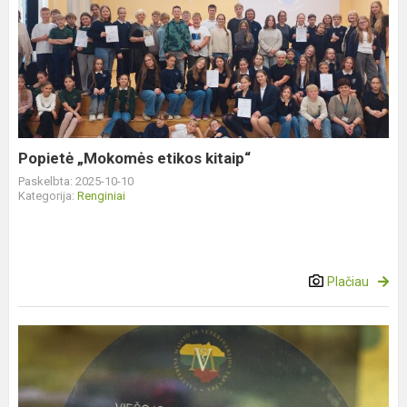
Popietė
„Mokomės
etikos
kitaip“
Popietė „Mokomės etikos kitaip“
Paskelbta: 2025-10-10
Kategorija:
Renginiai
Plačiau
Gimnazijos
valgykla
dėl
puikios