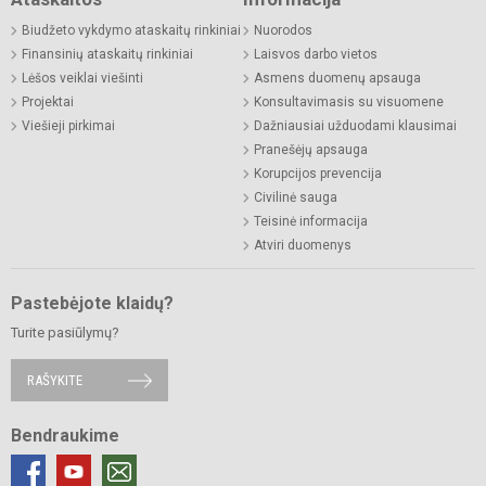
Biudžeto vykdymo ataskaitų rinkiniai
Nuorodos
Finansinių ataskaitų rinkiniai
Laisvos darbo vietos
Lėšos veiklai viešinti
Asmens duomenų apsauga
Projektai
Konsultavimasis su visuomene
Viešieji pirkimai
Dažniausiai užduodami klausimai
Pranešėjų apsauga
Korupcijos prevencija
Civilinė sauga
Teisinė informacija
Atviri duomenys
Pastebėjote klaidų?
Turite pasiūlymų?
RAŠYKITE
Bendraukime