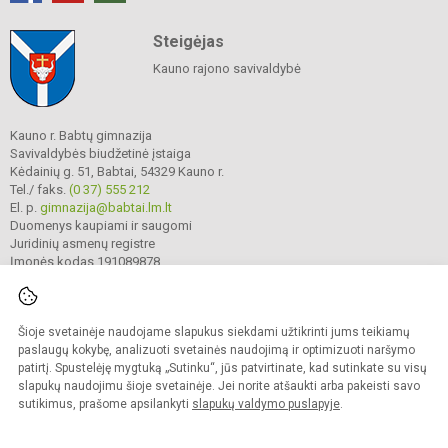
Steigėjas
Kauno rajono savivaldybė
Kauno r. Babtų gimnazija
Savivaldybės biudžetinė įstaiga
Kėdainių g. 51, Babtai, 54329 Kauno r.
Tel./ faks.
(0 37) 555 212
El. p.
gimnazija@babtai.lm.lt
Duomenys kaupiami ir saugomi
Juridinių asmenų registre
Įmonės kodas 191089878
Šioje svetainėje naudojame slapukus siekdami užtikrinti jums teikiamų
© 2025. Kauno r. Babtų gimnazija. Visos teisės saugomos.
Kopijuoti turinį be raštiško gimnazijos sutikimo griežtai draudžiama.
paslaugų kokybę, analizuoti svetainės naudojimą ir optimizuoti naršymo
patirtį. Spustelėję mygtuką „Sutinku“, jūs patvirtinate, kad sutinkate su visų
Prieinamumo paraiška
Slapukų politika
slapukų naudojimu šioje svetainėje. Jei norite atšaukti arba pakeisti savo
sutikimus, prašome apsilankyti
slapukų valdymo puslapyje
.
Sumanus būdas atnaujinti
mokyklos interneto
svetainę