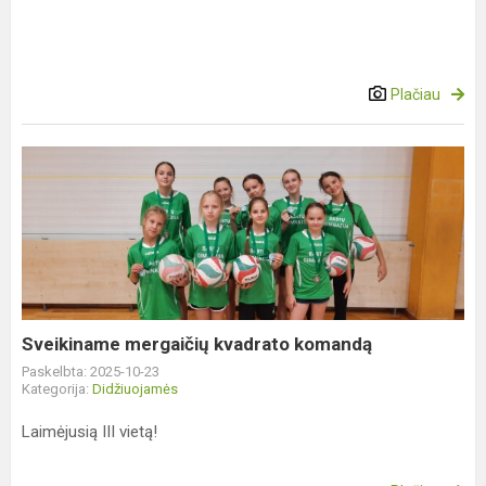
Plačiau
Sveikiname
mergaičių
kvadrato
komandą
Sveikiname mergaičių kvadrato komandą
Paskelbta: 2025-10-23
Kategorija:
Didžiuojamės
Laimėjusią III vietą!