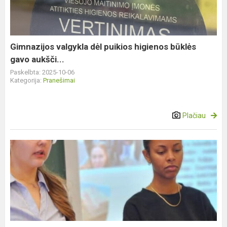
higienos
būklės
gavo
aukšči...
Gimnazijos valgykla dėl puikios higienos būklės
gavo aukšči...
Paskelbta: 2025-10-06
Kategorija:
Pranešimai
Plačiau
Programos
„Erasmus+”
sklaida
Babtų
gimnazijoje