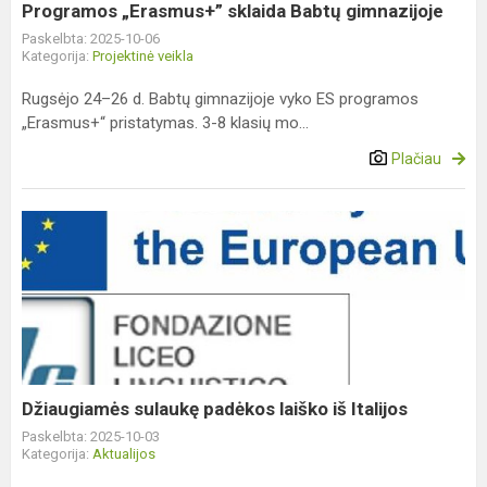
Programos „Erasmus+” sklaida Babtų gimnazijoje
Paskelbta: 2025-10-06
Kategorija:
Projektinė veikla
Rugsėjo 24–26 d. Babtų gimnazijoje vyko ES programos
„Erasmus+“ pristatymas. 3-8 klasių mo...
Plačiau
Džiaugiamės
sulaukę
padėkos
laiško
iš
Italijos
Džiaugiamės sulaukę padėkos laiško iš Italijos
Paskelbta: 2025-10-03
Kategorija:
Aktualijos