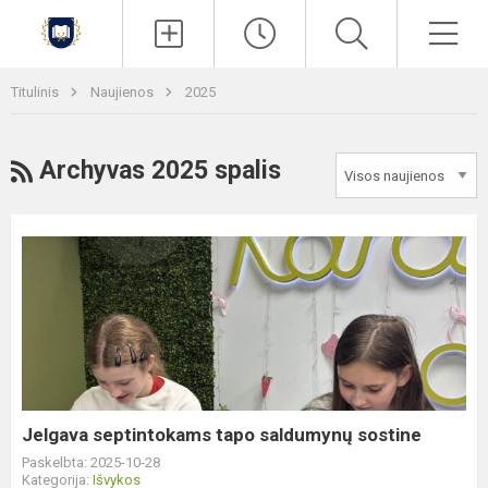
Paieška
Men
Titulinis
Naujienos
2025
RSS
Archyvas 2025 spalis
Jelgava
septintokams
tapo
saldumynų
sostine
Jelgava septintokams tapo saldumynų sostine
Paskelbta: 2025-10-28
Kategorija:
Išvykos