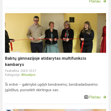
Plačiau
Babtų
gimnazijoje
atidarytas
multifunkcis
kambarys
Babtų gimnazijoje atidarytas multifunkcis
kambarys
Paskelbta: 2025-10-21
Kategorija:
Aktualijos
Ši erdvė – galimybė ugdyti bendravimo, bendradarbiavimo
įgūdžius, puoselėti skirtingus sav...
Plačiau