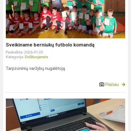
berniukų
futbolo
komandą
Sveikiname berniukų futbolo komandą
Paskelbta: 2026-01-23
Kategorija:
Didžiuojamės
Tarpzoninių varžybų nugalėtoją.
Plačiau
Svečiai
iš
VDU
Žemės
ūkio