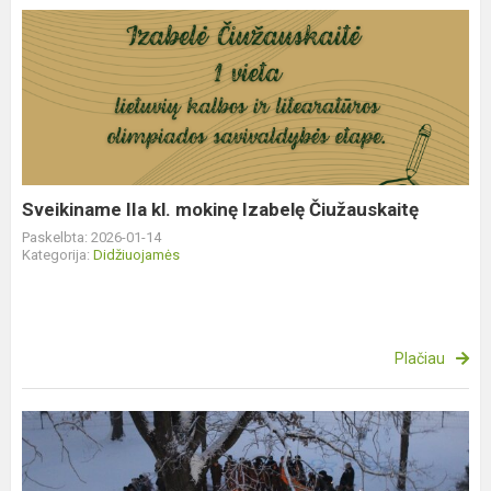
Sveikiname
IIa
kl.
mokinę
Izabelę
Čiužauskaitę
Sveikiname IIa kl. mokinę Izabelę Čiužauskaitę
Paskelbta: 2026-01-14
Kategorija:
Didžiuojamės
Plačiau
35
metai
drąsos,