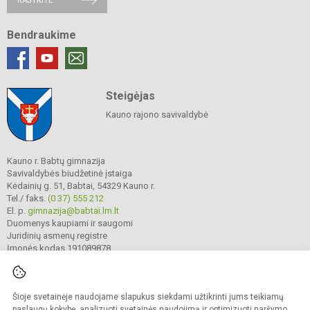
Bendraukime
Steigėjas
Kauno rajono savivaldybė
Kauno r. Babtų gimnazija
Savivaldybės biudžetinė įstaiga
Kėdainių g. 51, Babtai, 54329 Kauno r.
Tel./ faks.
(0 37) 555 212
El. p.
gimnazija@babtai.lm.lt
Duomenys kaupiami ir saugomi
Juridinių asmenų registre
Įmonės kodas 191089878
Šioje svetainėje naudojame slapukus siekdami užtikrinti jums teikiamų
© 2025. Kauno r. Babtų gimnazija. Visos teisės saugomos.
Kopijuoti turinį be raštiško gimnazijos sutikimo griežtai draudžiama.
paslaugų kokybę, analizuoti svetainės naudojimą ir optimizuoti naršymo