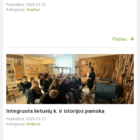
Paskelbta: 2026-01-23
Kategorija:
Svarbu!
Plačiau
Integruota
lietuvių
k.
ir
istorijos
pamoka
Integruota lietuvių k. ir istorijos pamoka
Paskelbta: 2026-01-21
Kategorija:
Išvykos