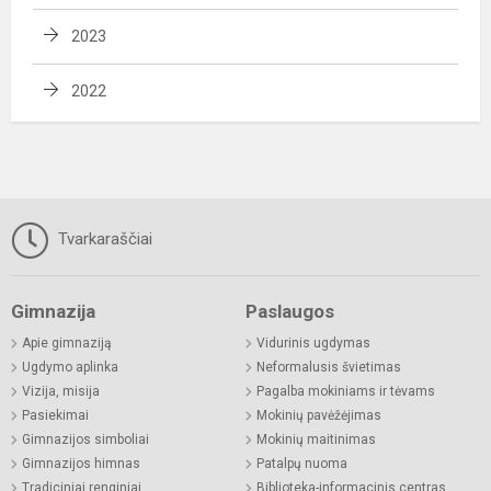
2023
2022
Tvarkaraščiai
Gimnazija
Paslaugos
Apie gimnaziją
Vidurinis ugdymas
Ugdymo aplinka
Neformalusis švietimas
Vizija, misija
Pagalba mokiniams ir tėvams
Pasiekimai
Mokinių pavėžėjimas
Gimnazijos simboliai
Mokinių maitinimas
Gimnazijos himnas
Patalpų nuoma
Tradiciniai renginiai
Biblioteka-informacinis centras