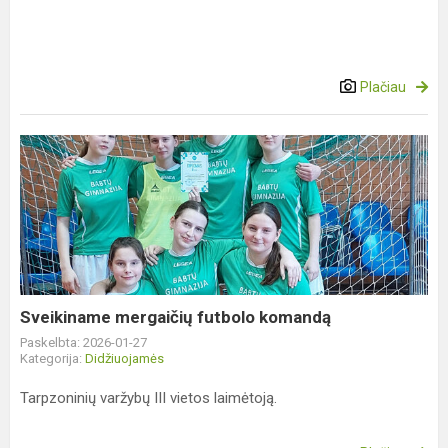
Plačiau
Sveikiname
mergaičių
futbolo
komandą
Sveikiname mergaičių futbolo komandą
Paskelbta: 2026-01-27
Kategorija:
Didžiuojamės
Tarpzoninių varžybų III vietos laimėtoją.