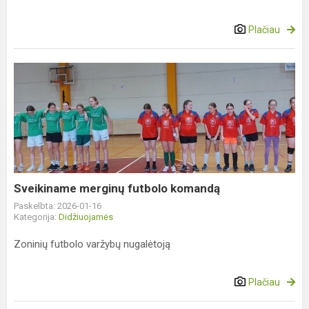
Plačiau
Sveikiname
merginų
futbolo
komandą
Sveikiname merginų futbolo komandą
Paskelbta: 2026-01-16
Kategorija:
Didžiuojamės
Zoninių futbolo varžybų nugalėtoją
Plačiau