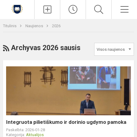
Paieška
Men
Titulinis
Naujienos
2026
RSS
Archyvas 2026 sausis
Integruota
pilietiškumo
ir
dorinio
ugdymo
pamoka
Integruota pilietiškumo ir dorinio ugdymo pamoka
Paskelbta: 2026-01-28
Kategorija:
Aktualijos