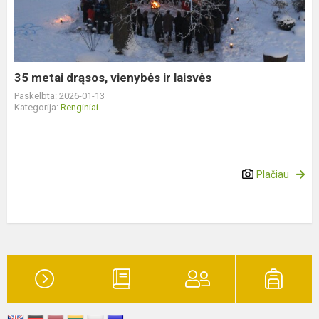
vienybės
ir
laisvės
35 metai drąsos, vienybės ir laisvės
Paskelbta: 2026-01-13
Kategorija:
Renginiai
Plačiau