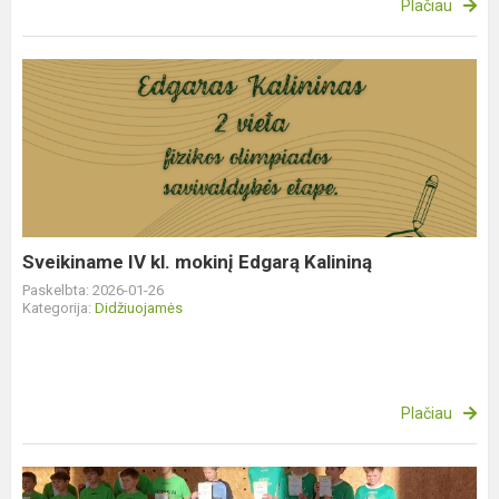
Plačiau
Sveikiname
IV
kl.
mokinį
Edgarą
Kalininą
Sveikiname IV kl. mokinį Edgarą Kalininą
Paskelbta: 2026-01-26
Kategorija:
Didžiuojamės
Plačiau
Sveikiname