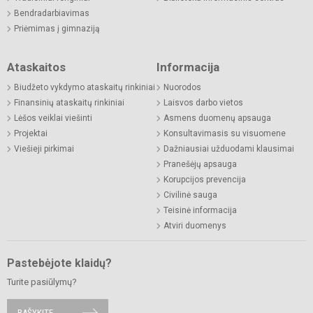
Bendradarbiavimas
Priėmimas į gimnaziją
Ataskaitos
Informacija
Biudžeto vykdymo ataskaitų rinkiniai
Nuorodos
Finansinių ataskaitų rinkiniai
Laisvos darbo vietos
Lėšos veiklai viešinti
Asmens duomenų apsauga
Projektai
Konsultavimasis su visuomene
Viešieji pirkimai
Dažniausiai užduodami klausimai
Pranešėjų apsauga
Korupcijos prevencija
Civilinė sauga
Teisinė informacija
Atviri duomenys
Pastebėjote klaidų?
Turite pasiūlymų?
RAŠYKITE