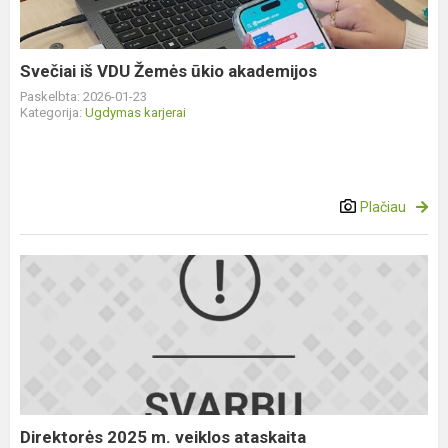
akademijos
Svečiai iš VDU Žemės ūkio akademijos
Paskelbta: 2026-01-23
Kategorija:
Ugdymas karjerai
Plačiau
Direktorės
2025
m.
veiklos
ataskaita
Direktorės 2025 m. veiklos ataskaita