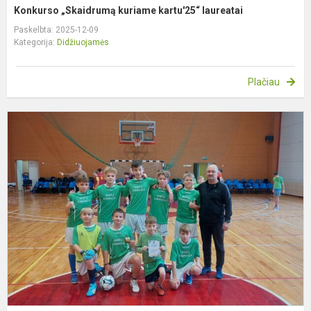
Konkurso „Skaidrumą kuriame kartu'25“ laureatai
Paskelbta: 2025-12-09
Kategorija:
Didžiuojamės
Plačiau
S
b
f
k