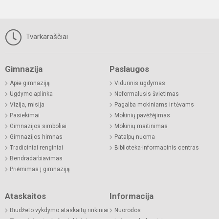
Tvarkaraščiai
Gimnazija
Paslaugos
Apie gimnaziją
Vidurinis ugdymas
Ugdymo aplinka
Neformalusis švietimas
Vizija, misija
Pagalba mokiniams ir tėvams
Pasiekimai
Mokinių pavėžėjimas
Gimnazijos simboliai
Mokinių maitinimas
Gimnazijos himnas
Patalpų nuoma
Tradiciniai renginiai
Biblioteka-informacinis centras
Bendradarbiavimas
Priėmimas į gimnaziją
Ataskaitos
Informacija
Biudžeto vykdymo ataskaitų rinkiniai
Nuorodos