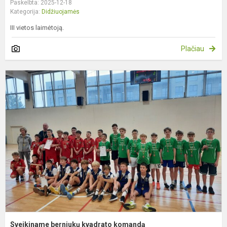
Paskelbta: 2025-12-18
Kategorija:
Didžiuojamės
III vietos laimėtoją.
Plačiau
S
b
k
k
Sveikiname berniukų kvadrato komandą