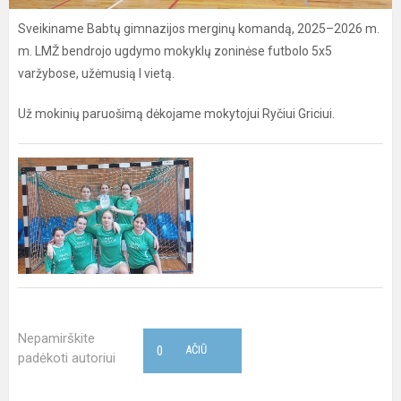
Sveikiname Babtų gimnazijos merginų komandą, 2025–2026 m.
m. LMŽ bendrojo ugdymo mokyklų zoninėse futbolo 5x5
varžybose, užėmusią I vietą.
Už mokinių paruošimą dėkojame mokytojui Ryčiui Griciui.
Nepamirškite
0
AČIŪ
padėkoti autoriui