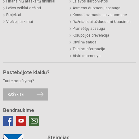
Finansinių ataskaitų rinkiniai
Laisvos darbo vietos
Lėšos veiklai viešinti
Asmens duomenų apsauga
Projektai
Konsultavimasis su visuomene
Viešieji pirkimai
Dažniausiai užduodami klausimai
Pranešėjų apsauga
Korupcijos prevencija
Civilinė sauga
Teisinė informacija
Atviri duomenys
Pastebėjote klaidų?
Turite pasiūlymų?
RAŠYKITE
Bendraukime
Steigėjas