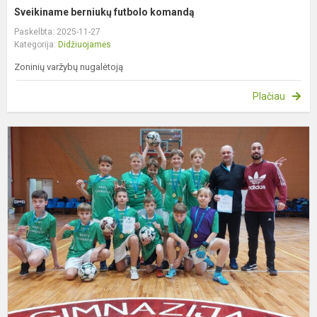
Sveikiname berniukų futbolo komandą
Paskelbta: 2025-11-27
Kategorija:
Didžiuojamės
Zoninių varžybų nugalėtoją
Plačiau
S
b
f
k