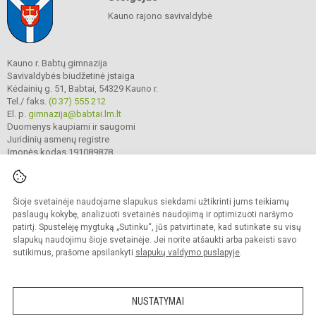
Kauno rajono savivaldybė
Kauno r. Babtų gimnazija
Savivaldybės biudžetinė įstaiga
Kėdainių g. 51, Babtai, 54329 Kauno r.
Tel./ faks.
(0 37) 555 212
El. p.
gimnazija@babtai.lm.lt
Duomenys kaupiami ir saugomi
Juridinių asmenų registre
Įmonės kodas 191089878
Šioje svetainėje naudojame slapukus siekdami užtikrinti jums teikiamų
© 2025. Kauno r. Babtų gimnazija. Visos teisės saugomos.
Kopijuoti turinį be raštiško gimnazijos sutikimo griežtai draudžiama.
paslaugų kokybę, analizuoti svetainės naudojimą ir optimizuoti naršymo
patirtį. Spustelėję mygtuką „Sutinku“, jūs patvirtinate, kad sutinkate su visų
Prieinamumo paraiška
Slapukų politika
slapukų naudojimu šioje svetainėje. Jei norite atšaukti arba pakeisti savo
sutikimus, prašome apsilankyti
slapukų valdymo puslapyje
.
Sumanus būdas atnaujinti
mokyklos interneto
svetainę
NUSTATYMAI