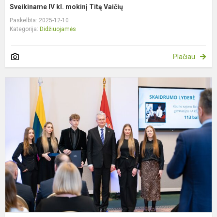
Sveikiname IV kl. mokinį Titą Vaičių
Paskelbta: 2025-12-10
Kategorija:
Didžiuojamės
Plačiau
K
„
k
k
l