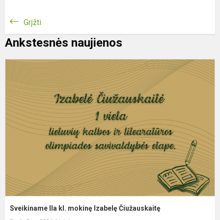
Grįžti
Ankstesnės naujienos
S
I
kl
m
I
Č
Sveikiname IIa kl. mokinę Izabelę Čiužauskaitę