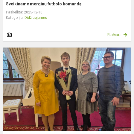
Sveikiname merginų futbolo komandą
Paskelbta: 2025-12-10
Kategorija:
Didžiuojamės
Plačiau
S
I
kl
m
T
V