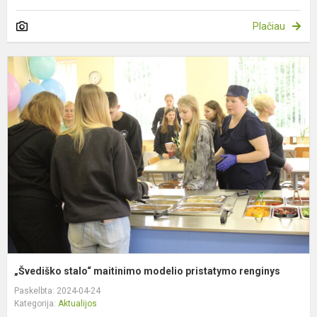
Plačiau
„
s
m
m
p
r
„Švediško stalo“ maitinimo modelio pristatymo renginys
Paskelbta: 2024-04-24
Kategorija:
Aktualijos