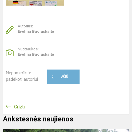
Autorius:
Evelina Baciuškaitė
Nuotraukos:
Evelina Baciuškaitė
Nepamirškite
2
AČIŪ
padėkoti autoriui
Grįžti
Ankstesnės naujienos
„