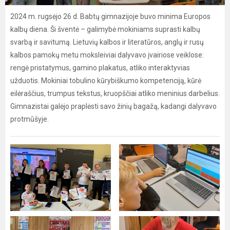
2024 m. rugsėjo 26 d. Babtų gimnazijoje buvo minima Europos
kalbų diena. Ši šventė – galimybė mokiniams suprasti kalbų
svarbą ir savitumą. Lietuvių kalbos ir literatūros, anglų ir rusų
kalbos pamokų metu moksleiviai dalyvavo įvairiose veiklose:
rengė pristatymus, gamino plakatus, atliko interaktyvias
užduotis. Mokiniai tobulino kūrybiškumo kompetenciją, kūrė
eilėraščius, trumpus tekstus, kruopščiai atliko meninius darbelius.
Gimnazistai galėjo praplėsti savo žinių bagažą, kadangi dalyvavo
protmūšyje.