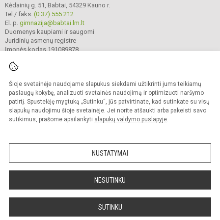
Kėdainių g. 51, Babtai, 54329 Kauno r.
Tel./ faks.
(0 37) 555 212
El. p.
gimnazija@babtai.lm.lt
Duomenys kaupiami ir saugomi
Juridinių asmenų registre
Įmonės kodas 191089878
Šioje svetainėje naudojame slapukus siekdami užtikrinti jums teikiamų
© 2025. Kauno r. Babtų gimnazija. Visos teisės saugomos.
Kopijuoti turinį be raštiško gimnazijos sutikimo griežtai draudžiama.
paslaugų kokybę, analizuoti svetainės naudojimą ir optimizuoti naršymo
patirtį. Spustelėję mygtuką „Sutinku“, jūs patvirtinate, kad sutinkate su visų
Prieinamumo paraiška
Slapukų politika
slapukų naudojimu šioje svetainėje. Jei norite atšaukti arba pakeisti savo
sutikimus, prašome apsilankyti
slapukų valdymo puslapyje
.
Sumanus būdas atnaujinti
mokyklos interneto
svetainę
NUSTATYMAI
NESUTINKU
SUTINKU