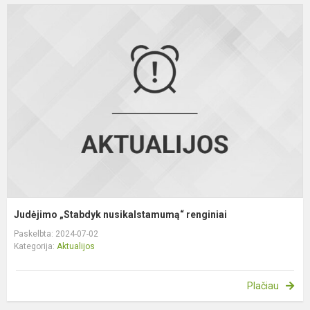
J
„
n
r
Judėjimo „Stabdyk nusikalstamumą“ renginiai
Paskelbta: 2024-07-02
Kategorija:
Aktualijos
Plačiau