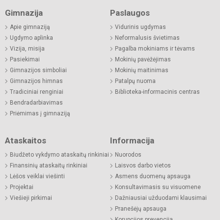
Gimnazija
Paslaugos
Apie gimnaziją
Vidurinis ugdymas
Ugdymo aplinka
Neformalusis švietimas
Vizija, misija
Pagalba mokiniams ir tėvams
Pasiekimai
Mokinių pavėžėjimas
Gimnazijos simboliai
Mokinių maitinimas
Gimnazijos himnas
Patalpų nuoma
Tradiciniai renginiai
Biblioteka-informacinis centras
Bendradarbiavimas
Priėmimas į gimnaziją
Ataskaitos
Informacija
Biudžeto vykdymo ataskaitų rinkiniai
Nuorodos
Finansinių ataskaitų rinkiniai
Laisvos darbo vietos
Lėšos veiklai viešinti
Asmens duomenų apsauga
Projektai
Konsultavimasis su visuomene
Viešieji pirkimai
Dažniausiai užduodami klausimai
Pranešėjų apsauga
Korupcijos prevencija