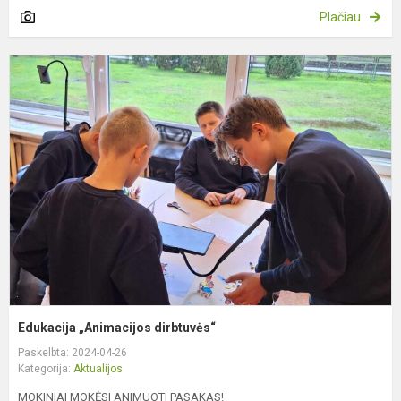
Plačiau
E
„
d
Edukacija „Animacijos dirbtuvės“
Paskelbta: 2024-04-26
Kategorija:
Aktualijos
MOKINIAI MOKĖSI ANIMUOTI PASAKAS!