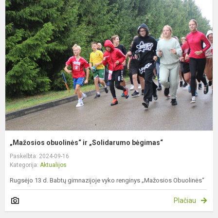
o
ir
„
b
„Mažosios obuolinės“ ir „Solidarumo bėgimas“
Paskelbta: 2024-09-16
Kategorija:
Aktualijos
Rugsėjo 13 d. Babtų gimnazijoje vyko renginys „Mažosios Obuolinės“
Plačiau