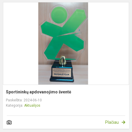
S
a
š
Sportininkų apdovanojimo šventė
Paskelbta: 2024-06-10
Kategorija:
Aktualijos
Plačiau