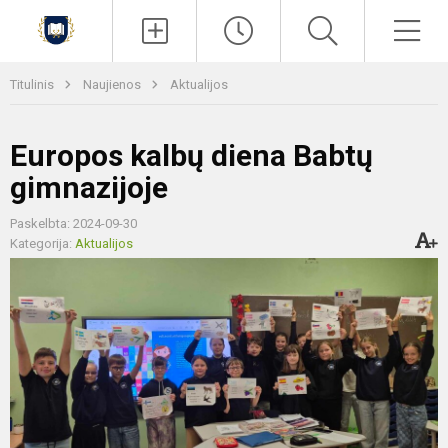
Paieška
Men
Titulinis
Naujienos
Aktualijos
Europos kalbų diena Babtų
gimnazijoje
Paskelbta: 2024-09-30
Kategorija:
Aktualijos