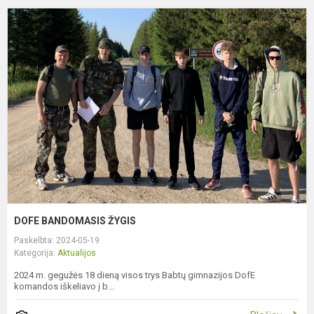
D
B
Ž
DOFE BANDOMASIS ŽYGIS
Paskelbta: 2024-05-19
Kategorija:
Aktualijos
2024 m. gegužės 18 dieną visos trys Babtų gimnazijos DofE
komandos iškeliavo į b...