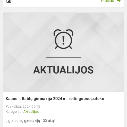
Plačiau
K
r.
B
g
2
m
r
p
Kauno r. Babtų gimnazija 2024 m. reitinguose pateko
Paskelbta: 2024-05-15
Kategorija:
Aktualijos
į geriausių gimnazijų 100-uką!