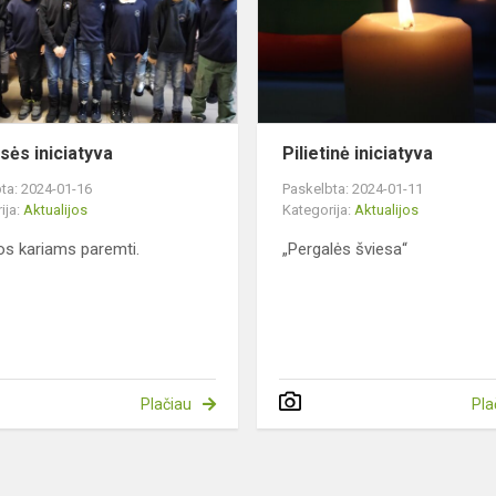
sės iniciatyva
Pilietinė iniciatyva
ta: 2024-01-16
Paskelbta: 2024-01-11
ija:
Aktualijos
Kategorija:
Aktualijos
os kariams paremti.
„Pergalės šviesa“
Plačiau
Pla