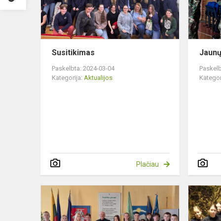
Susitikimas
Jaunų
Paskelbta: 2024-03-04
Paskelb
Kategorija:
Aktualijos
Kategor
Plačiau
Kitokia
pilietiškumo
pamoka