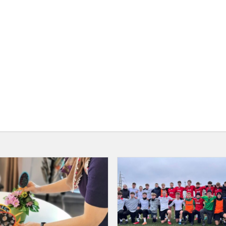
Akcija
„Atverkime
širdis“