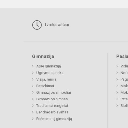
Tvarkaraščiai
Gimnazija
Pasl
Apie gimnaziją
Vidu
Ugdymo aplinka
Nefo
Vizija, misija
Paga
Pasiekimai
Moki
Gimnazijos simboliai
Moki
Gimnazijos himnas
Pat
Tradiciniai renginiai
Bibl
Bendradarbiavimas
Priėmimas į gimnaziją