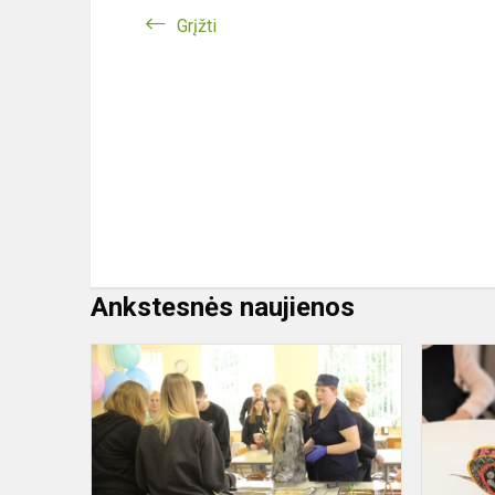
Grįžti
Ankstesnės naujienos
„Švediško
stalo“
maitinimo
modelio
pristatymo
renginys