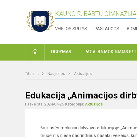
KAUNO R. BABTŲ GIMNAZIJA
VEIKLOS SRITYS
PASLAUGOS
ADMI
PRADŽIA
UGDYMAS
PAGALBA MOKINIAMS IR 
Titulinis
Naujienos
Aktualijos
Edukacija „Animacijos dir
Paskelbta: 2024-04-26
Kategorija:
Aktualijos
6a klasės mokiniai dalyvavo edukacijoje „Anima
grupėmis piešė pagrindinius pasakų veikėjus, kū