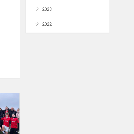
2023
2022
Draugiškos
futbolo
varžybos