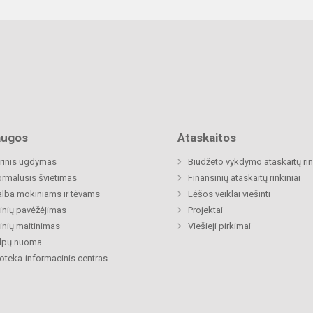
augos
Ataskaitos
rinis ugdymas
Biudžeto vykdymo ataskaitų rin
rmalusis švietimas
Finansinių ataskaitų rinkiniai
lba mokiniams ir tėvams
Lėšos veiklai viešinti
nių pavėžėjimas
Projektai
nių maitinimas
Viešieji pirkimai
alpų nuoma
ioteka-informacinis centras