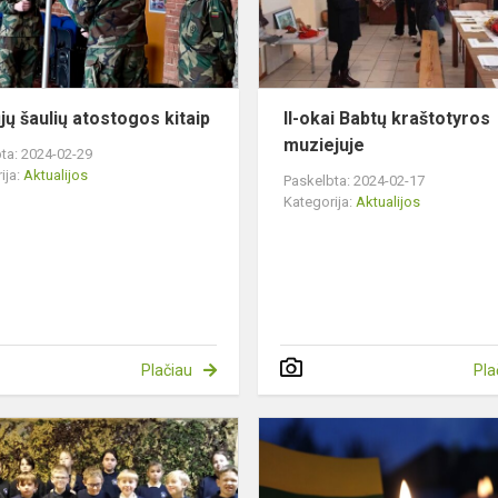
jų šaulių atostogos kitaip
II-okai Babtų kraštotyros
muziejuje
ta: 2024-02-29
ija:
Aktualijos
Paskelbta: 2024-02-17
Kategorija:
Aktualijos
Plačiau
Pla
4b
klasės
iniciatyva