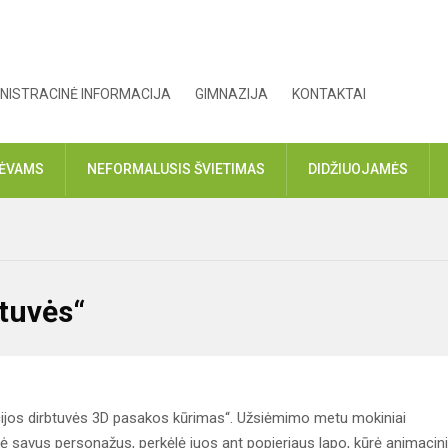
NISTRACINĖ INFORMACIJA
GIMNAZIJA
KONTAKTAI
TĖVAMS
NEFORMALUSIS ŠVIETIMAS
DIDŽIUOJAMĖS
btuvės“
cijos dirbtuvės 3D pasakos kūrimas“. Užsiėmimo metu mokiniai
rė savus personažus, perkėlė juos ant popieriaus lapo, kūrė animacin