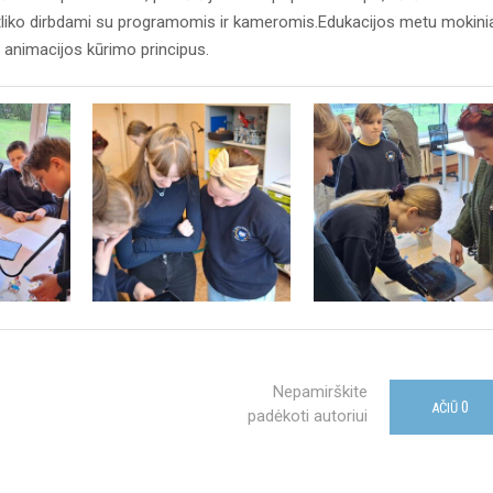
atliko dirbdami su programomis ir kameromis.Edukacijos metu mokini
 į animacijos kūrimo principus.
Nepamirškite
0
AČIŪ
padėkoti autoriui