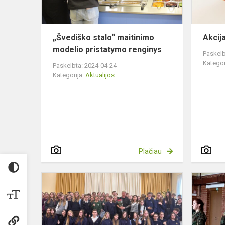
„Švediško stalo“ maitinimo
Akcij
modelio pristatymo renginys
Paskelb
Kategor
Paskelbta: 2024-04-24
Kategorija:
Aktualijos
Plačiau
Susitikimas