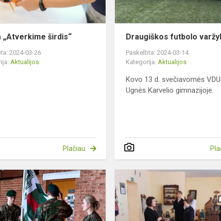
a „Atverkime širdis“
Draugiškos futbolo varž
ta: 2024-03-26
Paskelbta: 2024-03-14
ija:
Aktualijos
Kategorija:
Aktualijos
Kovo 13 d. svečiavomės VDU
Ugnės Karvelio gimnazijoje.
Plačiau
Pla
Jaunųjų
šaulių
atostogos
kitaip