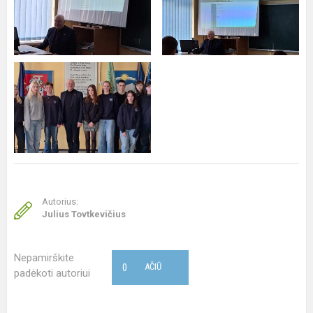
Autorius:
Julius Tovtkevičius
Nepamirškite
0
AČIŪ
padėkoti autoriui