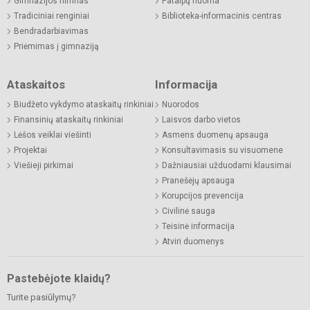
Gimnazijos himnas
Patalpų nuoma
Tradiciniai renginiai
Biblioteka-informacinis centras
Bendradarbiavimas
Priėmimas į gimnaziją
Ataskaitos
Informacija
Biudžeto vykdymo ataskaitų rinkiniai
Nuorodos
Finansinių ataskaitų rinkiniai
Laisvos darbo vietos
Lėšos veiklai viešinti
Asmens duomenų apsauga
Projektai
Konsultavimasis su visuomene
Viešieji pirkimai
Dažniausiai užduodami klausimai
Pranešėjų apsauga
Korupcijos prevencija
Civilinė sauga
Teisinė informacija
Atviri duomenys
Pastebėjote klaidų?
Turite pasiūlymų?