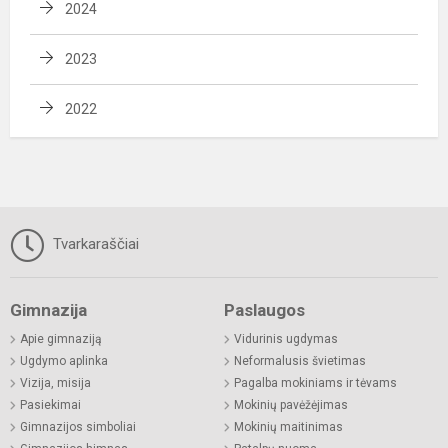
2024
2023
2022
Tvarkaraščiai
Gimnazija
Paslaugos
Apie gimnaziją
Vidurinis ugdymas
Ugdymo aplinka
Neformalusis švietimas
Vizija, misija
Pagalba mokiniams ir tėvams
Pasiekimai
Mokinių pavėžėjimas
Gimnazijos simboliai
Mokinių maitinimas