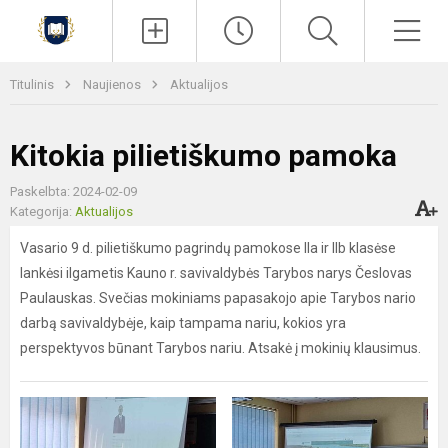
Paieška
Men
Titulinis
Naujienos
Aktualijos
Kitokia pilietiškumo pamoka
Paskelbta: 2024-02-09
Kategorija:
Aktualijos
Vasario 9 d. pilietiškumo pagrindų pamokose IIa ir IIb klasėse
lankėsi ilgametis Kauno r. savivaldybės Tarybos narys Česlovas
Paulauskas. Svečias mokiniams papasakojo apie Tarybos nario
darbą savivaldybėje, kaip tampama nariu, kokios yra
perspektyvos būnant Tarybos nariu. Atsakė į mokinių klausimus.