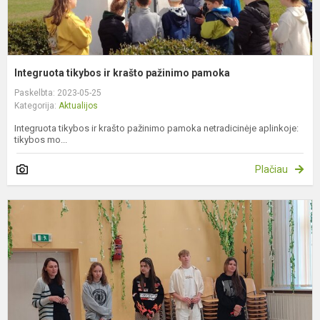
Integruota tikybos ir krašto pažinimo pamoka
Paskelbta: 2023-05-25
Kategorija:
Aktualijos
Integruota tikybos ir krašto pažinimo pamoka netradicinėje aplinkoje:
tikybos mo...
Plačiau
M
d
b
i
p
l