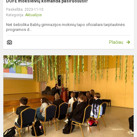
DOFE moksleivių komanda pasiruošusiI!
Paskelbta: 2023-11-10
Kategorija:
Aktualijos
Net šešiolika Babtų gimnazijos mokinių tapo oficialiais tarptautinės
programos d...
Plačiau
D
v
g
p