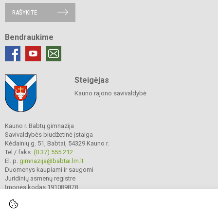
RAŠYKITE
Bendraukime
Steigėjas
Kauno rajono savivaldybė
Kauno r. Babtų gimnazija
Savivaldybės biudžetinė įstaiga
Kėdainių g. 51, Babtai, 54329 Kauno r.
Tel./ faks.
(0 37) 555 212
El. p.
gimnazija@babtai.lm.lt
Duomenys kaupiami ir saugomi
Juridinių asmenų registre
Įmonės kodas 191089878