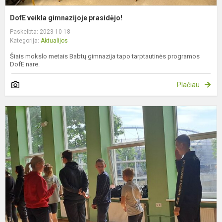
DofE veikla gimnazijoje prasidėjo!
Paskelbta: 2023-10-18
Kategorija:
Aktualijos
Šiais mokslo metais Babtų gimnazija tapo tarptautinės programos
DofE nare.
Plačiau
S
s
p
„
b
g