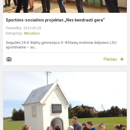
Sportinis-socialinis projektas „Nes bendrauti gera“
Paskelbta: 2023-05-25
Kategorija:
Aktualijos
Gegužės 24 d. Babtų gimnazijos 5–8 klasių mokiniai dalyvavo LSU
sportiniame – so...
Plačiau
I
t
ir
k
p
p