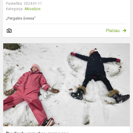
Paskelbta: 2024-01-11
Kategorija:
Aktualijos
„Pergalės šviesa“
Plačiau
P
p
p