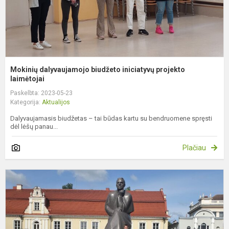
Mokinių dalyvaujamojo biudžeto iniciatyvų projekto
laimėtojai
Paskelbta: 2023-05-23
Kategorija:
Aktualijos
Dalyvaujamasis biudžetas – tai būdas kartu su bendruomene spręsti
dėl lėšų panau...
Plačiau
P
m