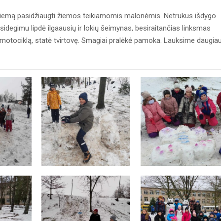
 kiemą pasidžiaugti žiemos teikiamomis malonėmis. Netrukus išdygo
žsidegimu lipdė ilgaausių ir lokių šeimynas, besiraitančias linksmas
 net motociklą, statė tvirtovę. Smagiai pralėkė pamoka. Lauksime daugia