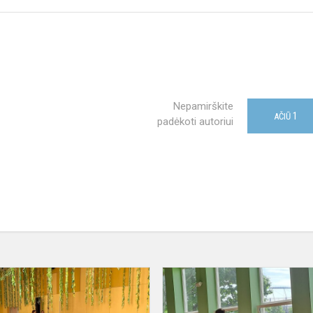
Nepamirškite
1
AČIŪ
padėkoti autoriui
DofE
veikla
gimnazijoje