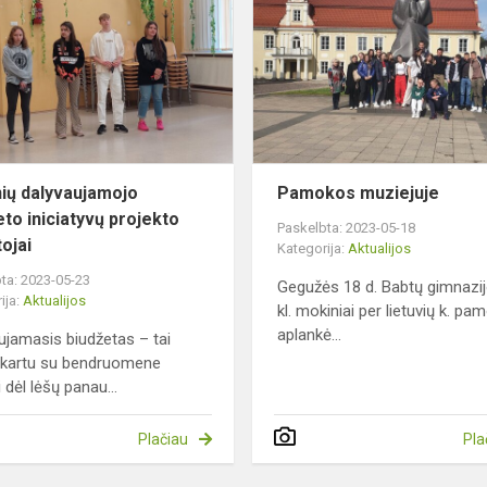
dalyvaujamojo
biudžeto
iniciatyvų
projekto
laimėtoj...
ių dalyvaujamojo
Pamokos muziejuje
eto iniciatyvų projekto
Paskelbta: 2023-05-18
ojai
Kategorija:
Aktualijos
ta: 2023-05-23
Gegužės 18 d. Babtų gimnazijo
ija:
Aktualijos
kl. mokiniai per lietuvių k. p
aplankė...
ujamasis biudžetas – tai
 kartu su bendruomene
 dėl lėšų panau...
Plačiau
Pla