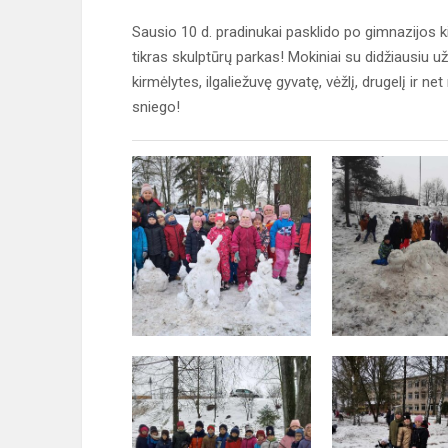
Sausio 10 d. pradinukai pasklido po gimnazijos
tikras skulptūrų parkas! Mokiniai su didžiausiu u
kirmėlytes, ilgaliežuvę gyvatę, vėžlį, drugelį ir
sniego!