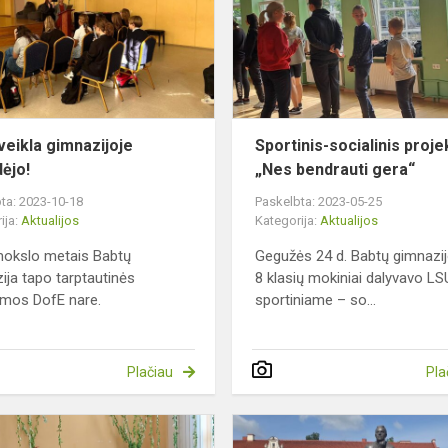
!
prasidėjo!
veikla gimnazijoje
Sportinis-socialinis proje
dėjo!
„Nes bendrauti gera“
ta: 2023-10-18
Paskelbta: 2023-05-25
ija:
Aktualijos
Kategorija:
Aktualijos
mokslo metais Babtų
Gegužės 24 d. Babtų gimnazi
ija tapo tarptautinės
8 klasių mokiniai dalyvavo LS
mos DofE nare.
sportiniame – so...
Plačiau
Pla
Mokinių