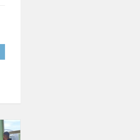
Sportinis-
socialinis
projektas