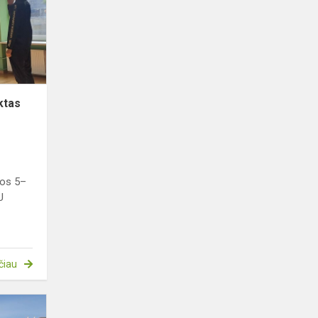
„Nes
bendrauti
gera“
ktas
jos 5–
U
čiau
Pamokos