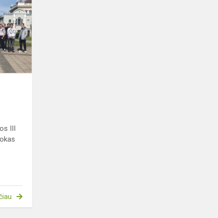
muziejuje
s III
amokas
čiau