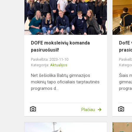
pasiruošusiI
DOFE moksleivių komanda
DofE 
pasiruošusiI!
prasi
Paskelbta: 2023-11-10
Paskelb
Kategorija:
Aktualijos
Kategor
Net šešiolika Babtų gimnazijos
Šiais 
mokinių tapo oficialiais tarptautinės
gimnaz
programos d...
progra
Plačiau
Integruota