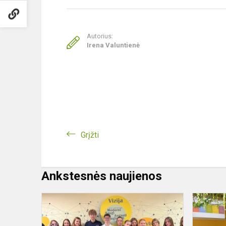
Autorius:
Irena Valuntienė
Grįžti
Ankstesnės naujienos
DOFE
moksleivių
komanda