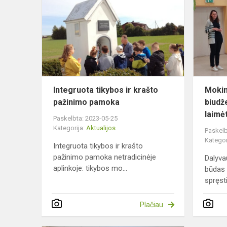
tikybos
ir
krašto
pažinimo
pamoka
Integruota tikybos ir krašto
Mokin
pažinimo pamoka
biudž
laimėt
Paskelbta: 2023-05-25
Kategorija:
Aktualijos
Paskelb
Kategor
Integruota tikybos ir krašto
pažinimo pamoka netradicinėje
Dalyva
aplinkoje: tikybos mo...
būdas
spręsti
Plačiau