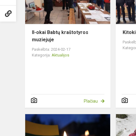
muziejuje
II-okai Babtų kraštotyros
Kitok
muziejuje
Paskelb
Kategor
Paskelbta: 2024-02-17
Kategorija:
Aktualijos
Plačiau
Pilietinė
iniciatyva