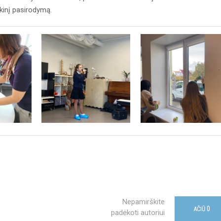
kinį pasirodymą.
Nepamirškite
0
AČIŪ
padėkoti autoriui