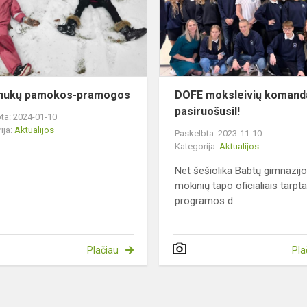
inukų pamokos-pramogos
DOFE moksleivių komand
pasiruošusiI!
ta: 2024-01-10
ija:
Aktualijos
Paskelbta: 2023-11-10
Kategorija:
Aktualijos
Net šešiolika Babtų gimnazij
mokinių tapo oficialiais tarpt
programos d...
Plačiau
Pla