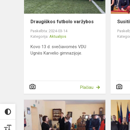
Draugiškos futbolo varžybos
Susit
Paskelbta: 2024-03-14
Paskelb
Kategorija:
Aktualijos
Kategor
Kovo 13 d. svečiavomės VDU
Ugnės Karvelio gimnazijoje.
Plačiau
II-
okai
Babtų
kraštotyros