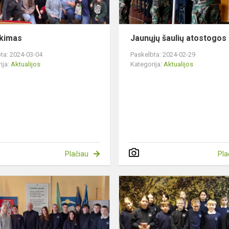
ikimas
Jaunųjų šaulių atostogos 
ta: 2024-03-04
Paskelbta: 2024-02-29
ija:
Aktualijos
Kategorija:
Aktualijos
Plačiau
Pla
Kitokia
pilietiškumo
pamoka