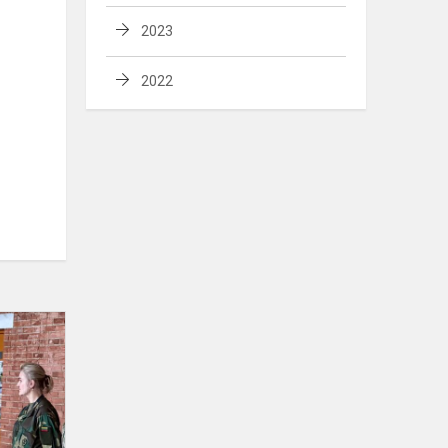
2023
2022
Jaunųjų
šaulių
atostogos
kitaip