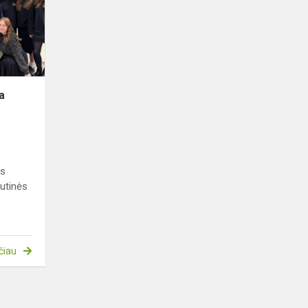
pasiruošusiI!
a
os
autinės
čiau