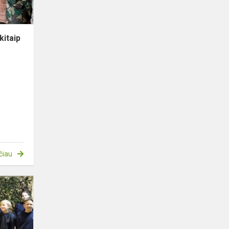
kitaip
čiau
4b
klasės
iniciatyva