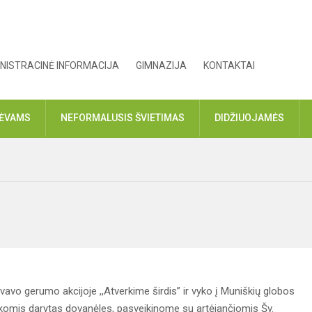
NISTRACINĖ INFORMACIJA
GIMNAZIJA
KONTAKTAI
TĖVAMS
NEFORMALUSIS ŠVIETIMAS
DIDŽIUOJAMĖS
avo gerumo akcijoje ,,Atverkime širdis” ir vyko į Muniškių globos
mis darytas dovanėles, pasveikinome su artėjančiomis Šv.