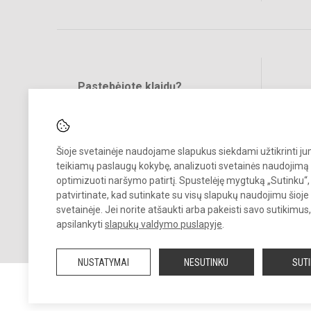
Pastebėjote klaidų?
Bend
Turite pasiūlymų?
RAŠYKITE
Šioje svetainėje naudojame slapukus siekdami užtikrinti j
teikiamų paslaugų kokybę, analizuoti svetainės naudojimą 
optimizuoti naršymo patirtį. Spustelėję mygtuką „Sutinku“,
patvirtinate, kad sutinkate su visų slapukų naudojimu šioje
svetainėje. Jei norite atšaukti arba pakeisti savo sutikimu
© 2025. Kauno r. Babtų gimnazija. Visos teisės saugomos.
apsilankyti
slapukų valdymo puslapyje
.
Kopijuoti turinį be raštiško gimnazijos sutikimo griežtai draudžiama.
NUSTATYMAI
NESUTINKU
SUT