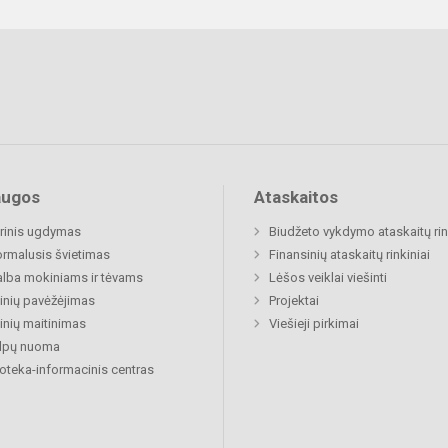
augos
Ataskaitos
rinis ugdymas
Biudžeto vykdymo ataskaitų rin
rmalusis švietimas
Finansinių ataskaitų rinkiniai
lba mokiniams ir tėvams
Lėšos veiklai viešinti
nių pavėžėjimas
Projektai
nių maitinimas
Viešieji pirkimai
alpų nuoma
ioteka-informacinis centras