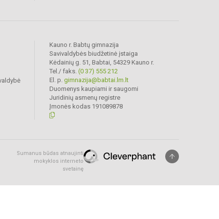
Kauno r. Babtų gimnazija
Savivaldybės biudžetinė įstaiga
Kėdainių g. 51, Babtai, 54329 Kauno r.
Tel./ faks.
(0 37) 555 212
El. p.
gimnazija@babtai.lm.lt
valdybė
Duomenys kaupiami ir saugomi
Juridinių asmenų registre
Įmonės kodas 191089878
Sumanus būdas atnaujinti
mokyklos interneto
svetainę