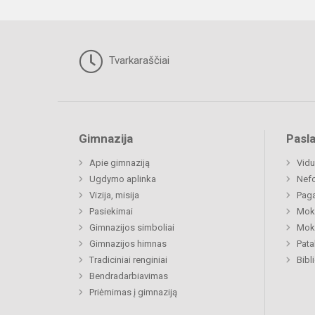
Tvarkaraščiai
Gimnazija
Pasl
Apie gimnaziją
Vidu
Ugdymo aplinka
Nefo
Vizija, misija
Paga
Pasiekimai
Moki
Gimnazijos simboliai
Moki
Gimnazijos himnas
Pat
Tradiciniai renginiai
Bibl
Bendradarbiavimas
Priėmimas į gimnaziją