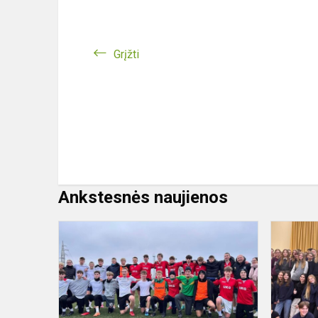
Grįžti
Ankstesnės naujienos
Draugiškos
futbolo
varžybos