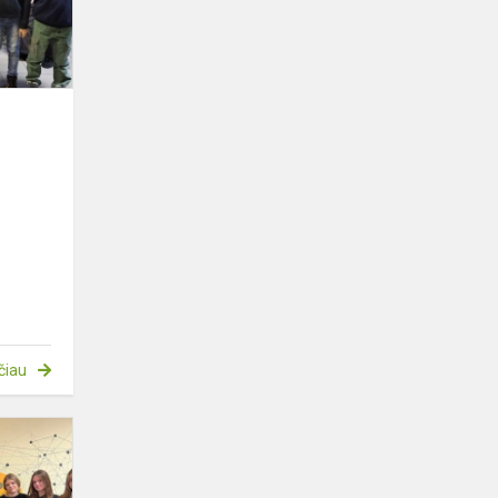
čiau
DOFE
moksleivių
komanda