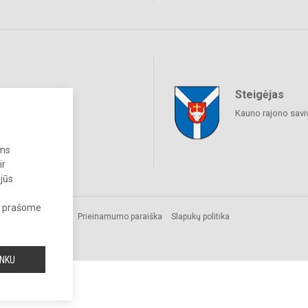
Steigėjas
raukime
Kauno rajono savi
ums
ir
 jūs
s, prašome
Prieinamumo paraiška
Slapukų politika
INKU