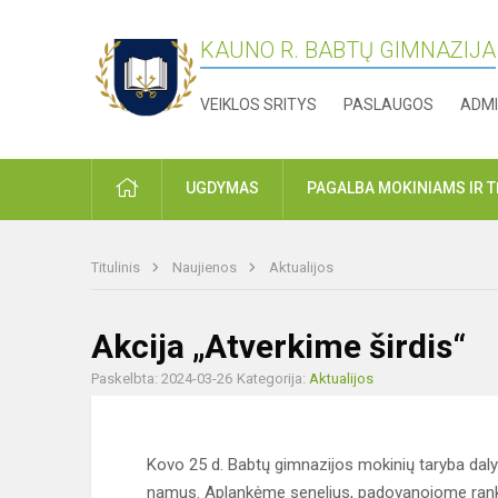
KAUNO R. BABTŲ GIMNAZIJA
VEIKLOS SRITYS
PASLAUGOS
ADMI
PRADŽIA
UGDYMAS
PAGALBA MOKINIAMS IR 
Titulinis
Naujienos
Aktualijos
Akcija „Atverkime širdis“
Paskelbta: 2024-03-26
Kategorija:
Aktualijos
Kovo 25 d. Babtų gimnazijos mokinių taryba dalyv
namus. Aplankėme senelius, padovanojome ranko