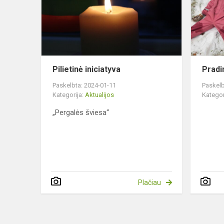
Pilietinė iniciatyva
Prad
Paskelbta: 2024-01-11
Paskelb
Kategorija:
Aktualijos
Kategor
„Pergalės šviesa“
Plačiau