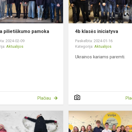
ia pilietiškumo pamoka
4b klasės iniciatyva
ta: 2024-02-09
Paskelbta: 2024-01-16
ija:
Aktualijos
Kategorija:
Aktualijos
Ukrainos kariams paremti.
Plačiau
Pla
Pradinukų
pamokos-
pramogos