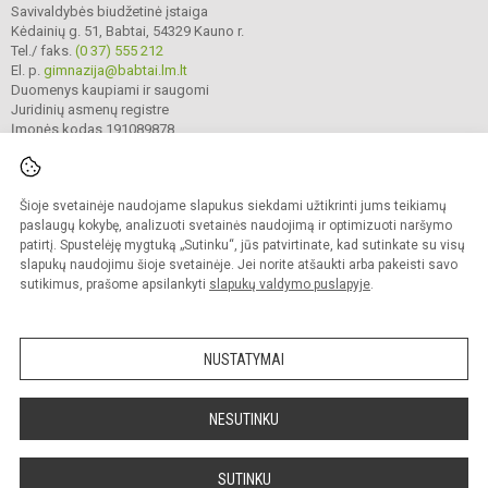
Savivaldybės biudžetinė įstaiga
Kėdainių g. 51, Babtai, 54329 Kauno r.
Tel./ faks.
(0 37) 555 212
El. p.
gimnazija@babtai.lm.lt
Duomenys kaupiami ir saugomi
Juridinių asmenų registre
Įmonės kodas 191089878
Šioje svetainėje naudojame slapukus siekdami užtikrinti jums teikiamų
© 2025. Kauno r. Babtų gimnazija. Visos teisės saugomos.
Kopijuoti turinį be raštiško gimnazijos sutikimo griežtai draudžiama.
paslaugų kokybę, analizuoti svetainės naudojimą ir optimizuoti naršymo
patirtį. Spustelėję mygtuką „Sutinku“, jūs patvirtinate, kad sutinkate su visų
Prieinamumo paraiška
Slapukų politika
slapukų naudojimu šioje svetainėje. Jei norite atšaukti arba pakeisti savo
sutikimus, prašome apsilankyti
slapukų valdymo puslapyje
.
Sumanus būdas atnaujinti
mokyklos interneto
svetainę
NUSTATYMAI
NESUTINKU
SUTINKU