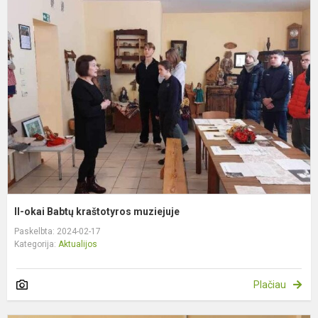
II
o
B
k
m
II-okai Babtų kraštotyros muziejuje
Paskelbta: 2024-02-17
Kategorija:
Aktualijos
Plačiau