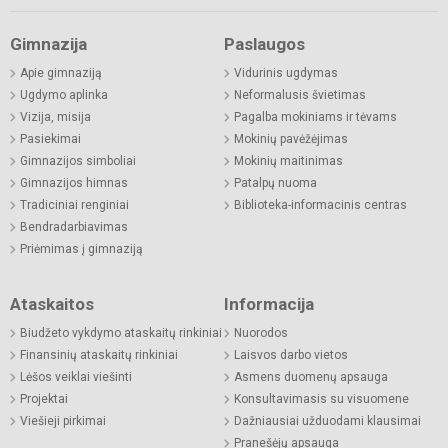
Gimnazija
Paslaugos
Apie gimnaziją
Vidurinis ugdymas
Ugdymo aplinka
Neformalusis švietimas
Vizija, misija
Pagalba mokiniams ir tėvams
Pasiekimai
Mokinių pavėžėjimas
Gimnazijos simboliai
Mokinių maitinimas
Gimnazijos himnas
Patalpų nuoma
Tradiciniai renginiai
Biblioteka-informacinis centras
Bendradarbiavimas
Priėmimas į gimnaziją
Ataskaitos
Informacija
Biudžeto vykdymo ataskaitų rinkiniai
Nuorodos
Finansinių ataskaitų rinkiniai
Laisvos darbo vietos
Lėšos veiklai viešinti
Asmens duomenų apsauga
Projektai
Konsultavimasis su visuomene
Viešieji pirkimai
Dažniausiai užduodami klausimai
Pranešėjų apsauga