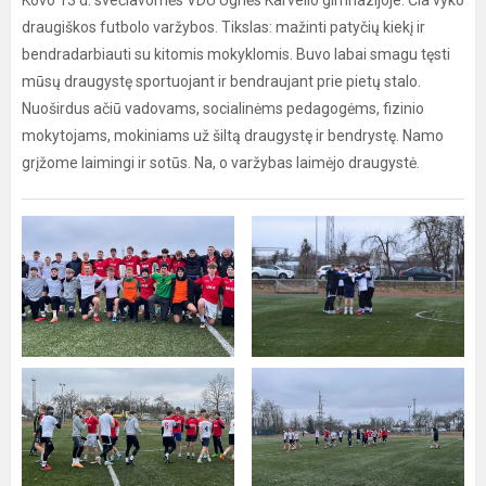
Kovo 13 d. svečiavomės VDU Ugnės Karvelio gimnazijoje. Čia vyko
draugiškos futbolo varžybos. Tikslas: mažinti patyčių kiekį ir
bendradarbiauti su kitomis mokyklomis. Buvo labai smagu tęsti
mūsų draugystę sportuojant ir bendraujant prie pietų stalo.
Nuoširdus ačiū vadovams, socialinėms pedagogėms, fizinio
mokytojams, mokiniams už šiltą draugystę ir bendrystę. Namo
grįžome laimingi ir sotūs. Na, o varžybas laimėjo draugystė.