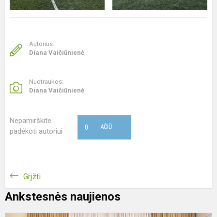
Autorius:
Diana Vaičiūnienė
Nuotraukos:
Diana Vaičiūnienė
Nepamirškite
0
AČIŪ
padėkoti autoriui
Grįžti
Ankstesnės naujienos