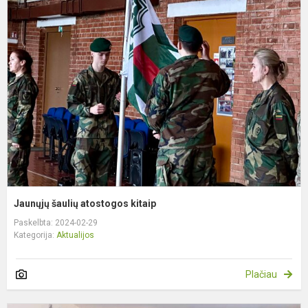
J
š
a
k
Jaunųjų šaulių atostogos kitaip
Paskelbta: 2024-02-29
Kategorija:
Aktualijos
Plačiau