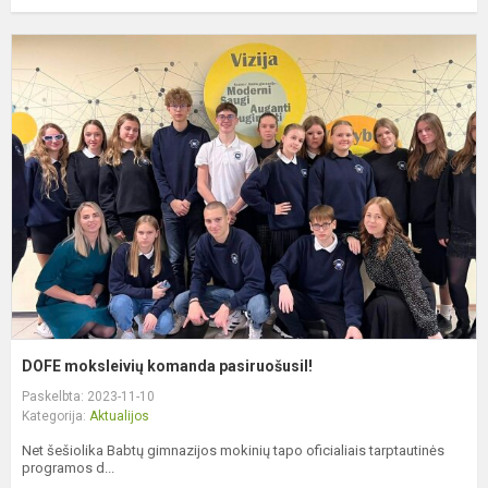
D
m
k
p
DOFE moksleivių komanda pasiruošusiI!
Paskelbta: 2023-11-10
Kategorija:
Aktualijos
Net šešiolika Babtų gimnazijos mokinių tapo oficialiais tarptautinės
programos d...