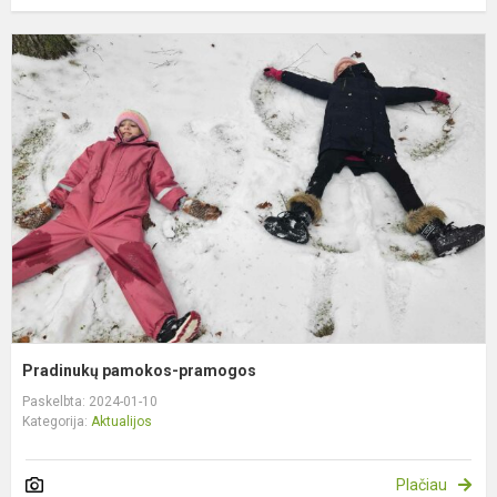
P
p
p
Pradinukų pamokos-pramogos
Paskelbta: 2024-01-10
Kategorija:
Aktualijos
Plačiau