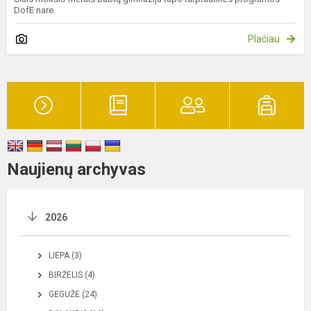
DofE nare.
Plačiau
Naujienų archyvas
2026
LIEPA (3)
BIRŽELIS (4)
GEGUŽĖ (24)