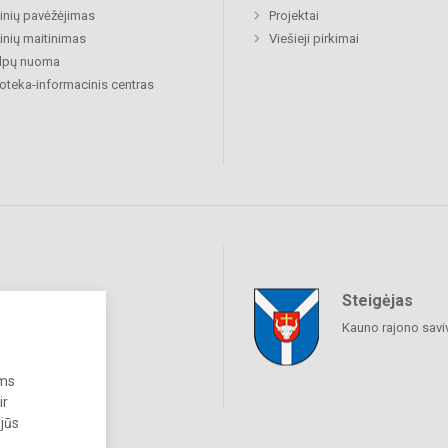
nių pavėžėjimas
Projektai
nių maitinimas
Viešieji pirkimai
alpų nuoma
ioteka-informacinis centras
Steigėjas
raukime
Kauno rajono savi
ums
ir
 jūs