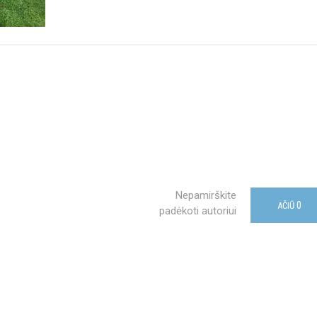
Nepamirškite
0
AČIŪ
padėkoti autoriui