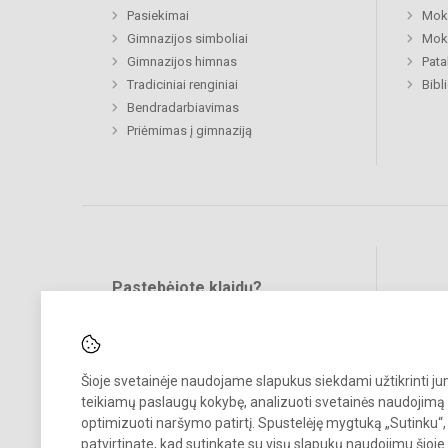
Pasiekimai
Moki
Gimnazijos simboliai
Moki
Gimnazijos himnas
Pat
Tradiciniai renginiai
Bibl
Bendradarbiavimas
Priėmimas į gimnaziją
Pastebėjote klaidų?
Bend
Turite pasiūlymų?
RAŠYKITE
Šioje svetainėje naudojame slapukus siekdami užtikrinti j
teikiamų paslaugų kokybę, analizuoti svetainės naudojimą 
optimizuoti naršymo patirtį. Spustelėję mygtuką „Sutinku“,
patvirtinate, kad sutinkate su visų slapukų naudojimu šioje