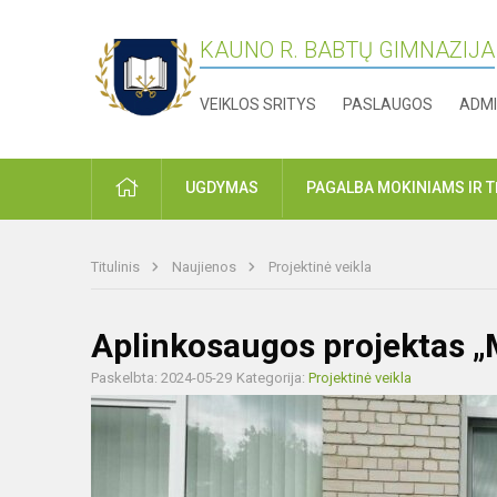
KAUNO R. BABTŲ GIMNAZIJA
VEIKLOS SRITYS
PASLAUGOS
ADMI
PRADŽIA
UGDYMAS
PAGALBA MOKINIAMS IR 
Titulinis
Naujienos
Projektinė veikla
Aplinkosaugos projektas „
Paskelbta: 2024-05-29
Kategorija:
Projektinė veikla