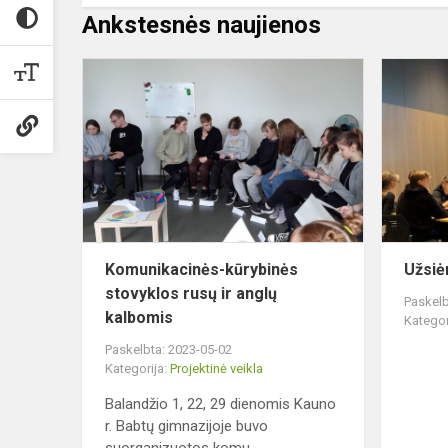
Ankstesnės naujienos
Komunikaci
kūrybinės
stovyklos
rusų
ir
anglų
kalbomis
Komunikacinės-kūrybinės
Užsiė
stovyklos rusų ir anglų
Paskelb
kalbomis
Kategor
Paskelbta: 2023-05-02
Kategorija:
Projektinė veikla
Balandžio 1, 22, 29 dienomis Kauno
r. Babtų gimnazijoje buvo