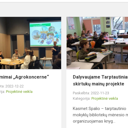
nės-
Užsiėmimai
„Agrokoncerne“
mimai „Agrokoncerne“
Dalyvaujame Tarptautini
skirtukų mainų projekte
ta: 2022-12-22
ija:
Projektinė veikla
Paskelbta: 2022-11-23
Kategorija:
Projektinė veikla
Kasmet Spalio – tarptautinio
mokyklų bibliotekų mėnesio 
organizuojamas knyg...