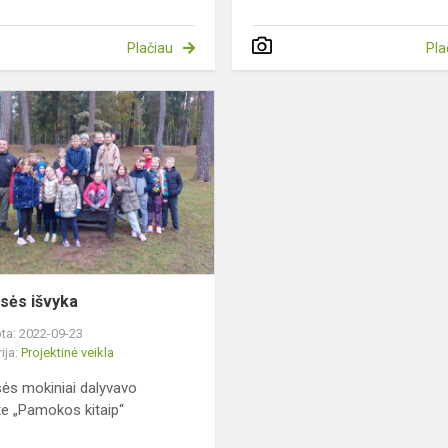
Plačiau
Pla
4b
klasės
išvyka
asės išvyka
ta: 2022-09-23
ija:
Projektinė veikla
sės mokiniai dalyvavo
te „Pamokos kitaip“