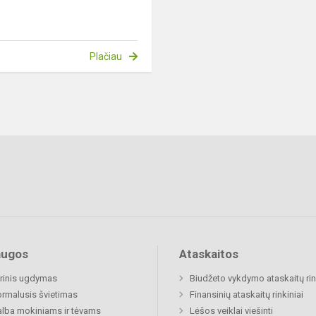
Plačiau
augos
Ataskaitos
rinis ugdymas
Biudžeto vykdymo ataskaitų rin
rmalusis švietimas
Finansinių ataskaitų rinkiniai
lba mokiniams ir tėvams
Lėšos veiklai viešinti