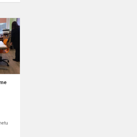
Dalyvaujame
Tarptautiniame
skirtukų
mainų
projekte
ame
metu