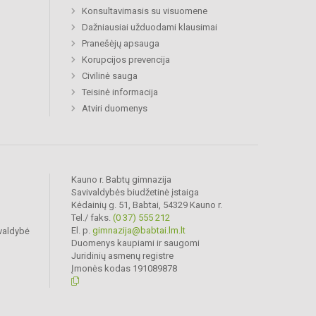
Konsultavimasis su visuomene
Dažniausiai užduodami klausimai
Pranešėjų apsauga
Korupcijos prevencija
Civilinė sauga
Teisinė informacija
Atviri duomenys
Kauno r. Babtų gimnazija
Savivaldybės biudžetinė įstaiga
Kėdainių g. 51, Babtai, 54329 Kauno r.
Tel./ faks.
(0 37) 555 212
El. p.
gimnazija@babtai.lm.lt
valdybė
Duomenys kaupiami ir saugomi
Juridinių asmenų registre
Įmonės kodas 191089878