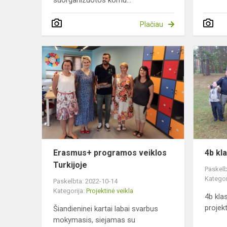
suorganizuotos komu...
Plačiau
Erasmus+
programos
veiklos
Turkijoje
Erasmus+ programos veiklos
4b kl
Turkijoje
Paskelb
Kategor
Paskelbta: 2022-10-14
Kategorija:
Projektinė veikla
4b kla
projek
Šiandieninei kartai labai svarbus
mokymasis, siejamas su