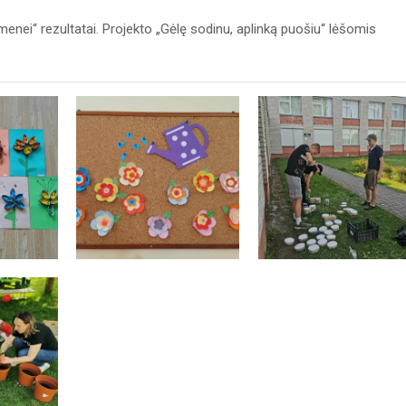
enei“ rezultatai. Projekto „Gėlę sodinu, aplinką puošiu“ lėšomis