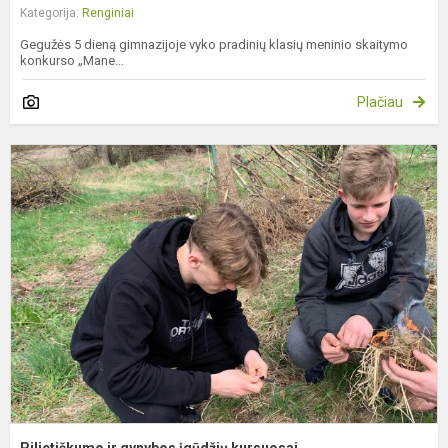
Kategorija:
Renginiai
Gegužės 5 dieną gimnazijoje vyko pradinių klasių meninio skaitymo
konkurso „Mane...
Plačiau
P
ir
g
į
k