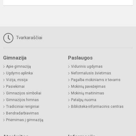
Tvarkaraščiai
Gimnazija
Paslaugos
Apie gimnaziją
Vidurinis ugdymas
Ugdymo aplinka
Neformalusis švietimas
Vizija, misija
Pagalba mokiniams ir tėvams
Pasiekimai
Mokinių pavėžėjimas
Gimnazijos simboliai
Mokinių maitinimas
Gimnazijos himnas
Patalpų nuoma
Tradiciniai renginiai
Biblioteka-informacinis centras
Bendradarbiavimas
Priėmimas į gimnaziją