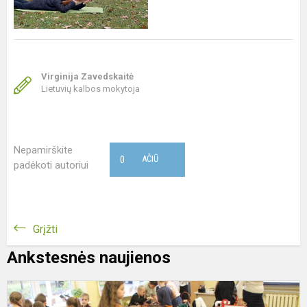
Virginija Zavedskaitė
Lietuvių kalbos mokytoja
Nepamirškite
0
AČIŪ
padėkoti autoriui
Grįžti
Ankstesnės naujienos
R
š