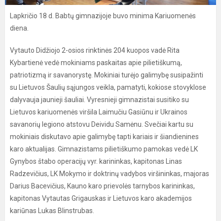
Lapkričio 18 d. Babtų gimnazijoje buvo minima Kariuomenės
diena.
Vytauto Didžiojo 2-osios rinktinės 204 kuopos vadė Rita
Kybartienė vedė mokiniams paskaitas apie pilietiškumą,
patriotizmą ir savanorystę. Mokiniai turėjo galimybę susipažinti
su Lietuvos Šaulių sąjungos veikla, pamatyti, kokiose stovyklose
dalyvauja jaunieji šauliai. Vyresnieji gimnazistai susitiko su
Lietuvos kariuomenės viršila Laimučiu Gasiūnu ir Ukrainos
savanorių legiono atstovu Deividu Samėnu. Svečiai kartu su
mokiniais diskutavo apie galimybę tapti kariais ir šiandienines
karo aktualijas. Gimnazistams pilietiškumo pamokas vedė LK
Gynybos štabo operacijų vyr. karininkas, kapitonas Linas
Radzevičius, LK Mokymo ir doktrinų vadybos viršininkas, majoras
Darius Bacevičius, Kauno karo prievolės tarnybos karininkas,
kapitonas Vytautas Grigauskas ir Lietuvos karo akademijos
kariūnas Lukas Blinstrubas.