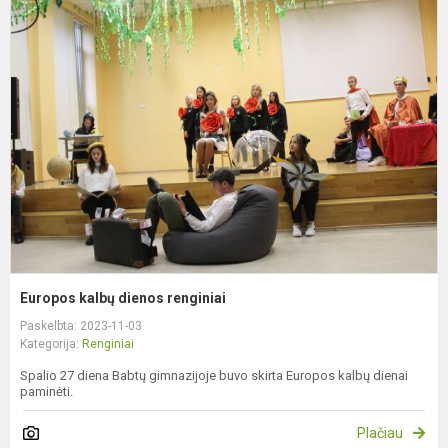
E
k
d
r
Europos kalbų dienos renginiai
Paskelbta: 2023-11-03
Kategorija:
Renginiai
Spalio 27 diena Babtų gimnazijoje buvo skirta Europos kalbų dienai
paminėti.
Plačiau