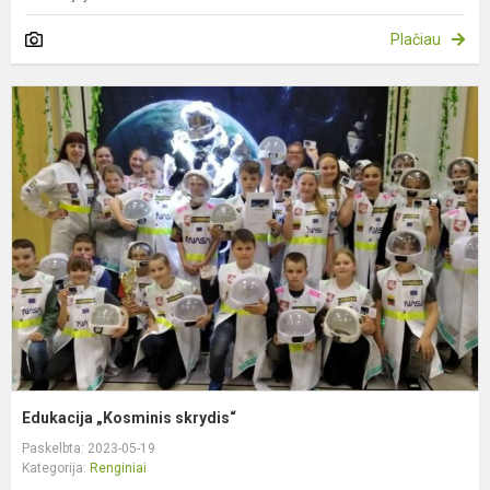
Plačiau
E
„
s
Edukacija „Kosminis skrydis“
Paskelbta: 2023-05-19
Kategorija:
Renginiai