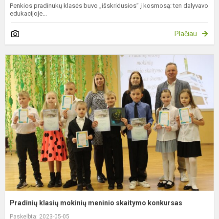
Penkios pradinukų klasės buvo „išskridusios” į kosmosą: ten dalyvavo
edukacijoje...
Plačiau
P
k
m
m
s
k
Pradinių klasių mokinių meninio skaitymo konkursas
Paskelbta: 2023-05-05