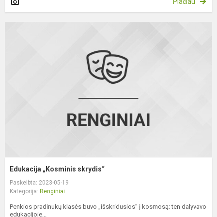
Plačiau
E
„
s
Edukacija „Kosminis skrydis“
Paskelbta: 2023-05-19
Kategorija:
Renginiai
Penkios pradinukų klasės buvo „išskridusios” į kosmosą: ten dalyvavo
edukacijoje...