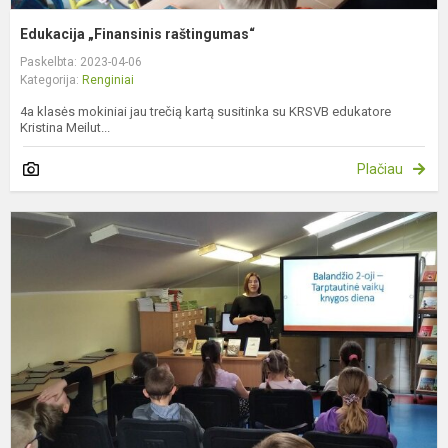
Edukacija „Finansinis raštingumas“
Paskelbta: 2023-04-06
Kategorija:
Renginiai
4a klasės mokiniai jau trečią kartą susitinka su KRSVB edukatore
Kristina Meilut...
Plačiau
T
v
k
d
p