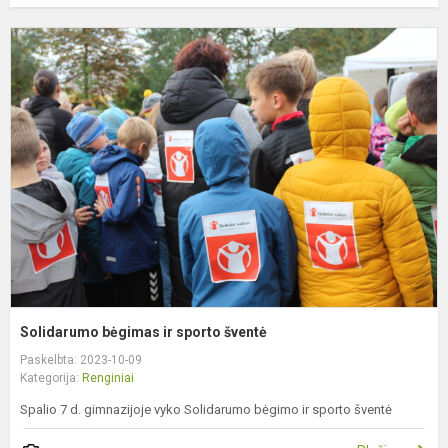
S
b
ir
s
š
Solidarumo bėgimas ir sporto šventė
Paskelbta: 2023-10-09
Kategorija:
Renginiai
Spalio 7 d. gimnazijoje vyko Solidarumo bėgimo ir sporto šventė