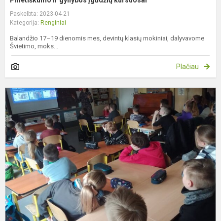
Pilietiškumo ir gynybos įgūdžių kursuosai
Paskelbta: 2023-04-21
Kategorija:
Renginiai
Balandžio 17–19 dienomis mes, devintų klasių mokiniai, dalyvavome
Švietimo, moks...
Plačiau
E
„
r