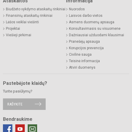
Ataskaitos
Informacija
Biudžeto vykdymo ataskaitų rinkiniai
Nuorodos
Finansinių ataskaitų rinkiniai
Laisvos darbo vietos
Lėšos veiklai viešinti
Asmens duomenų apsauga
Projektai
Konsultavimasis su visuomene
Viešieji pirkimai
Dažniausiai užduodami klausimai
Pranešėjų apsauga
Korupcijos prevencija
Civilinė sauga
Teisinė informacija
Atviri duomenys
Pastebėjote klaidų?
Turite pasiūlymų?
RAŠYKITE
Bendraukime