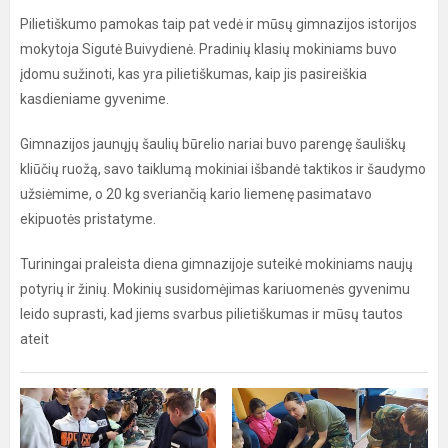
Pilietiškumo pamokas taip pat vedė ir mūsų gimnazijos istorijos
mokytoja Sigutė Buivydienė. Pradinių klasių mokiniams buvo
įdomu sužinoti, kas yra pilietiškumas, kaip jis pasireiškia
kasdieniame gyvenime.
Gimnazijos jaunųjų šaulių būrelio nariai buvo parengę šauliškų
kliūčių ruožą, savo taiklumą mokiniai išbandė taktikos ir šaudymo
užsiėmime, o 20 kg sveriančią kario liemenę pasimatavo
ekipuotės pristatyme.
Turiningai praleista diena gimnazijoje suteikė mokiniams naujų
potyrių ir žinių. Mokinių susidomėjimas kariuomenės gyvenimu
leido suprasti, kad jiems svarbus pilietiškumas ir mūsų tautos
ateit