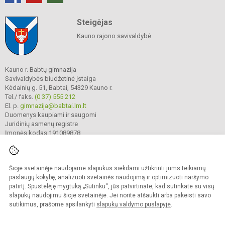
Steigėjas
Kauno rajono savivaldybė
Kauno r. Babtų gimnazija
Savivaldybės biudžetinė įstaiga
Kėdainių g. 51, Babtai, 54329 Kauno r.
Tel./ faks.
(0 37) 555 212
El. p.
gimnazija@babtai.lm.lt
Duomenys kaupiami ir saugomi
Juridinių asmenų registre
Įmonės kodas 191089878
Šioje svetainėje naudojame slapukus siekdami užtikrinti jums teikiamų
© 2025. Kauno r. Babtų gimnazija. Visos teisės saugomos.
Kopijuoti turinį be raštiško gimnazijos sutikimo griežtai draudžiama.
paslaugų kokybę, analizuoti svetainės naudojimą ir optimizuoti naršymo
patirtį. Spustelėję mygtuką „Sutinku“, jūs patvirtinate, kad sutinkate su visų
Prieinamumo paraiška
Slapukų politika
slapukų naudojimu šioje svetainėje. Jei norite atšaukti arba pakeisti savo
sutikimus, prašome apsilankyti
slapukų valdymo puslapyje
.
Sumanus būdas atnaujinti
mokyklos interneto
svetainę