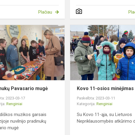
Plačiau
Pla
Pradinukų
Pavasario
mugė
nukų Pavasario mugė
Kovo 11-osios minėjimas
ta: 2023-03-17
Paskelbta: 2023-03-11
ija:
Renginiai
Kategorija:
Renginiai
udiškos muzikos garsais
Su Kovo 11-ąja, su Lietuvos
ijoje nuvilnijo pradinukų
Nepriklausomybės atkūrimo d
ario mugė