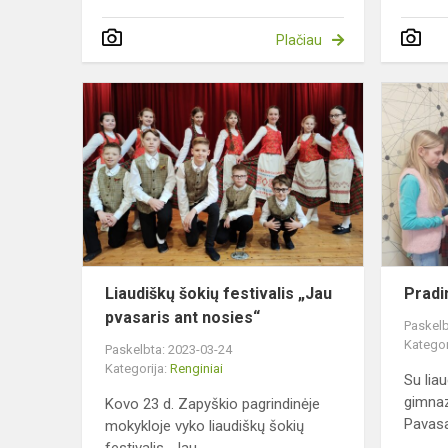
Plačiau
Liaudiškų
šokių
festivalis
„Jau
pvasaris
ant
nosies“
Liaudiškų šokių festivalis „Jau
Pradi
pvasaris ant nosies“
Paskelb
Kategor
Paskelbta: 2023-03-24
Kategorija:
Renginiai
Su lia
gimnaz
Kovo 23 d. Zapyškio pagrindinėje
Pavas
mokykloje vyko liaudiškų šokių