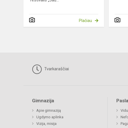
festivalis „Jau...
Plačiau
Tvarkaraščiai
Gimnazija
Pasl
Apie gimnaziją
Vidu
Ugdymo aplinka
Nefo
Vizija, misija
Paga