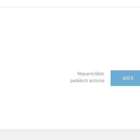
Nepamirškite
0
AČIŪ
padėkoti autoriui