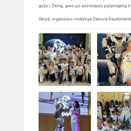
grįžo į Žemę, gavo po astronauto pažymėjimą ir 
Skrydį organizavo mokytoja Dainora Raudonienė