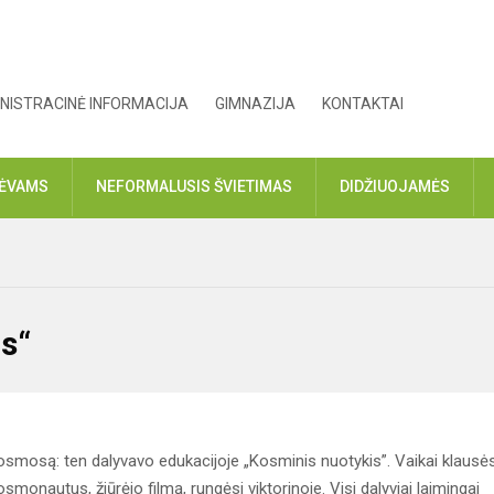
NISTRACINĖ INFORMACIJA
GIMNAZIJA
KONTAKTAI
TĖVAMS
NEFORMALUSIS ŠVIETIMAS
DIDŽIUOJAMĖS
s“
osmosą: ten dalyvavo edukacijoje „Kosminis nuotykis”. Vaikai klausės
monautus, žiūrėjo filmą, rungėsi viktorinoje. Visi dalyviai laimingai