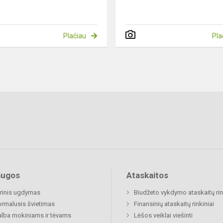
Plačiau
Pla
augos
Ataskaitos
rinis ugdymas
Biudžeto vykdymo ataskaitų rin
rmalusis švietimas
Finansinių ataskaitų rinkiniai
lba mokiniams ir tėvams
Lėšos veiklai viešinti