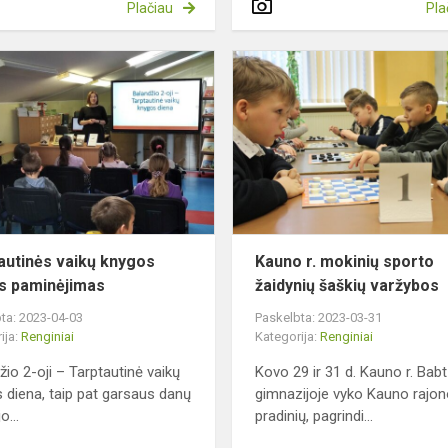
Plačiau
Pla
Tarptautinės
vaikų
“
knygos
dienos
paminėjimas
autinės vaikų knygos
Kauno r. mokinių sporto
s paminėjimas
žaidynių šaškių varžybos
ta: 2023-04-03
Paskelbta: 2023-03-31
ija:
Renginiai
Kategorija:
Renginiai
žio 2-oji – Tarptautinė vaikų
Kovo 29 ir 31 d. Kauno r. Bab
 diena, taip pat garsaus danų
gimnazijoje vyko Kauno rajo
o...
pradinių, pagrindi...