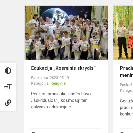
Edukacija
„Kosminis
skrydis“
Edukacija „Kosminis skrydis“
Pradi
menin
Paskelbta: 2023-05-19
Kategorija:
Renginiai
Paskelb
Kategor
Penkios pradinukų klasės buvo
„išskridusios” į kosmosą: ten
Gegužė
dalyvavo edukacijoje...
pradin
konkur