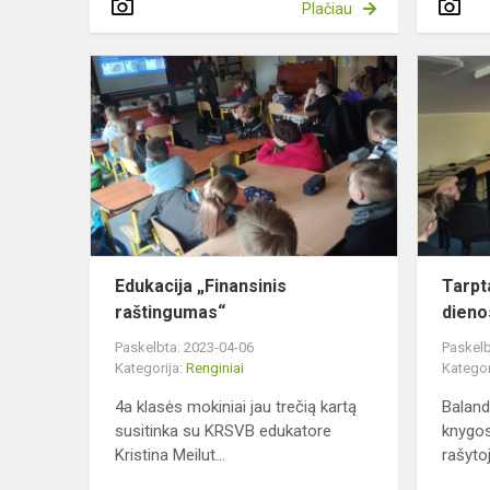
Plačiau
Edukacija
„Finansinis
raštingumas
Edukacija „Finansinis
Tarpt
raštingumas“
dieno
Paskelbta: 2023-04-06
Paskelb
Kategorija:
Renginiai
Kategor
4a klasės mokiniai jau trečią kartą
Baland
susitinka su KRSVB edukatore
knygos
Kristina Meilut...
rašytoj