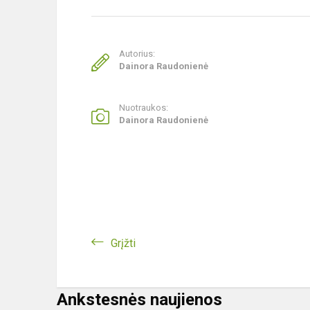
Autorius:
Dainora Raudonienė
Nuotraukos:
Dainora Raudonienė
Grįžti
Ankstesnės naujienos