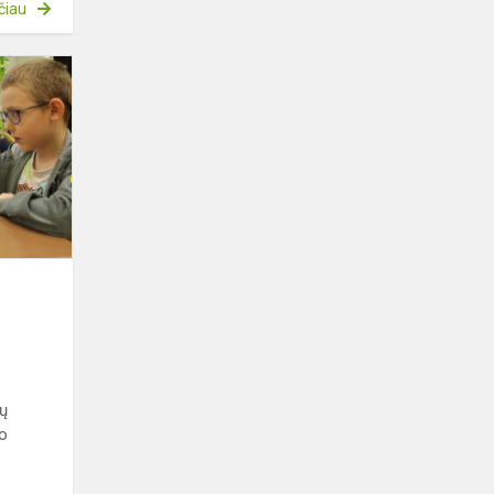
čiau
Kauno
r.
mokinių
sporto
žaidynių
šaškių
varžybos
tų
no