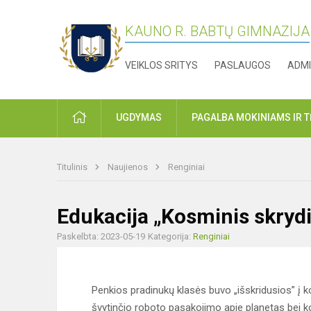
KAUNO R. BABTŲ GIMNAZIJA
VEIKLOS SRITYS
PASLAUGOS
ADMI
PRADŽIA
UGDYMAS
PAGALBA MOKINIAMS IR 
Titulinis
Naujienos
Renginiai
Edukacija „Kosminis skrydi
Paskelbta: 2023-05-19
Kategorija:
Renginiai
Penkios pradinukų klasės buvo „išskridusios” į k
švytinčio roboto pasakojimo apie planetas bei kos