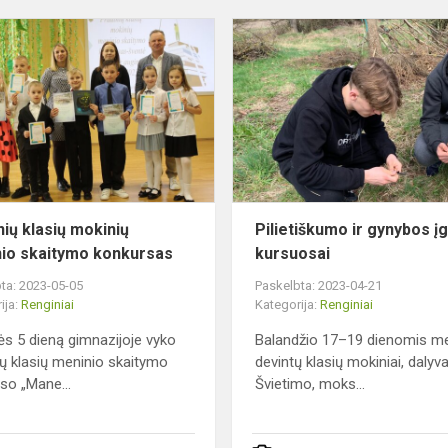
Pradinių
klasių
mokinių
meninio
skaitymo
konkursas
nių klasių mokinių
Pilietiškumo ir gynybos į
io skaitymo konkursas
kursuosai
ta: 2023-05-05
Paskelbta: 2023-04-21
ija:
Renginiai
Kategorija:
Renginiai
s 5 dieną gimnazijoje vyko
Balandžio 17–19 dienomis m
ių klasių meninio skaitymo
devintų klasių mokiniai, daly
so „Mane...
Švietimo, moks...