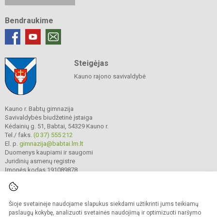
Bendraukime
Steigėjas
Kauno rajono savivaldybė
Kauno r. Babtų gimnazija
Savivaldybės biudžetinė įstaiga
Kėdainių g. 51, Babtai, 54329 Kauno r.
Tel./ faks.
(0 37) 555 212
El. p.
gimnazija@babtai.lm.lt
Duomenys kaupiami ir saugomi
Juridinių asmenų registre
Įmonės kodas 191089878
Šioje svetainėje naudojame slapukus siekdami užtikrinti jums teikiamų
© 2025. Kauno r. Babtų gimnazija. Visos teisės saugomos.
Kopijuoti turinį be raštiško gimnazijos sutikimo griežtai draudžiama.
paslaugų kokybę, analizuoti svetainės naudojimą ir optimizuoti naršymo