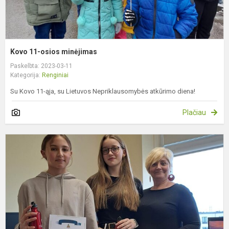
Kovo 11-osios minėjimas
Paskelbta: 2023-03-11
Kategorija:
Renginiai
Su Kovo 11-ąja, su Lietuvos Nepriklausomybės atkūrimo diena!
Plačiau
M
k
„
–
m