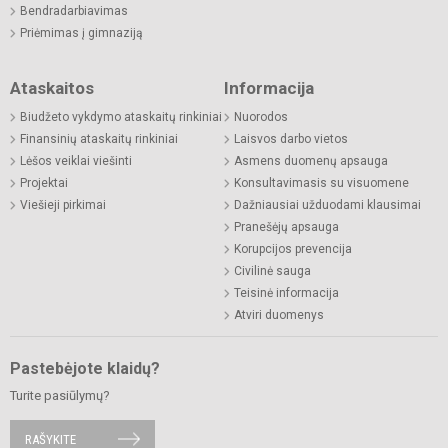
Bendradarbiavimas
Priėmimas į gimnaziją
Ataskaitos
Informacija
Biudžeto vykdymo ataskaitų rinkiniai
Nuorodos
Finansinių ataskaitų rinkiniai
Laisvos darbo vietos
Lėšos veiklai viešinti
Asmens duomenų apsauga
Projektai
Konsultavimasis su visuomene
Viešieji pirkimai
Dažniausiai užduodami klausimai
Pranešėjų apsauga
Korupcijos prevencija
Civilinė sauga
Teisinė informacija
Atviri duomenys
Pastebėjote klaidų?
Turite pasiūlymų?
RAŠYKITE