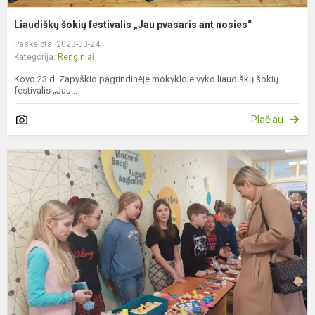
Liaudiškų šokių festivalis „Jau pvasaris ant nosies“
Paskelbta: 2023-03-24
Kategorija:
Renginiai
Kovo 23 d. Zapyškio pagrindinėje mokykloje vyko liaudiškų šokių
festivalis „Jau...
Plačiau
P
P
m