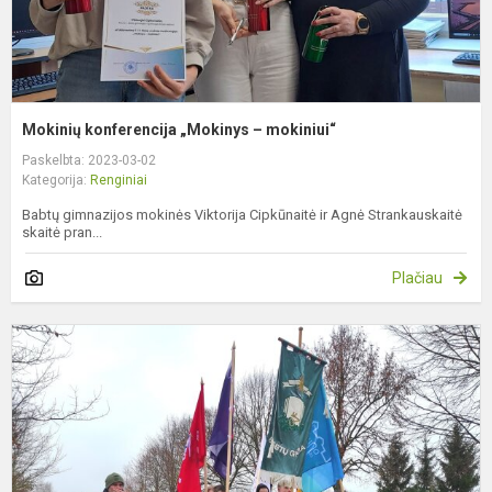
Mokinių konferencija „Mokinys – mokiniui“
Paskelbta: 2023-03-02
Kategorija:
Renginiai
Babtų gimnazijos mokinės Viktorija Cipkūnaitė ir Agnė Strankauskaitė
skaitė pran...
Plačiau
V
1
o
m
r