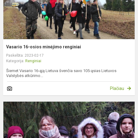
Vasario 16-osios minėjimo renginiai
Paskelbta: 2023-02-17
Kategorija:
Renginiai
Šiemet Vasario 16-ąją Lietuva švenčia savo 105-ąsias Lietuvos
Valstybės atkūrimo...
Plačiau
L
g
d
r