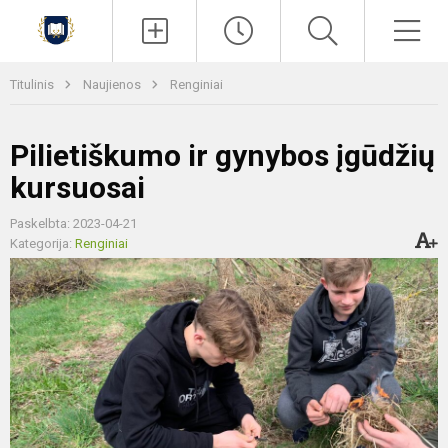
Paieška
Men
Titulinis
Naujienos
Renginiai
Pilietiškumo ir gynybos įgūdžių
kursuosai
Paskelbta: 2023-04-21
Kategorija:
Renginiai