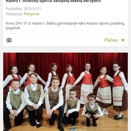
Kauno r. mokinių sporto žaidynių šaškių varžybos
Paskelbta: 2023-03-31
Kategorija:
Renginiai
Kovo 29 ir 31 d. Kauno r. Babtų gimnazijoje vyko Kauno rajono pradinių,
pagrindi...
Plačiau
L
š
f
„
p
a
n