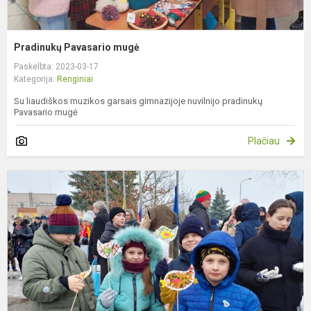
Pradinukų Pavasario mugė
Paskelbta: 2023-03-17
Kategorija:
Renginiai
Su liaudiškos muzikos garsais gimnazijoje nuvilnijo pradinukų
Pavasario mugė
Plačiau
K
1
o
m