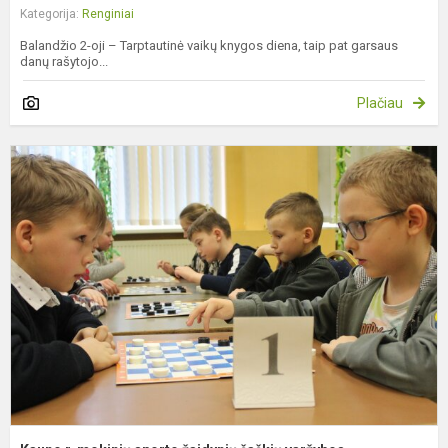
Kategorija:
Renginiai
Balandžio 2-oji – Tarptautinė vaikų knygos diena, taip pat garsaus
danų rašytojo...
Plačiau
K
r.
m
s
ž
š
v