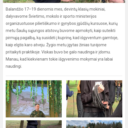
Balandžio 17–19 dienomis mes, devintų klasių mokiniai,
dalyvavome Švietimo, mokslo ir sporto ministerijos
organizuotuose pilietiškumo ir gynybos įgūdžių kursuose, kurių
metu Šaulių sąjungos atstovų buvome apmokyti, kaip suteikti
pirmąją pagalbą, ką susidėti į kuprinę, kad išgyventum gamtoje,
kaip elgtis karo atveju. Žygio metu įgytas žinias turėjome
pritaikyti praktikoje. Viskas buvo be galo naudinga ir įdomu.
Manau, kad kiekvienam tokie išgyvenimo mokymai yra labai
naudingi.