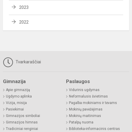
2023
2022
Tvarkaraščiai
Gimnazija
Paslaugos
Apie gimnaziją
Vidurinis ugdymas
Ugdymo aplinka
Neformalusis švietimas
Vizija, misija
Pagalba mokiniams ir tėvams
Pasiekimai
Mokinių pavėžėjimas
Gimnazijos simboliai
Mokinių maitinimas
Gimnazijos himnas
Patalpų nuoma
Tradiciniai renginiai
Biblioteka-informacinis centras