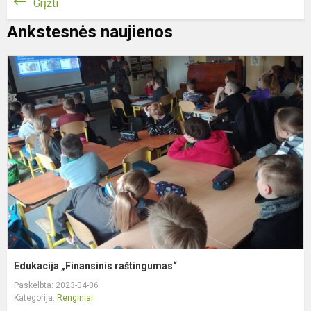
Grįžti
Ankstesnės naujienos
E
„
r
Edukacija „Finansinis raštingumas“
Paskelbta: 2023-04-06
Kategorija:
Renginiai