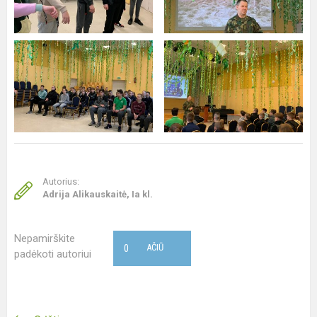
Autorius:
Adrija Alikauskaitė, Ia kl.
Nepamirškite
0
AČIŪ
padėkoti autoriui