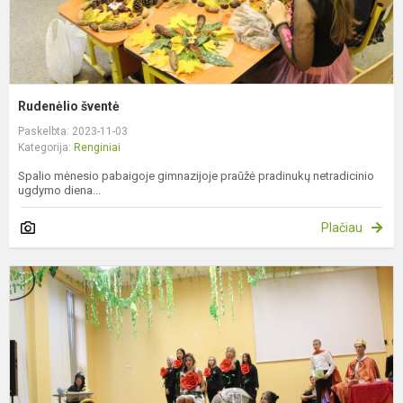
Rudenėlio šventė
Paskelbta: 2023-11-03
Kategorija:
Renginiai
Spalio mėnesio pabaigoje gimnazijoje praūžė pradinukų netradicinio
ugdymo diena...
Plačiau
E
k
d
r