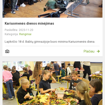
Kariuomenės dienos minėjimas
Paskelbta: 2023-11-20
Kategorija:
Renginiai
Lapkričio 18 d. Babtų gimnazijoje buvo minima Kariuomenės diena.
Plačiau
R
š