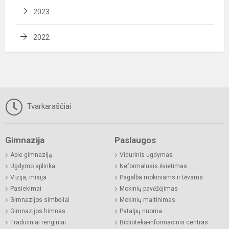
2023
2022
Tvarkaraščiai
Gimnazija
Paslaugos
Apie gimnaziją
Vidurinis ugdymas
Ugdymo aplinka
Neformalusis švietimas
Vizija, misija
Pagalba mokiniams ir tėvams
Pasiekimai
Mokinių pavėžėjimas
Gimnazijos simboliai
Mokinių maitinimas
Gimnazijos himnas
Patalpų nuoma
Tradiciniai renginiai
Biblioteka-informacinis centras