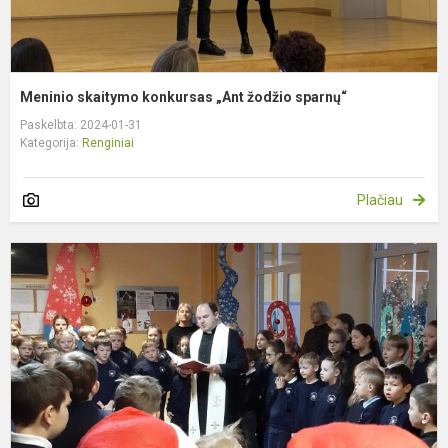
Meninio skaitymo konkursas „Ant žodžio sparnų“
Paskelbta: 2024-01-31
Kategorija:
Renginiai
Plačiau
A
p