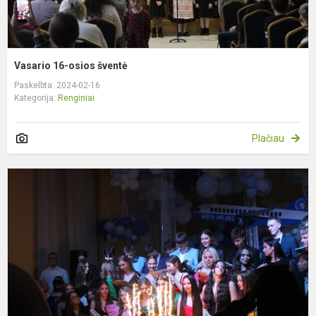
Vasario 16-osios šventė
Paskelbta: 2024-02-16
Kategorija:
Renginiai
Plačiau
Š
a