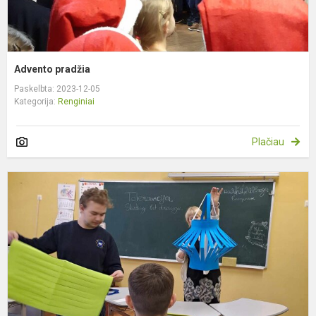
Advento pradžia
Paskelbta: 2023-12-05
Kategorija:
Renginiai
Plačiau
T
d
r