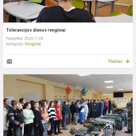
Tolerancijos dienos renginiai
Paskelbta: 2023-11-20
Kategorija:
Renginiai
Plačiau
K
d
m