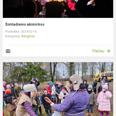
Šimtadienio akimirkos
Paskelbta: 2024-02-16
Kategorija:
Renginiai
Plačiau
P
š
U