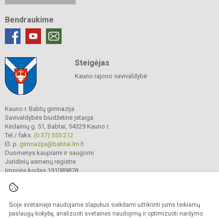
Bendraukime
Steigėjas
Kauno rajono savivaldybė
Kauno r. Babtų gimnazija
Savivaldybės biudžetinė įstaiga
Kėdainių g. 51, Babtai, 54329 Kauno r.
Tel./ faks.
(0 37) 555 212
El. p.
gimnazija@babtai.lm.lt
Duomenys kaupiami ir saugomi
Juridinių asmenų registre
Įmonės kodas 191089878
Šioje svetainėje naudojame slapukus siekdami užtikrinti jums teikiamų
© 2025. Kauno r. Babtų gimnazija. Visos teisės saugomos.
Kopijuoti turinį be raštiško gimnazijos sutikimo griežtai draudžiama.
paslaugų kokybę, analizuoti svetainės naudojimą ir optimizuoti naršymo