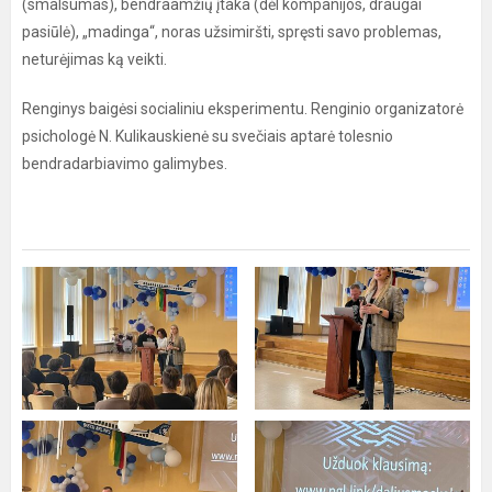
(smalsumas), bendraamžių įtaka (dėl kompanijos, draugai
pasiūlė), „madinga“, noras užsimiršti, spręsti savo problemas,
neturėjimas ką veikti.
Renginys baigėsi socialiniu eksperimentu. Renginio organizatorė
psichologė N. Kulikauskienė su svečiais aptarė tolesnio
bendradarbiavimo galimybes.