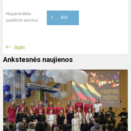
Nepamirškite
1
AČIŪ
padėkoti autoriui
Grįžti
Ankstesnės naujienos
V
1
o
š