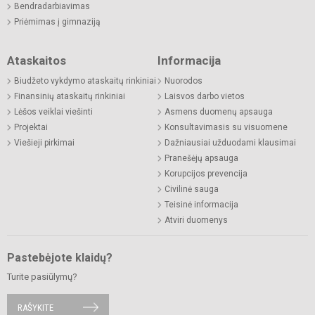
Bendradarbiavimas
Priėmimas į gimnaziją
Ataskaitos
Informacija
Biudžeto vykdymo ataskaitų rinkiniai
Nuorodos
Finansinių ataskaitų rinkiniai
Laisvos darbo vietos
Lėšos veiklai viešinti
Asmens duomenų apsauga
Projektai
Konsultavimasis su visuomene
Viešieji pirkimai
Dažniausiai užduodami klausimai
Pranešėjų apsauga
Korupcijos prevencija
Civilinė sauga
Teisinė informacija
Atviri duomenys
Pastebėjote klaidų?
Turite pasiūlymų?
RAŠYKITE