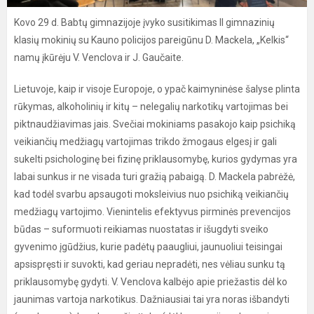
Kovo 29 d. Babtų gimnazijoje įvyko susitikimas II gimnazinių
klasių mokinių su Kauno policijos pareigūnu D. Mackela, „Kelkis“
namų įkūrėju V. Venclova ir J. Gaučaite.
Lietuvoje, kaip ir visoje Europoje, o ypač kaimyninėse šalyse plinta
rūkymas, alkoholinių ir kitų – nelegalių narkotikų vartojimas bei
piktnaudžiavimas jais. Svečiai mokiniams pasakojo kaip psichiką
veikiančių medžiagų vartojimas trikdo žmogaus elgesį ir gali
sukelti psichologinę bei fizinę priklausomybę, kurios gydymas yra
labai sunkus ir ne visada turi gražią pabaigą. D. Mackela pabrėžė,
kad todėl svarbu apsaugoti moksleivius nuo psichiką veikiančių
medžiagų vartojimo. Vienintelis efektyvus pirminės prevencijos
būdas – suformuoti reikiamas nuostatas ir išugdyti sveiko
gyvenimo įgūdžius, kurie padėtų paaugliui, jaunuoliui teisingai
apsispręsti ir suvokti, kad geriau nepradėti, nes vėliau sunku tą
priklausomybę gydyti. V. Venclova kalbėjo apie priežastis dėl ko
jaunimas vartoja narkotikus. Dažniausiai tai yra noras išbandyti