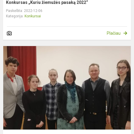
Konkursas „Kuriu žiemužės pasaką 2022“
Paskelbta: 2022-12-06
Kategorija:
Konkursai
Plačiau
K
d
k
„
m
a