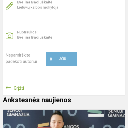
Evelina Baciuškaitė
Lietuvių kalbos mokytoja
Nuotraukos:
Evelina Baciuškaitė
Nepamirškite
0
AČIŪ
padėkoti autoriui
Grįžti
Ankstesnės naujienos
R
a
k