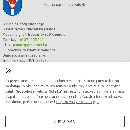
Kauno rajono savivaldybė
Kauno r. Babtų gimnazija
Savivaldybės biudžetinė įstaiga
Kėdainių g. 51, Babtai, 54329 Kauno r.
Tel./ faks.
(0 37) 555 212
El. p.
gimnazija@babtai.lm.lt
Duomenys kaupiami ir saugomi
Juridinių asmenų registre
Įmonės kodas 191089878
Šioje svetainėje naudojame slapukus siekdami užtikrinti jums teikiamų
© 2025. Kauno r. Babtų gimnazija. Visos teisės saugomos.
Kopijuoti turinį be raštiško gimnazijos sutikimo griežtai draudžiama.
paslaugų kokybę, analizuoti svetainės naudojimą ir optimizuoti naršymo
patirtį. Spustelėję mygtuką „Sutinku“, jūs patvirtinate, kad sutinkate su visų
Prieinamumo paraiška
Slapukų politika
slapukų naudojimu šioje svetainėje. Jei norite atšaukti arba pakeisti savo
sutikimus, prašome apsilankyti
slapukų valdymo puslapyje
.
Sumanus būdas atnaujinti
mokyklos interneto
svetainę
NUSTATYMAI