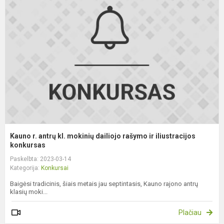
r.
a
kl
m
d
r
ir
i
Kauno r. antrų kl. mokinių dailiojo rašymo ir iliustracijos
konkursas
Paskelbta: 2023-03-14
Kategorija:
Konkursai
Baigėsi tradicinis, šiais metais jau septintasis, Kauno rajono antrų
klasių moki...
Plačiau