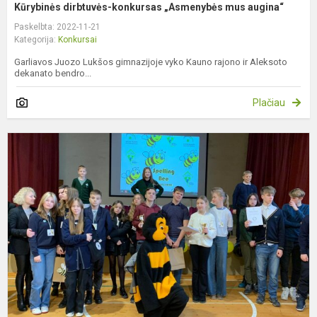
Kūrybinės dirbtuvės-konkursas „Asmenybės mus augina“
Paskelbta: 2022-11-21
Kategorija:
Konkursai
Garliavos Juozo Lukšos gimnazijoje vyko Kauno rajono ir Aleksoto
dekanato bendro...
Plačiau
K
"
B