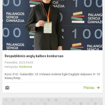
k
Respublikinis anglų kalbos konkursas
Paskelbta: 2023-04-03
Kategorija:
Konkursai
Kovo 31d.–balandžio 1d. II klasės mokinė Eglė Dagilytė dalyvavo 9–10
klasių Resp...
Plačiau
K