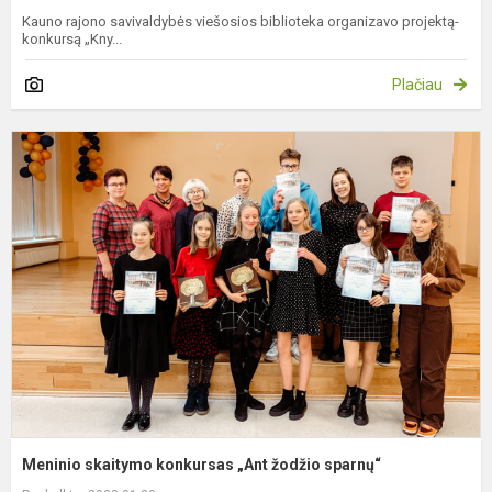
Kauno rajono savivaldybės viešosios biblioteka organizavo projektą-
konkursą „Kny...
Plačiau
M
s
k
„
ž
s
Meninio skaitymo konkursas „Ant žodžio sparnų“