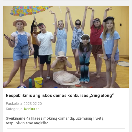
R
a
d
k
„
a
Respublikinis angliškos dainos konkursas „Sing along“
Paskelbta: 2023-02-20
Kategorija:
Konkursai
Sveikiname 4a klasės mokinių komandą, užėmusią II vietą
respublikiniame angliško...