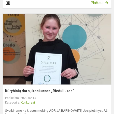
Plačiau
K
d
k
„
Kūrybinių darbų konkursas „Rieduliukas“
Paskelbta: 2023-02-14
Kategorija:
Konkursai
Sveikiname 4a klasės mokinę ADRIJĄ BARINOVAITĘ! Jos piešinys „Aš