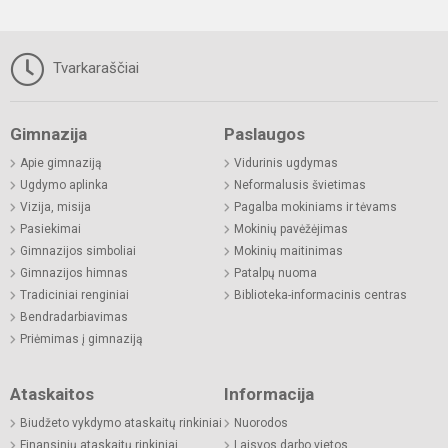
Tvarkaraščiai
Gimnazija
Paslaugos
Apie gimnaziją
Vidurinis ugdymas
Ugdymo aplinka
Neformalusis švietimas
Vizija, misija
Pagalba mokiniams ir tėvams
Pasiekimai
Mokinių pavėžėjimas
Gimnazijos simboliai
Mokinių maitinimas
Gimnazijos himnas
Patalpų nuoma
Tradiciniai renginiai
Biblioteka-informacinis centras
Bendradarbiavimas
Priėmimas į gimnaziją
Ataskaitos
Informacija
Biudžeto vykdymo ataskaitų rinkiniai
Nuorodos
Finansinių ataskaitų rinkiniai
Laisvos darbo vietos